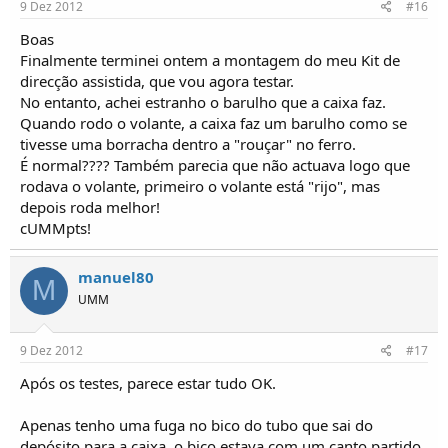
9 Dez 2012
#16
Boas
Finalmente terminei ontem a montagem do meu Kit de
direcção assistida, que vou agora testar.
No entanto, achei estranho o barulho que a caixa faz.
Quando rodo o volante, a caixa faz um barulho como se
tivesse uma borracha dentro a "rouçar" no ferro.
É normal???? Também parecia que não actuava logo que
rodava o volante, primeiro o volante está "rijo", mas
depois roda melhor!
cUMMpts!
manuel80
M
UMM
9 Dez 2012
#17
Após os testes, parece estar tudo OK.
Apenas tenho uma fuga no bico do tubo que sai do
depósito para a caixa, o bico estava com um canto partido,