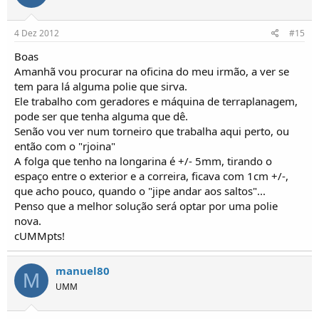
4 Dez 2012
#15
Boas
Amanhã vou procurar na oficina do meu irmão, a ver se
tem para lá alguma polie que sirva.
Ele trabalho com geradores e máquina de terraplanagem,
pode ser que tenha alguma que dê.
Senão vou ver num torneiro que trabalha aqui perto, ou
então com o "rjoina"
A folga que tenho na longarina é +/- 5mm, tirando o
espaço entre o exterior e a correira, ficava com 1cm +/-,
que acho pouco, quando o "jipe andar aos saltos"...
Penso que a melhor solução será optar por uma polie
nova.
cUMMpts!
manuel80
M
UMM