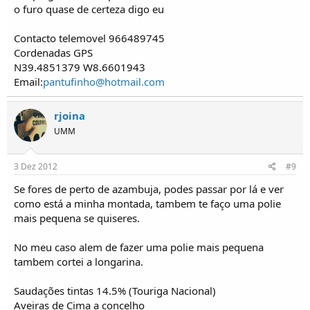
o furo quase de certeza digo eu
Contacto telemovel 966489745
Cordenadas GPS
N39.4851379 W8.6601943
Email:
pantufinho@hotmail.com
rjoina
UMM
3 Dez 2012
#9
Se fores de perto de azambuja, podes passar por lá e ver
como está a minha montada, tambem te faço uma polie
mais pequena se quiseres.
No meu caso alem de fazer uma polie mais pequena
tambem cortei a longarina.
Saudações tintas 14.5% (Touriga Nacional)
Aveiras de Cima a concelho