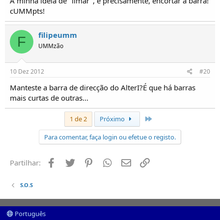
A minha ideia de "limar", é precisamente, encortar a barra!
cUMMpts!
filipeumm
F
UMMzão
10 Dez 2012
#20
Manteste a barra de direcção do AlterI?É que há barras
mais curtas de outras...
Último
1 de 2
Próximo
Para comentar, faça login ou efetue o registo.
Facebook
Twitter
Pinterest
Whatsapp
Email
Ligação
Partilhar:
S.O.S
Português