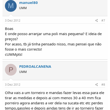
manuel80
M
UMM
3 Dez 2012
#7
Boas
E onde posso arranjar uma poli mais pequena? E ideia de
preços?
Por acaso, tb já tinha pensado nisso, mas pensei que não
fosse o mais correcto!
cUMMpts!
PEDROALCANENA
P
UMM
3 Dez 2012
#8
Olha vais a um torneiro e mandas fazer levas essa para ele
tirar as medidas e depois ai com menos 30 a 40 mm fica
porreiro agora andares a ver dela na sucata etc etc perdes
tempo,gasoleo e depois aindas tens de ir ao torneiro fazer