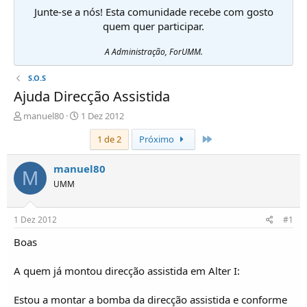
Junte-se a nós! Esta comunidade recebe com gosto
quem quer participar.
A Administração, ForUMM.
S.O.S
Ajuda Direcção Assistida
I
D
manuel80
1 Dez 2012
n
a
Último
1 de 2
Próximo
i
t
c
a
i
d
manuel80
M
a
e
UMM
d
i
o
n
r
í
1 Dez 2012
#1
d
c
e
i
Boas
T
o
ó
A quem já montou direcção assistida em Alter I:
p
i
Estou a montar a bomba da direcção assistida e conforme
c