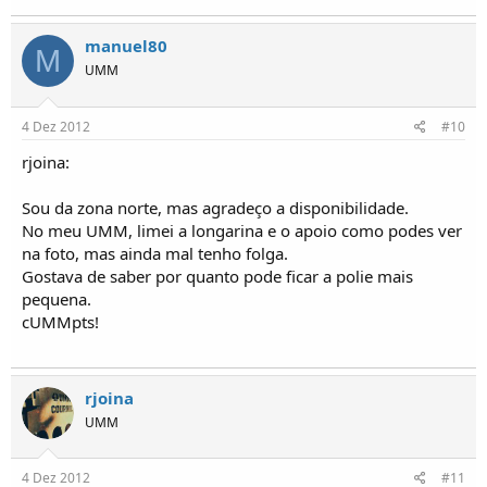
manuel80
M
UMM
4 Dez 2012
#10
rjoina:
Sou da zona norte, mas agradeço a disponibilidade.
No meu UMM, limei a longarina e o apoio como podes ver
na foto, mas ainda mal tenho folga.
Gostava de saber por quanto pode ficar a polie mais
pequena.
cUMMpts!
rjoina
UMM
4 Dez 2012
#11