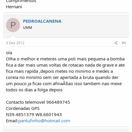
Cumprimentos
Hernani
PEDROALCANENA
P
UMM
3 Dez 2012
#6
ola
Olha o melhor e meteres uma poli mais pequena a bomba
fica a dar mais umas voltas de rotacao nada de grave e ate
fica mais rapida ,depois metes no minimo e medes a
coreia no minimo sem ser apertada a bruta quando der
um pouco ja ficas com afinaÃ§ao isso tambem nao mexe
todos os dias a folga depois
Contacto telemovel 966489745
Cordenadas GPS
N39.4851379 W8.6601943
Email:
pantufinho@hotmail.com