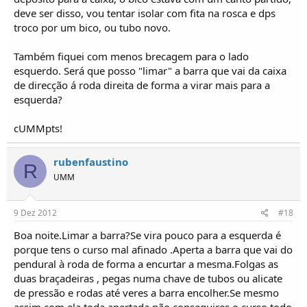
deve ser disso, vou tentar isolar com fita na rosca e dps
troco por um bico, ou tubo novo.
Também fiquei com menos brecagem para o lado
esquerdo. Será que posso "limar" a barra que vai da caixa
de direcção á roda direita de forma a virar mais para a
esquerda?
cUMMpts!
rubenfaustino
R
UMM
9 Dez 2012
#18
Boa noite.Limar a barra?Se vira pouco para a esquerda é
porque tens o curso mal afinado .Aperta a barra que vai do
pendural à roda de forma a encurtar a mesma.Folgas as
duas braçadeiras , pegas numa chave de tubos ou alicate
de pressão e rodas até veres a barra encolher.Se mesmo
assim com ela toda apertada não conseguires o curso todo