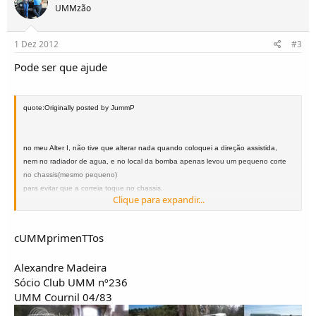
UMMzão
1 Dez 2012
#3
Pode ser que ajude
quote:Originally posted by JummP
no meu Alter I, não tive que alterar nada quando coloquei a direção assistida,
nem no radiador de agua, e no local da bomba apenas levou um pequeno corte
no chassis(mesmo pequeno)
para evitar que a correia toque no chassis.
Clique para expandir...
Nem agora com o radiador do turbo, tive que alterar a posição da cx de direção
Jorge Portela
cUMMprimenTTos
Póvoa de Varzim
Alexandre Madeira
Sócio Club UMM nº236
UMM Cournil 04/83