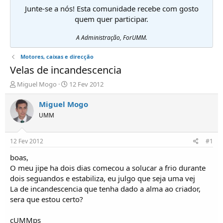
Junte-se a nós! Esta comunidade recebe com gosto
quem quer participar.
A Administração, ForUMM.
Motores, caixas e direcção
Velas de incandescencia
I
D
Miguel Mogo
12 Fev 2012
n
a
i
t
Miguel Mogo
c
a
UMM
i
d
a
e
d
i
12 Fev 2012
#1
o
n
r
í
boas,
d
c
O meu jipe ha dois dias comecou a solucar a frio durante
e
i
dois seguandos e estabiliza, eu julgo que seja uma vej
T
o
La de incandescencia que tenha dado a alma ao criador,
ó
sera que estou certo?
p
i
c
cUMMps