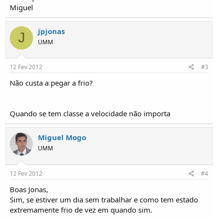
o
Miguel
s
jpjonas
J
UMM
12 Fev 2012
#3
Não custa a pegar a frio?
Quando se tem classe a velocidade não importa
Miguel Mogo
UMM
12 Fev 2012
#4
Boas Jonas,
Sim, se estiver um dia sem trabalhar e como tem estado
extremamente frio de vez em quando sim.