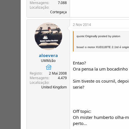
Mensagens
7.088
Localização
Cortegaça
2 Nov 2014
quote:Originally posted by piston
boas! o motor XUD11BTE 2.1td é orig
aloevera
UMMzão
Entao?
Ora pensa la um bocadinho e
Registo
2 Mai 2008
Mensagens
4.479
Sim tiveste os cournil, depoi
Localização
serie?
United Kingdom
Off topic:
Oh mister humberto olha-me
perto...