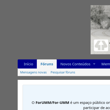
Início
Fóruns
Novos Conteúdos
Mem
Mensagens novas
Pesquisar fóruns
O
ForUMM/For-UMM
é um espaço público on
participar de a