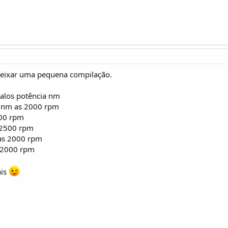
 deixar uma pequena compilação.
valos potência nm
0nm as 2000 rpm
000 rpm
 2500 rpm
as 2000 rpm
 2000 rpm
ais