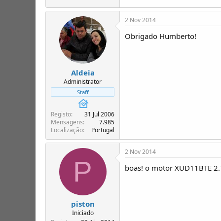
2 Nov 2014
Obrigado Humberto!
Aldeia
Administrator
Staff
Registo
31 Jul 2006
Mensagens
7.985
Localização
Portugal
2 Nov 2014
P
boas! o motor XUD11BTE 2.
piston
Iniciado