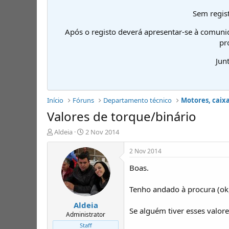
Sem regist
Após o registo deverá apresentar-se à comuni
pr
Jun
Início
Fóruns
Departamento técnico
Motores, caixa
Valores de torque/binário
I
D
Aldeia
2 Nov 2014
n
a
i
t
2 Nov 2014
c
a
Boas.
i
d
a
e
d
i
Tenho andado à procura (ok
o
n
Aldeia
r
í
Se alguém tiver esses valor
d
c
Administrator
e
i
Staff