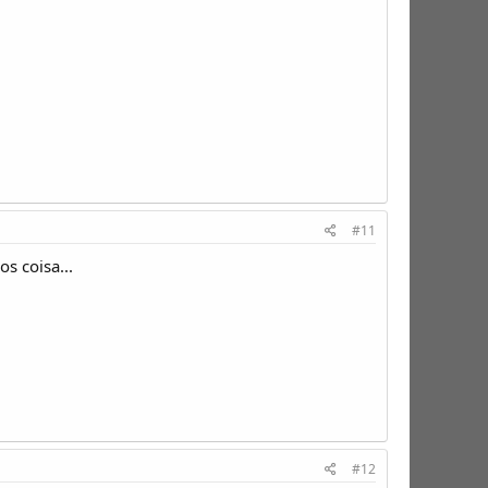
#11
s coisa...
#12