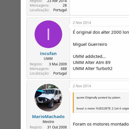
Registo
23 Abr 2014
Mensagens
28
Localização
Portugal
2 Nov 2014
I
É original dos alter 2000 lon
Miguel Guerreiro
incufan
UMM addicted...
UMM
UMM Alter Atm 89
Registo
3 Mai 2009
UMM Alter Turbo92
Mensagens
688
Localização
Portugal
2 Nov 2014
quote:Originally posted by piston
boas! o motor XUD11BTE 2.1td é orig
MarioMachado
Mestre
Foram os motores montados
Registo
31 Out 2008