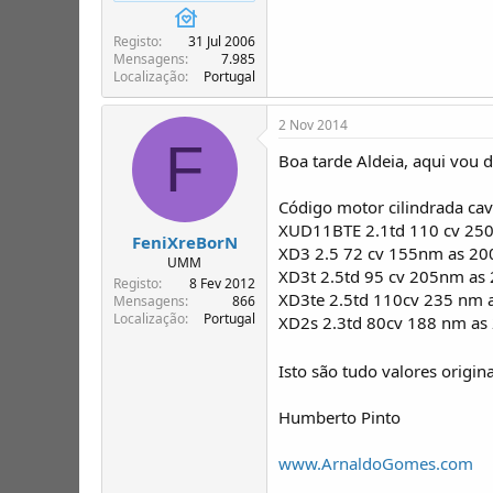
T
o
ó
Registo
31 Jul 2006
p
Mensagens
7.985
i
Localização
Portugal
c
o
2 Nov 2014
s
F
Boa tarde Aldeia, aqui vou
Código motor cilindrada ca
XUD11BTE 2.1td 110 cv 25
FeniXreBorN
XD3 2.5 72 cv 155nm as 2
UMM
XD3t 2.5td 95 cv 205nm as
Registo
8 Fev 2012
XD3te 2.5td 110cv 235 nm 
Mensagens
866
Localização
Portugal
XD2s 2.3td 80cv 188 nm as
Isto são tudo valores origin
Humberto Pinto
www.ArnaldoGomes.com