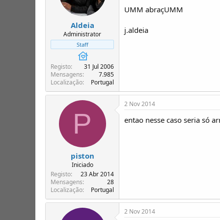
UMM abraçUMM
Aldeia
j.aldeia
Administrator
Staff
Registo
31 Jul 2006
Mensagens
7.985
Localização
Portugal
2 Nov 2014
P
entao nesse caso seria só ar
piston
Iniciado
Registo
23 Abr 2014
Mensagens
28
Localização
Portugal
2 Nov 2014