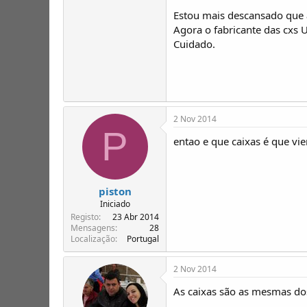
Estou mais descansado que a
Agora o fabricante das cxs 
Cuidado.
2 Nov 2014
P
entao e que caixas é que vi
piston
Iniciado
Registo
23 Abr 2014
Mensagens
28
Localização
Portugal
2 Nov 2014
As caixas são as mesmas dos