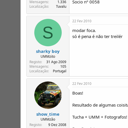
Socio nº 0058
T
o
Mensagens
1.336
Localização
Tuvalu
ó
p
i
22 Fev 2010
c
S
o
modar foca.
s
só é pena é não ter treilér
sharky boy
UMMzito
Registo
31 Ago 2009
Mensagens
105
Localização
Portugal
22 Fev 2010
Boas!
Resultado de algumas coisit
show_time
Tucha + UMM + Fotografos!
UMMzão
Registo
9 Dez 2008