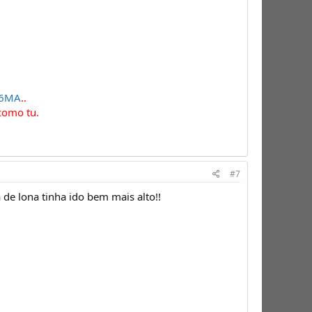
c6MA
..
como tu.
#7
 de lona tinha ido bem mais alto!!