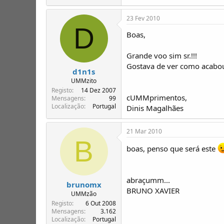
23 Fev 2010
D
Boas,
Grande voo sim sr.!!!
Gostava de ver como acabou 
d1n1s
UMMzito
Registo
14 Dez 2007
cUMMprimentos,
Mensagens
99
Localização
Portugal
Dinis Magalhães
21 Mar 2010
B
boas, penso que será este
abraçumm...
brunomx
BRUNO XAVIER
UMMzão
Registo
6 Out 2008
Mensagens
3.162
Localização
Portugal