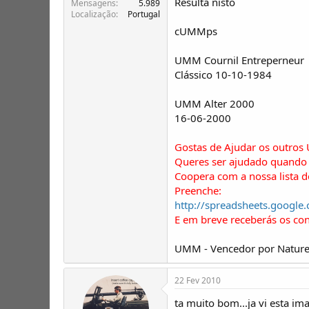
Resulta nisto
Mensagens
5.989
Localização
Portugal
cUMMps
UMM Cournil Entreperneur
Clássico 10-10-1984
UMM Alter 2000
16-06-2000
Gostas de Ajudar os outros
Queres ser ajudado quando 
Coopera com a nossa lista 
Preenche:
http://spreadsheets.goo
E em breve receberás os co
UMM - Vencedor por Nature
22 Fev 2010
ta muito bom...ja vi esta im