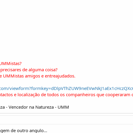
 UMMistas?
precisares de alguma coisa?
de UMMistas amigos e entreajudados.
gle.com/viewform?formkey=dDlpVThZUW9neEVwNkJ1aEx1cHczQX
ntactos e localização de todos os companheiros que cooperaram 
za - Vencedor na Natureza - UMM
agem de outro angulo...