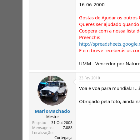
16-06-2000
Gostas de Ajudar os outros
Queres ser ajudado quando 
Coopera com a nossa lista 
Preenche:
http://spreadsheets.goo
E em breve receberás os co
UMM - Vencedor por Nature
23 Fev 2010
Voa e voa para mundial.!! ..
Obrigado pela foto, ainda não
MarioMachado
Mestre
Registo
31 Out 2008
Mensagens
7.088
Localização
Cortegaça