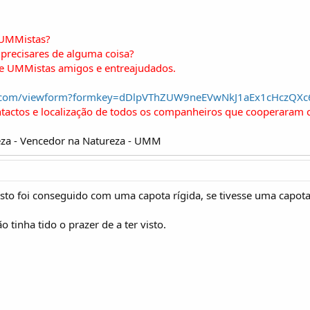
 UMMistas?
precisares de alguma coisa?
de UMMistas amigos e entreajudados.
gle.com/viewform?formkey=dDlpVThZUW9neEVwNkJ1aEx1cHczQX
ntactos e localização de todos os companheiros que cooperaram 
za - Vencedor na Natureza - UMM
.isto foi conseguido com uma capota rígida, se tivesse uma capota
 tinha tido o prazer de a ter visto.