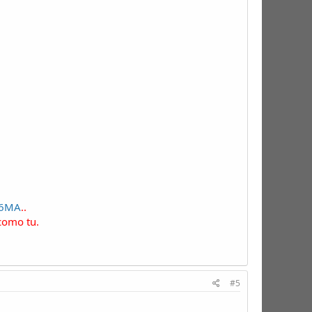
c6MA
..
como tu.
#5