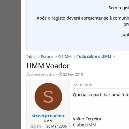
Sem regist
Após o registo deverá apresentar-se à comuni
pr
Jun
Início
Fóruns
O UMM
Tudo sobre o UMM
UMM Voador
I
D
streetpreacher
22 Fev 2010
n
a
i
t
22 Fev 2010
c
a
S
Queria só partilhar uma fo
i
d
a
e
d
i
o
n
streetpreacher
r
í
Valter Ferreira
d
c
UMM
Clube UMM
e
i
Registo
30 Mar 2006