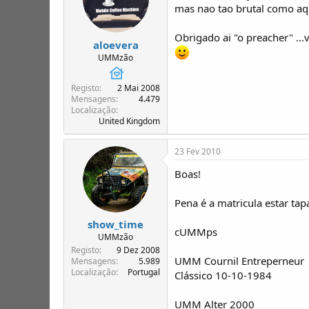
mas nao tao brutal como aqui
Obrigado ai "o preacher" ...v
aloevera
UMMzão
Registo
2 Mai 2008
Mensagens
4.479
Localização
United Kingdom
23 Fev 2010
Boas!
Pena é a matricula estar t
show_time
cUMMps
UMMzão
Registo
9 Dez 2008
UMM Cournil Entreperneur
Mensagens
5.989
Localização
Portugal
Clássico 10-10-1984
UMM Alter 2000