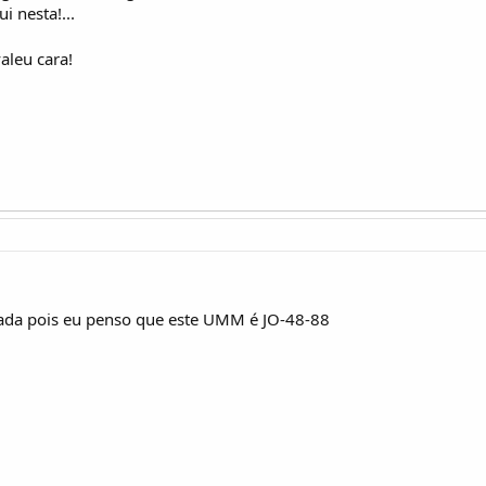
 nesta!...
aleu cara!
apada pois eu penso que este UMM é JO-48-88