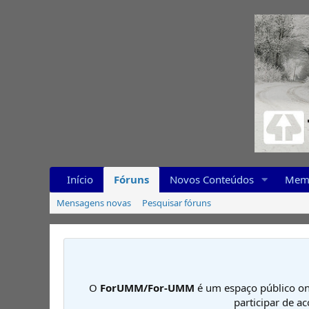
Início
Fóruns
Novos Conteúdos
Mem
Mensagens novas
Pesquisar fóruns
O
ForUMM/For-UMM
é um espaço público on
participar de a