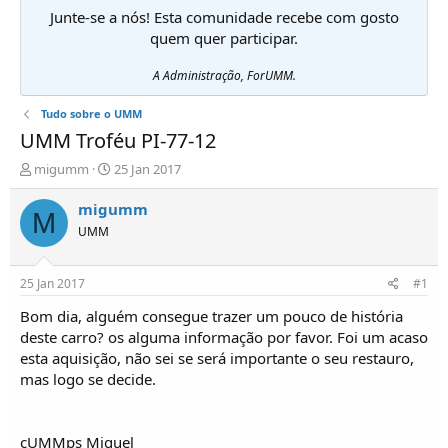
Junte-se a nós! Esta comunidade recebe com gosto
quem quer participar.
A Administração, ForUMM.
Tudo sobre o UMM
UMM Troféu PI-77-12
I
D
migumm
25 Jan 2017
n
a
i
t
migumm
M
c
a
UMM
i
d
a
e
d
i
25 Jan 2017
#1
o
n
r
í
Bom dia, alguém consegue trazer um pouco de história
d
c
deste carro? os alguma informação por favor. Foi um acaso
e
i
esta aquisição, não sei se será importante o seu restauro,
T
o
mas logo se decide.
ó
p
i
c
cUMMps Miguel