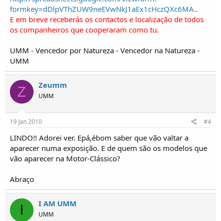
formkey=dDlpVThZUW9neEVwNkJ1aEx1cHczQXc6MA
..
E em breve receberás os contactos e localização de todos
os companheiros que cooperaram como tu.
UMM - Vencedor por Natureza - Vencedor na Natureza -
UMM
Zeumm
Z
UMM
19 Jan 2010
#4
LINDO!! Adorei ver. Epá,ébom saber que vão valtar a
aparecer numa exposição. E de quem são os modelos que
vão aparecer na Motor-Clássico?
Abraço
I AM UMM
I
UMM