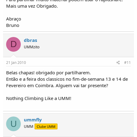
Mais uma vez Obrigado.
Abraço
Bruno
dbras
D
UMMzito
21 Jan 2010
#11
Belas chapas! obrigado por partilharem.
Então e a feira dos classicos no fim-de-semana 13 e 14 de
Fevereiro em Coimbra. Alguem vai tar presente?
Nothing Climbing Like a UMM!
ummfly
U
UMM
Clube UMM