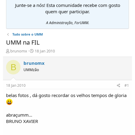
Junte-se a nós! Esta comunidade recebe com gosto
quem quer participar.
A Administração, ForUMM.
Tudo sobre o UMM
UMM na FIL
I
D
brunomx
18 Jan 2010
n
a
i
t
brunomx
B
c
a
UMMzão
i
d
a
e
d
i
18 Jan 2010
#1
o
n
r
í
belas fotos , dá gosto recordar os velhos tempos de gloria
d
c
e
i
T
o
abraçumm...
ó
BRUNO XAVIER
p
i
c