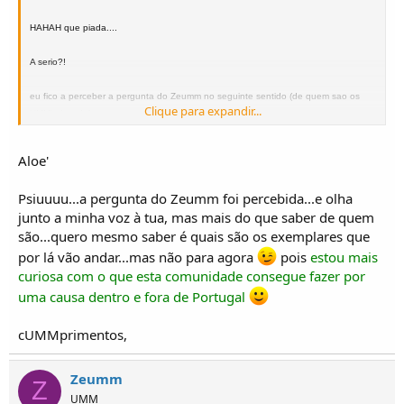
HAHAH que piada....
A serio?!
eu fico a perceber a pergunta do Zeumm no seguinte sentido (de quem sao os
Clique para expandir...
UMM's / modelos que vao aparecer na exposicao)
Caso tenha percebido mal disparem para ai a vontade...
Aloe'
Pois nao sendo esse o sentido faco eu a pergunta a quem possa saber:
Psiuuuu...a pergunta do Zeumm foi percebida...e olha
Que modelos e/ou exemplares (UMM claro) vamos ou poderemos ver nessa
junto a minha voz à tua, mas mais do que saber de quem
exposicao?
são...quero mesmo saber é quais são os exemplares que
A gerencia deste estabelecimento (post) agradece,
por lá vão andar...mas não para agora
pois
estou mais
Voltem sempre
curiosa com o que esta comunidade consegue fazer por
uma causa dentro e fora de Portugal
cUMMprimentos,
Zeumm
Z
UMM