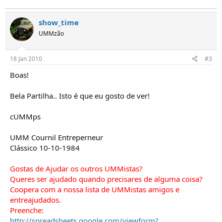
o
s
show_time
UMMzão
18 Jan 2010
#3
Boas!
Bela Partilha.. Isto é que eu gosto de ver!
cUMMps
UMM Cournil Entreperneur
Clássico 10-10-1984
Gostas de Ajudar os outros UMMistas?
Queres ser ajudado quando precisares de alguma coisa?
Coopera com a nossa lista de UMMistas amigos e
entreajudados.
Preenche:
http://spreadsheets.google.com/viewform?