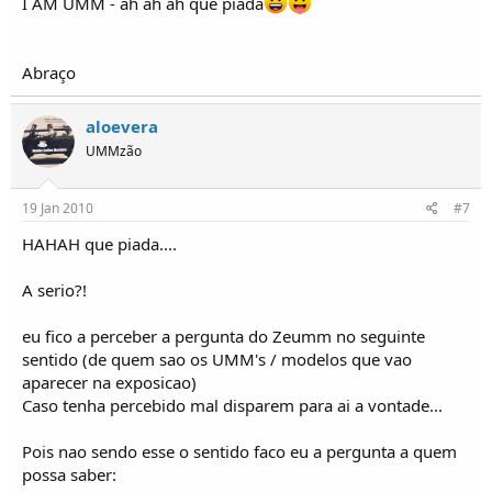
I AM UMM - ah ah ah que piada
Abraço
aloevera
UMMzão
19 Jan 2010
#7
HAHAH que piada....
A serio?!
eu fico a perceber a pergunta do Zeumm no seguinte
sentido (de quem sao os UMM's / modelos que vao
aparecer na exposicao)
Caso tenha percebido mal disparem para ai a vontade...
Pois nao sendo esse o sentido faco eu a pergunta a quem
possa saber: