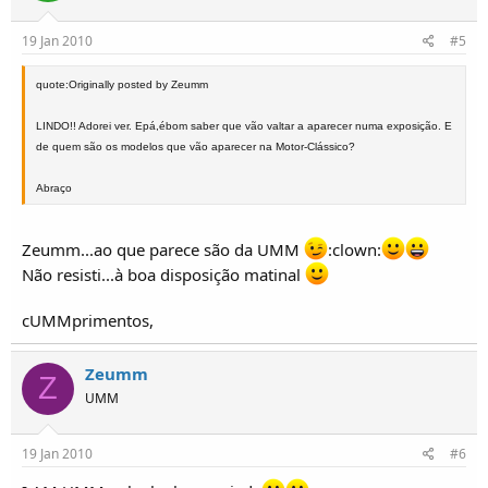
19 Jan 2010
#5
quote:Originally posted by Zeumm
LINDO!! Adorei ver. Epá,ébom saber que vão valtar a aparecer numa exposição. E
de quem são os modelos que vão aparecer na Motor-Clássico?
Abraço
Zeumm...ao que parece são da UMM
:clown:
Não resisti...à boa disposição matinal
cUMMprimentos,
Zeumm
Z
UMM
19 Jan 2010
#6