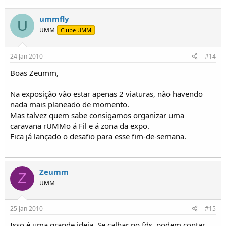
ummfly
U
UMM
Clube UMM
24 Jan 2010
#14
Boas Zeumm,
Na exposição vão estar apenas 2 viaturas, não havendo
nada mais planeado de momento.
Mas talvez quem sabe consigamos organizar uma
caravana rUMMo á Fil e á zona da expo.
Fica já lançado o desafio para esse fim-de-semana.
Zeumm
Z
UMM
25 Jan 2010
#15
Isso é uma grande ideia. Se calhar no fds, podem contar