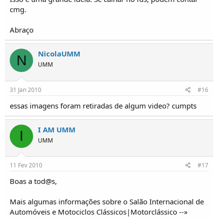
cmg.
Abraço
NicolaUMM
N
UMM
31 Jan 2010
#16
essas imagens foram retiradas de algum video? cumpts
I AM UMM
I
UMM
11 Fev 2010
#17
Boas a tod@s,
Mais algumas informações sobre o Salão Internacional de
Automóveis e Motociclos Clássicos|Motorclássico --»