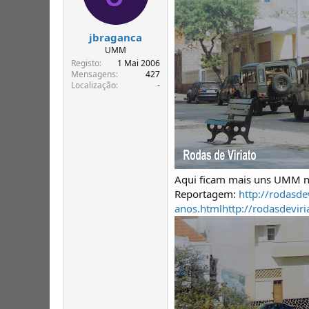
jbraganca
UMM
Registo
1 Mai 2006
Mensagens
427
Localização
-
Aqui ficam mais uns UMM na 
Reportagem:
http://rodasd
anos.html
http://rodasdevi