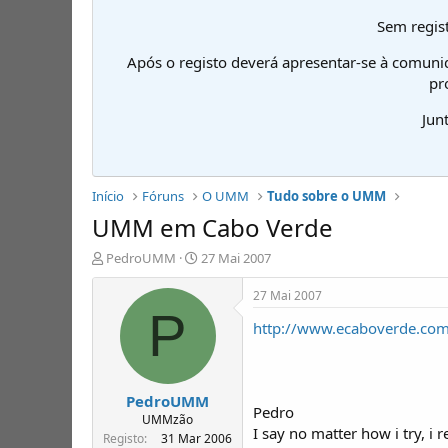
Sem regist
Após o registo deverá apresentar-se à comuni
pr
Jun
Início
Fóruns
O UMM
Tudo sobre o UMM
UMM em Cabo Verde
I
D
PedroUMM
27 Mai 2007
n
a
i
t
27 Mai 2007
c
a
P
http://www.ecaboverde.co
i
d
a
e
d
i
o
n
PedroUMM
r
í
Pedro
d
c
UMMzão
I say no matter how i try, i r
e
i
Registo
31 Mar 2006