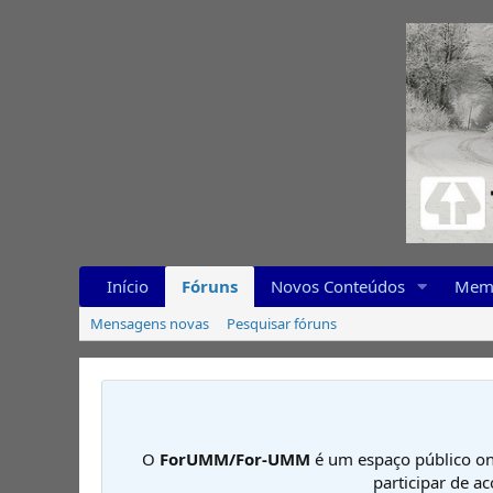
Início
Fóruns
Novos Conteúdos
Mem
Mensagens novas
Pesquisar fóruns
O
ForUMM/For-UMM
é um espaço público on
participar de a