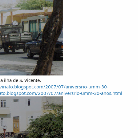
ilha de S. Vicente.
eviriato.blogspot.com/2007/07/aniversrio-umm-30-
riato.blogspot.com/2007/07/aniversrio-umm-30-anos.html