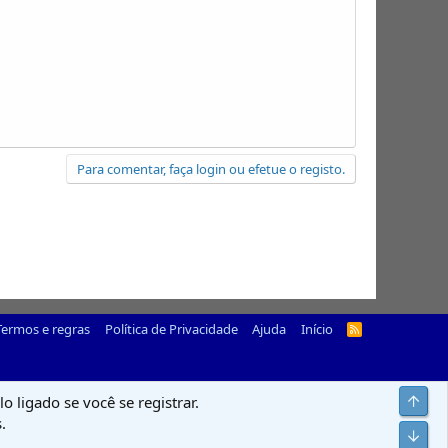
Para comentar, faça login ou efetue o registo.
Termos e regras
Política de Privacidade
Ajuda
Início
R
S
S
Top
o ligado se você se registrar.
.
Infer