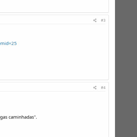
#3
emid=25
#4
gas caminhadas".