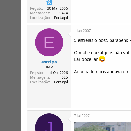
Registo
30 Mar 2006
Mensagens
1.474
Localização
Portugal
1 Jun 2007
E
5 estrelas o post, parabens 
O mal é que alguns não vol
Lar doce lar
estripa
UMM
Aqui ha tempos andava um a
Registo
4 Out 2006
Mensagens
525
Localização
Portugal
7 Jul 2007
J