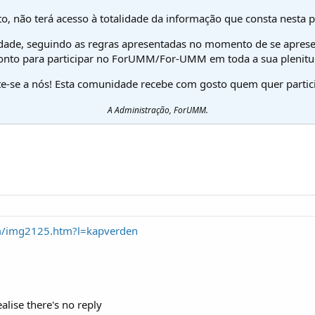
o, não terá acesso à totalidade da informação que consta nesta 
dade, seguindo as regras apresentadas no momento de se aprese
onto para participar no ForUMM/For-UMM em toda a sua plenitu
te-se a nós! Esta comunidade recebe com gosto quem quer partici
A Administração, ForUMM.
m/img2125.htm?l=kapverden
ealise there's no reply