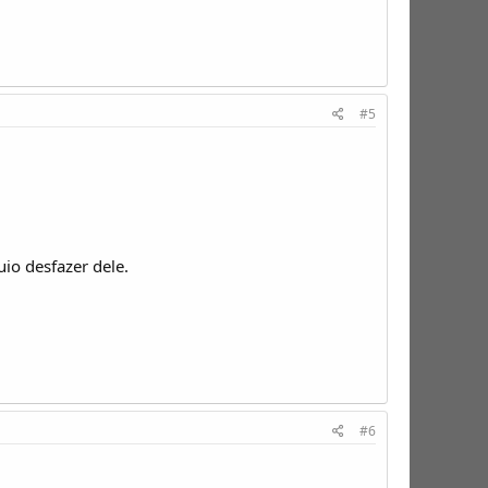
#5
o desfazer dele.
#6