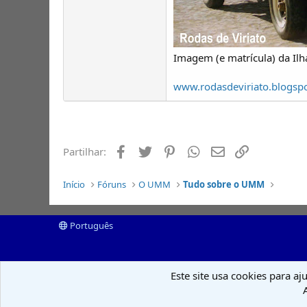
Imagem (e matrícula) da Ilha
www.rodasdeviriato.blogsp
Facebook
Twitter
Pinterest
Whatsapp
Email
Ligação
Partilhar:
Início
Fóruns
O UMM
Tudo sobre o UMM
Português
Este site usa cookies para aj