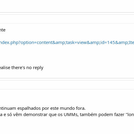
nte
/index.php?option=content&amp;task=view&amp;id=145&amp;It
ealise there's no reply
inuam espalhados por este mundo fora.
oa e só vêm demonstrar que os UMMs, também podem fazer "lon