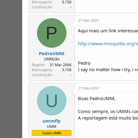
T
o
Mensagens
3.156
Localização
-
ó
p
i
27 Mai 2007
c
P
o
Aqui mais um link interessa
s
http://www.mosquitto.org
PedroUMM
UMMzão
Pedro
Registo
31 Mar 2006
I say no matter how i try, i r
Mensagens
3.156
Localização
-
27 Mai 2007
U
Boas PedroUMM,
Como sempre, os UMMs cont
A reportagem está muito b
ummfly
UMM
Clube UMM