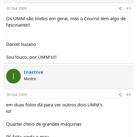
30 Out 2009
#3
Os UMM são lindos em geral, mas o Cournil tem algo de
fascinante!!
Daniel Suzano
Sou louco, por UMM's!!!
Inactive
I
Mestre
30 Out 2009
#4
em duas fotos dá para ver outros dois UMM's
lol
Quartel cheio de grandes máquinas
PS falta ainda o meu