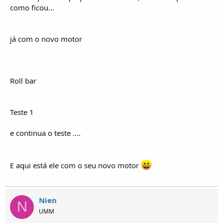
o
como ficou...
s
já com o novo motor
Roll bar
Teste 1
e continua o teste ....
E aqui está ele com o seu novo motor
Nien
N
UMM