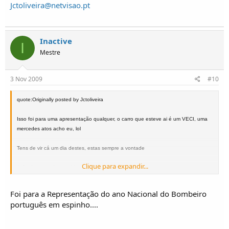
Jctoliveira@netvisao.pt
Inactive
I
Mestre
3 Nov 2009
#10
quote:Originally posted by Jctoliveira
Isso foi para uma apresentação qualquer, o carro que esteve ai é um VECI, uma
mercedes atos acho eu, lol
Tens de vir cá um dia destes, estas sempre a vontade
Clique para expandir...
João Oliveira - Cournil 83 / Alter Turbo 91
MSN - E-mail
Jctoliveira@netvisao.pt
Foi para a Representação do ano Nacional do Bombeiro
português em espinho....