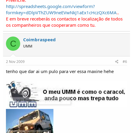
Preenche:
http://spreadsheets.google.com/viewform?
formkey=dDlpVThZUW9neEVwNkJ1aEx1cHczQXc6MA
..
E em breve receberás os contactos e localização de todos
os companheiros que cooperaram como tu.
Coimbraspeed
C
UMM
2 Nov 2009
#6
tenho que dar ai um pulo para ver essa maxine hehe