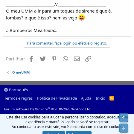
_______________________//_______________________
O meu UMM a ir para um toques de sirene é que é,
lombas? o que é isso? nem as vejo
.::Bombeiros Mealhada::.
Para comentar, faça login ou efetue o registo.
Facebook
Twitter
Pinterest
Whatsapp
Email
Ligação
Partilhar:
O meUMM
Português
Termos e regras
Política de Privacidade
Ajuda
Início
R
S
S
®
Forum software by XenForo
© 2010-2020 XenForo Ltd.
Este site usa cookies para ajudar a personalizar o conteúdo, adequar sua
Top
experiência e mantê-lo ligado se você se registrar.
Ao continuar a usar este site, você concorda com o uso de cookies.
Infer