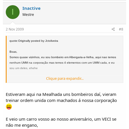
Inactive
I
Mestre
2 Nov 2009
#8
quote:Originally posted by Jctoliveira
Boas,
Somos quase vizinhos, eu sou bombeiro em Albergaria-a-Velha, aqui nao temos
nenhum UMM na corporação mas temos 4 elementos com um UMM cada, e eu
sou um deles, ehehe
Clique para expandir...
Quando quiseres passa aqui.
João Oliveira - Cournil 83 / Alter Turbo 91
Estiveram aqui na Mealhada uns bombeiros daí, vieram
MSN - E-mail
treinar ordem unida com machados á nossa corporação
Jctoliveira@netvisao.pt
E veio um carro vosso ao nosso aniversário, um VECI se
não me engano,