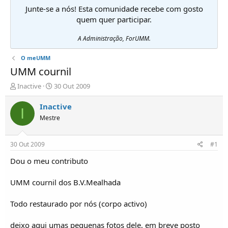
Junte-se a nós! Esta comunidade recebe com gosto
quem quer participar.
A Administração, ForUMM.
O meUMM
UMM cournil
I
D
Inactive
30 Out 2009
n
a
i
t
Inactive
I
c
a
Mestre
i
d
a
e
d
i
30 Out 2009
#1
o
n
r
í
Dou o meu contributo
d
c
e
i
UMM cournil dos B.V.Mealhada
T
o
ó
Todo restaurado por nós (corpo activo)
p
i
c
deixo aqui umas pequenas fotos dele, em breve posto