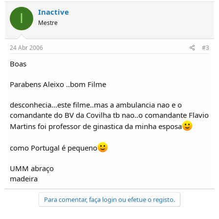
o
Inactive
s
I
Mestre
24 Abr 2006
#3
Boas
Parabens Aleixo ..bom Filme
desconhecia...este filme..mas a ambulancia nao e o
comandante do BV da Covilha tb nao..o comandante Flavio
Martins foi professor de ginastica da minha esposa
como Portugal é pequeno
UMM abraço
madeira
Para comentar, faça login ou efetue o registo.