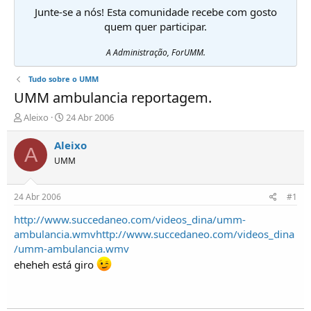
Junte-se a nós! Esta comunidade recebe com gosto
quem quer participar.
A Administração, ForUMM.
Tudo sobre o UMM
UMM ambulancia reportagem.
I
D
Aleixo
24 Abr 2006
n
a
i
t
Aleixo
A
c
a
UMM
i
d
a
e
d
i
24 Abr 2006
#1
o
n
r
í
http://www.succedaneo.com/videos_dina/umm-
d
c
ambulancia.wmv
http://www.succedaneo.com/videos_dina
e
i
/umm-ambulancia.wmv
T
o
eheheh está giro
ó
p
i
c