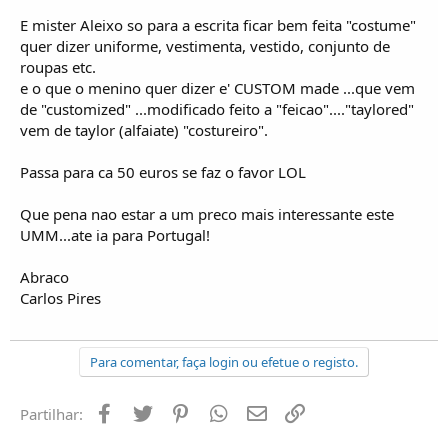
E mister Aleixo so para a escrita ficar bem feita "costume"
quer dizer uniforme, vestimenta, vestido, conjunto de
roupas etc.
e o que o menino quer dizer e' CUSTOM made ...que vem
de "customized" ...modificado feito a "feicao"...."taylored"
vem de taylor (alfaiate) "costureiro".
Passa para ca 50 euros se faz o favor LOL
Que pena nao estar a um preco mais interessante este
UMM...ate ia para Portugal!
Abraco
Carlos Pires
Para comentar, faça login ou efetue o registo.
Facebook
Twitter
Pinterest
Whatsapp
Email
Ligação
Partilhar: