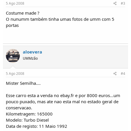
o
5 Ago 2008
#3
s
Costume made ?
O nunumm também tinha umas fotos de umm com 5
portas
aloevera
UMMzão
5 Ago 2008
#4
Mister Semilha....
Esse carro esta a venda no ebay.fr e por 8000 euros...um
pouco puxado, mas ate nao esta mal no estado geral de
conservacao.
Kilometragem: 165000
Modelo: Turbo Diesel
Data de registo: 11 Maio 1992