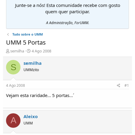
Junte-se a nós! Esta comunidade recebe com gosto
quem quer participar.
A Administração, ForUMM.
Tudo sobre o UMM
UMM 5 Portas
I
D
semilha
4 Ago 2008
n
a
i
t
semilha
S
c
a
UMMzito
i
d
a
e
d
i
4 Ago 2008
#1
o
n
r
í
Vejam esta raridade... 5 portas...´
d
c
e
i
T
o
ó
Aleixo
A
p
UMM
i
c