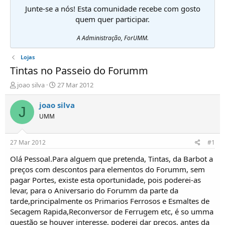
Junte-se a nós! Esta comunidade recebe com gosto
quem quer participar.
A Administração, ForUMM.
Lojas
Tintas no Passeio do Forumm
I
D
joao silva
27 Mar 2012
n
a
i
t
joao silva
J
c
a
UMM
i
d
a
e
d
i
27 Mar 2012
#1
o
n
r
í
Olá Pessoal.Para alguem que pretenda, Tintas, da Barbot a
d
c
preços com descontos para elementos do Forumm, sem
e
i
pagar Portes, existe esta oportunidade, pois poderei-as
T
o
levar, para o Aniversario do Forumm da parte da
ó
tarde,principalmente os Primarios Ferrosos e Esmaltes de
p
Secagem Rapida,Reconversor de Ferrugem etc, é so umma
i
c
questão se houver interesse, poderei dar preços, antes da