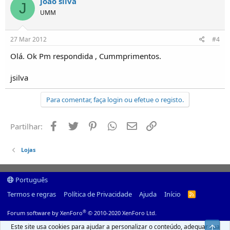
joao silva
J
UMM
27 Mar 2012
#4
Olá. Ok Pm respondida , Cummprimentos.
jsilva
Para comentar, faça login ou efetue o registo.
Facebook
Twitter
Pinterest
Whatsapp
Email
Ligação
Partilhar:
Lojas
Português
Termos e regras
Política de Privacidade
Ajuda
Início
R
S
S
®
Forum software by XenForo
© 2010-2020 XenForo Ltd.
Este site usa cookies para ajudar a personalizar o conteúdo, adequar sua
Top