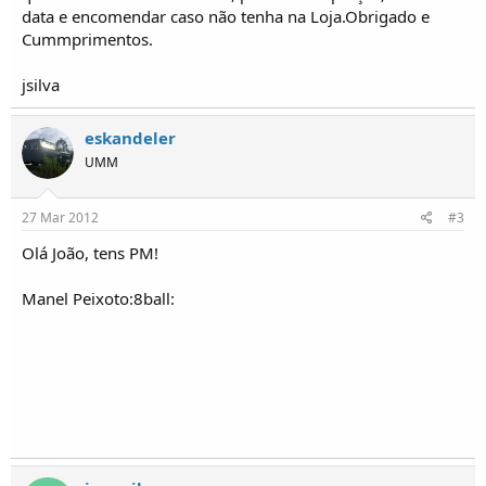
o
data e encomendar caso não tenha na Loja.Obrigado e
s
Cummprimentos.
jsilva
eskandeler
UMM
27 Mar 2012
#3
Olá João, tens PM!
Manel Peixoto:8ball: