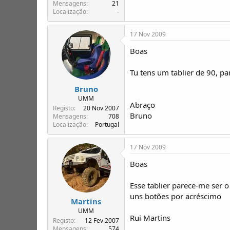
T
o
Mensagens
21
Localização
-
ó
p
i
17 Nov 2009
c
o
Boas
s
Tu tens um tablier de 90, p
Bruno
UMM
Abraço
Registo
20 Nov 2007
Bruno
Mensagens
708
Localização
Portugal
17 Nov 2009
Boas
Esse tablier parece-me ser
uns botões por acréscimo
Martins
UMM
Rui Martins
Registo
12 Fev 2007
Mensagens
574