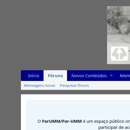
Início
Fóruns
Novos Conteúdos
Mem
Mensagens novas
Pesquisar fóruns
O
ForUMM/For-UMM
é um espaço público on
participar de a