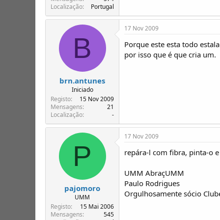
Localização
Portugal
17 Nov 2009
B
Porque este esta todo estal
por isso que é que cria um.
brn.antunes
Iniciado
Registo
15 Nov 2009
Mensagens
21
Localização
-
17 Nov 2009
P
repára-l com fibra, pinta-o
UMM AbraçUMM
Paulo Rodrigues
pajomoro
Orgulhosamente sócio Clu
UMM
Registo
15 Mai 2006
Mensagens
545