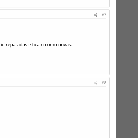
#7
são reparadas e ficam como novas.
#8