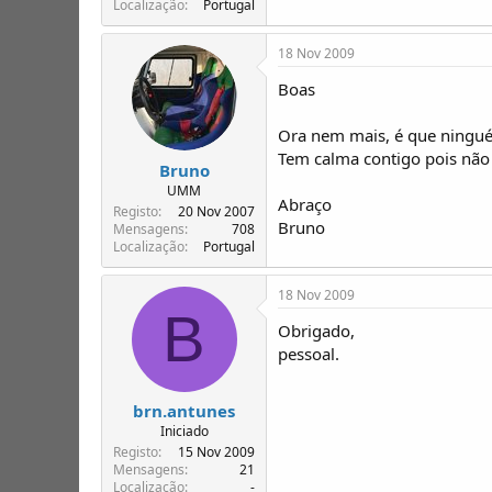
Localização
Portugal
18 Nov 2009
Boas
Ora nem mais, é que ninguém
Tem calma contigo pois não 
Bruno
UMM
Abraço
Registo
20 Nov 2007
Bruno
Mensagens
708
Localização
Portugal
18 Nov 2009
B
Obrigado,
pessoal.
brn.antunes
Iniciado
Registo
15 Nov 2009
Mensagens
21
Localização
-