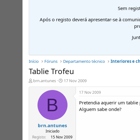
Sem regist
Após o registo deverá apresentar-se à comuni
pr
Jun
Início
Fóruns
Departamento técnico
Interiores e c
Tablie Trofeu
I
D
brn.antunes
17 Nov 2009
n
a
i
t
17 Nov 2009
c
a
B
Pretendia aquerir um tablie
i
d
a
e
Alguem sabe onde?
d
i
o
n
brn.antunes
r
í
d
c
Iniciado
e
i
Registo
15 Nov 2009