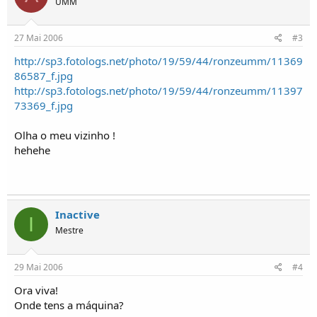
UMM
o
s
27 Mai 2006
#3
http://sp3.fotologs.net/photo/19/59/44/ronzeumm/11369
86587_f.jpg
http://sp3.fotologs.net/photo/19/59/44/ronzeumm/11397
73369_f.jpg
Olha o meu vizinho !
hehehe
Inactive
I
Mestre
29 Mai 2006
#4
Ora viva!
Onde tens a máquina?