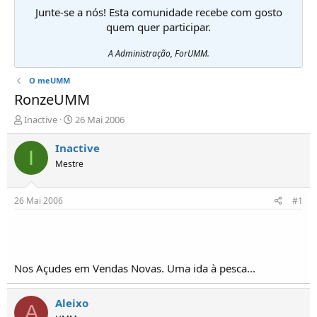
Junte-se a nós! Esta comunidade recebe com gosto
quem quer participar.
A Administração, ForUMM.
O meUMM
RonzeUMM
I
D
Inactive
26 Mai 2006
n
a
i
t
Inactive
I
c
a
Mestre
i
d
a
e
d
i
26 Mai 2006
#1
o
n
r
í
d
c
e
i
T
o
Nos Açudes em Vendas Novas. Uma ida à pesca...
ó
p
i
Aleixo
A
c