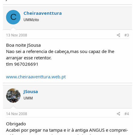
o
s
Cheiraaventtura
C
UMMzito
13 Nov 2008
#3
Boa noite JSousa
Nao sei a referencia de cabeça,mas sou capaz de lhe
arranjar esse retentor.
tlm 967026691
www.cheiraaventtura.web.pt
JSousa
UMM
14 Nov 2008
#4
Obrigado
Acabei por pegar na tampa e ir à antiga ANGUS e comprei-