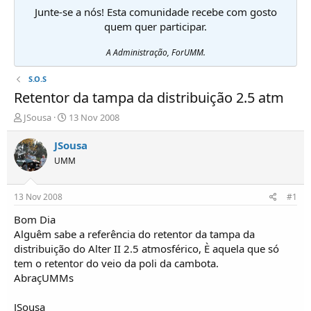
Junte-se a nós! Esta comunidade recebe com gosto
quem quer participar.
A Administração, ForUMM.
S.O.S
Retentor da tampa da distribuição 2.5 atm
I
D
JSousa
13 Nov 2008
n
a
i
t
JSousa
c
a
UMM
i
d
a
e
d
i
13 Nov 2008
#1
o
n
r
í
Bom Dia
d
c
Alguêm sabe a referência do retentor da tampa da
e
i
distribuição do Alter II 2.5 atmosférico, È aquela que só
T
o
tem o retentor do veio da poli da cambota.
ó
AbraçUMMs
p
i
c
JSousa