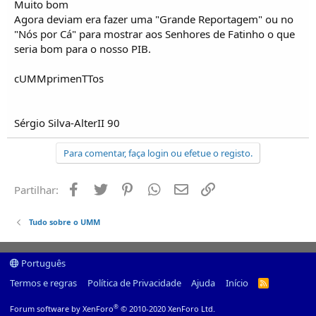
Muito bom
Agora deviam era fazer uma "Grande Reportagem" ou no
"Nós por Cá" para mostrar aos Senhores de Fatinho o que
seria bom para o nosso PIB.
cUMMprimenTTos
Sérgio Silva-AlterII 90
Para comentar, faça login ou efetue o registo.
Facebook
Twitter
Pinterest
Whatsapp
Email
Ligação
Partilhar:
Tudo sobre o UMM
Português
Termos e regras
Política de Privacidade
Ajuda
Início
R
S
S
®
Forum software by XenForo
© 2010-2020 XenForo Ltd.