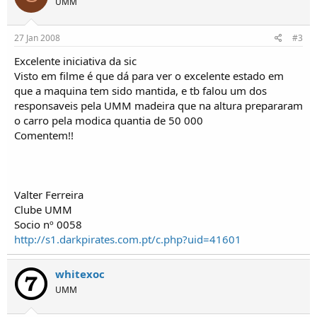
UMM
o
s
27 Jan 2008
#3
Excelente iniciativa da sic
Visto em filme é que dá para ver o excelente estado em
que a maquina tem sido mantida, e tb falou um dos
responsaveis pela UMM madeira que na altura prepararam
o carro pela modica quantia de 50 000
Comentem!!
Valter Ferreira
Clube UMM
Socio nº 0058
http://s1.darkpirates.com.pt/c.php?uid=41601
whitexoc
UMM