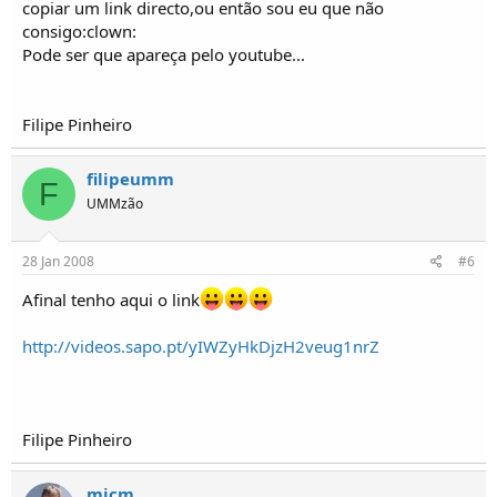
copiar um link directo,ou então sou eu que não
consigo:clown:
Pode ser que apareça pelo youtube...
Filipe Pinheiro
filipeumm
F
UMMzão
28 Jan 2008
#6
Afinal tenho aqui o link
http://videos.sapo.pt/yIWZyHkDjzH2veug1nrZ
Filipe Pinheiro
mjcm