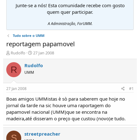
Junte-se a nós! Esta comunidade recebe com gosto
quem quer participar.
A Administração, ForUMM.
Tudo sobre o UMM
reportagem papamovel
I
D
Rudolfo
27 Jan 2008
n
a
i
t
Rudolfo
R
c
a
UMM
i
d
a
e
d
i
27 Jan 2008
#1
o
n
r
í
Boas amigos UMMistas è sò para saberem que hoje no
d
c
jornal da tarde na sic houve uma raportagem do
e
i
papamovel nacional (UMM)que se encontra na
T
o
madeira,até disseram o preço que custou (novo)e tudo.
ó
p
i
streetpreacher
S
c