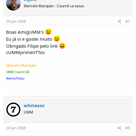
Marcelo Marques - Cournil «a vaca»
29 Jan 2008
#7
Boas AmigUMM's
Eu já vi e gostei muito
Obrigado Filipe pelo link
cUMMprimenTTos
Marcelo Marques
UMM Cournil 84
Aveiro/Viseu
whitexoc
UMM
29 Jan 2008
#8