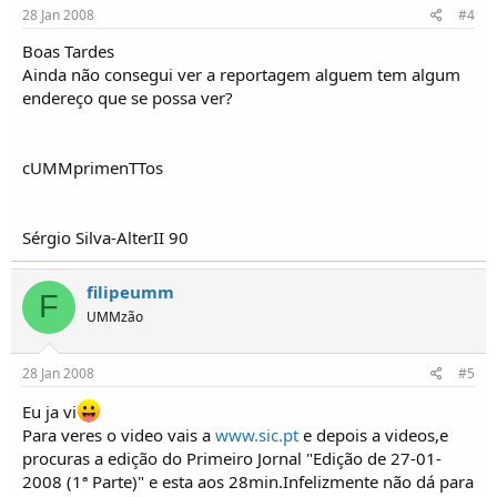
28 Jan 2008
#4
Boas Tardes
Ainda não consegui ver a reportagem alguem tem algum
endereço que se possa ver?
cUMMprimenTTos
Sérgio Silva-AlterII 90
filipeumm
F
UMMzão
28 Jan 2008
#5
Eu ja vi
Para veres o video vais a
www.sic.pt
e depois a videos,e
procuras a edição do Primeiro Jornal "Edição de 27-01-
2008 (1ª Parte)" e esta aos 28min.Infelizmente não dá para