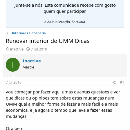
Junte-se a nós! Esta comunidade recebe com gosto
quem quer participar.
A Administração, ForUMM.
Interiores e chaparia
Renovar interior de UMM Dicas
I
D
Inactive
7 Jul 2010
n
a
i
t
Inactive
I
c
a
Mestre
i
d
a
e
d
i
7 Jul 2010
#1
o
n
r
í
vou começar por fazer aqui umas quantas questoes e ver
d
c
que dicas ou opinioes tem sobre estas mudanças num
e
i
UMM qual a melhor forma de fazer a mais facil e a mais
T
o
economica, e ja agora o tempo que leva a fazer essas
ó
mudanças.
p
i
c
Ora bem