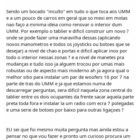
o
s
Sendo um bocado "inculto" em tudo o que toca aos UMM
e a um pouco de carros em geral que so mexi em motas
nao faço a minima ideia como renovar o interior dum
UMM. Por exemplo o tablier e dificil construir um novo ?
onde se pode fazer uma maravilha dessas (aplicando
novos manometros e todos os joysticks ou botoes que se
desejar) a nivel de chao e portas e dificil aplicar inox por
todo o interior nessas zonas ? e a nivel de manetes pra
mudanças e tudo isso ja alguem trocou por umas mais
robustas ou de aspecto mais moderno ah ja agora qual o
melhor sitio para instalar um par de woofers 16 por 7 na
parte de tras do UMM e ja que estamos numa de
descarregar perguntas, sera dificil naquela zona central do
tablier entre os dois ocupantes da frente sacar aquela parte
preta toda fora e instalar la um radio com ecra 7 polegadas
e uma serie de botoes por baixo para outras ligaçoes ?
EU sei que foi mesmo muita pergunta mas ainda estou a
pensar no que vou fazer e pronto um curioso procura um