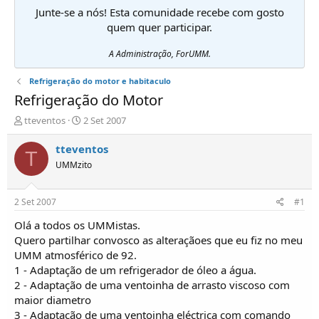
Junte-se a nós! Esta comunidade recebe com gosto
quem quer participar.
A Administração, ForUMM.
Refrigeração do motor e habitaculo
Refrigeração do Motor
I
D
tteventos
2 Set 2007
n
a
i
t
tteventos
T
c
a
UMMzito
i
d
a
e
d
i
2 Set 2007
#1
o
n
r
í
Olá a todos os UMMistas.
d
c
Quero partilhar convosco as alteraçãoes que eu fiz no meu
e
i
UMM atmosférico de 92.
T
o
1 - Adaptação de um refrigerador de óleo a água.
ó
2 - Adaptação de uma ventoinha de arrasto viscoso com
p
maior diametro
i
c
3 - Adaptação de uma ventoinha eléctrica com comando