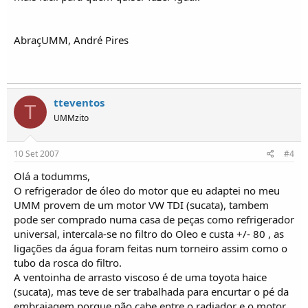
AbraçUMM, André Pires
tteventos
T
UMMzito
10 Set 2007
#4
Olá a todumms,
O refrigerador de óleo do motor que eu adaptei no meu
UMM provem de um motor VW TDI (sucata), tambem
pode ser comprado numa casa de peças como refrigerador
universal, intercala-se no filtro do Oleo e custa +/- 80 , as
ligações da água foram feitas num torneiro assim como o
tubo da rosca do filtro.
A ventoinha de arrasto viscoso é de uma toyota haice
(sucata), mas teve de ser trabalhada para encurtar o pé da
embraiagem porque não cabe entre o radiador e o motor,