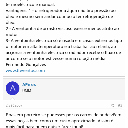
o
termoeléctrico e manual.
s
Vantagens: 1 - o refrigerador a água não tira pressão ao
óleo e mesmo sem andar cotinuo a ter refrigeração de
óleo.
2 - A ventoinha de arrasto viscoso exerce menos atrito ao
motor.
3- A ventoinha electrica só é usada em casos extremos tipo
o motor em alta temperatura e a trabalhar au relanti, ao
acçionar a ventoinha electrica o radiador recebe o fluxo de
ar como se o motor estivesse numa rotação média.
Fernando Gonçalves
www.tteventos.com
APires
A
UMM
2 Set 2007
#3
Boas era porreiro se pudesses por os carros de onde vêem
essas peças bem como um custo aproximado. Assim é
mais fácil para quem quiser fazer igual!