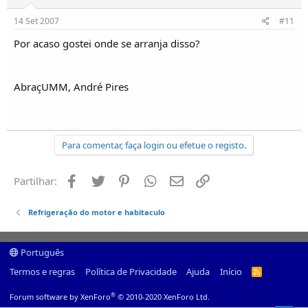
14 Set 2007
#11
Por acaso gostei onde se arranja disso?
AbraçUMM, André Pires
Para comentar, faça login ou efetue o registo.
Facebook
Twitter
Pinterest
Whatsapp
Email
Ligação
Partilhar:
Refrigeração do motor e habitaculo
Português
Termos e regras
Política de Privacidade
Ajuda
Início
R
S
S
®
Forum software by XenForo
© 2010-2020 XenForo Ltd.