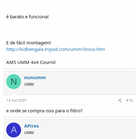
é barato e funciona!
E de fácil montagem!
http://kidbengala.tripod.com/umm/Inicio.htm
AMS UMM 4x4 Cournil
nunumm
N
UMM
14 Set 2007
#10
e onde se compra isso para o filtro?
APires
A
UMM