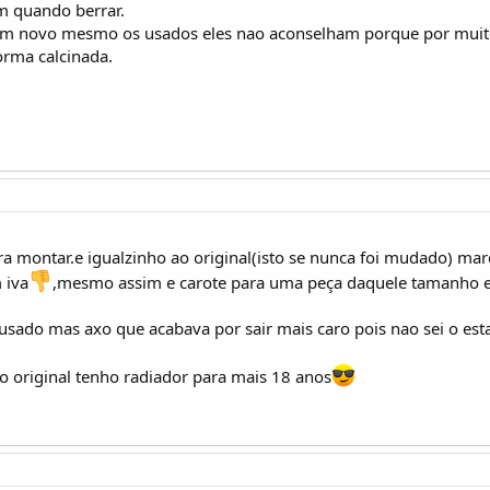
m quando berrar.
m novo mesmo os usados eles nao aconselham porque por muito 
orma calcinada.
ra montar.e igualzinho ao original(isto se nunca foi mudado) mar
 iva
,mesmo assim e carote para uma peça daquele tamanho 
usado mas axo que acabava por sair mais caro pois nao sei o es
 o original tenho radiador para mais 18 anos