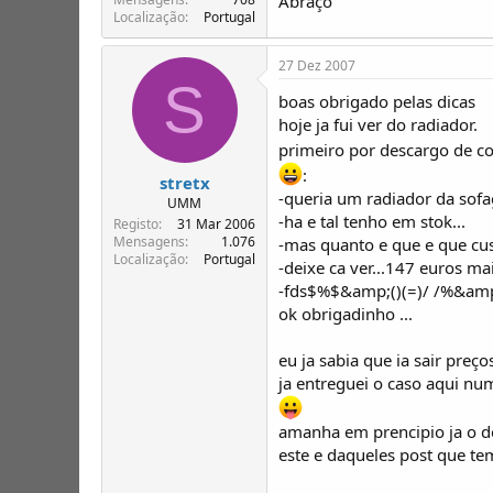
Abraço
Localização
Portugal
27 Dez 2007
S
boas obrigado pelas dicas
hoje ja fui ver do radiador.
primeiro por descargo de co
:
stretx
-queria um radiador da sofa
UMM
-ha e tal tenho em stok...
Registo
31 Mar 2006
Mensagens
1.076
-mas quanto e que e que cu
Localização
Portugal
-deixe ca ver...147 euros ma
-fds$%$&amp;()(=)/ /%&amp
ok obrigadinho ...
eu ja sabia que ia sair preç
ja entreguei o caso aqui n
amanha em prencipio ja o de
este e daqueles post que te