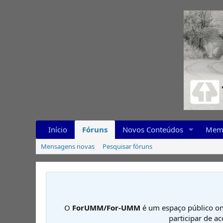
Início
Fóruns
Novos Conteúdos
Mem
Mensagens novas
Pesquisar fóruns
O
ForUMM/For-UMM
é um espaço público on
participar de a