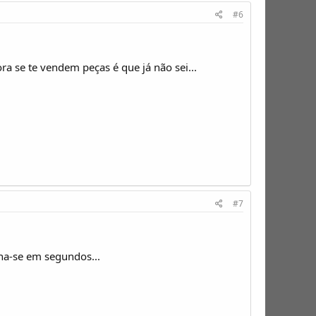
#6
ra se te vendem peças é que já não sei...
#7
na-se em segundos...