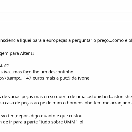
nsciencia liguei para a europeças a perguntar o preço...como e o
gem para Alter II
sta??
is iva...mas faço-lhe um descontinho
;//&amp;...147 euros mais a put@ da Ivone
os de varias peças mas eu so queria de uma.:astonished::astonishe
uma casa de peças ao pe de mim.o homensinho tem me arranjado 
vo ter ,depois digo quanto e que custou.
m de ir para a parte "tudo sobre UMM" lol