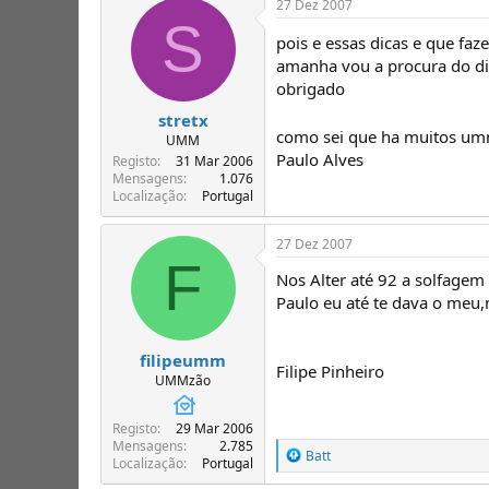
27 Dez 2007
S
pois e essas dicas e que fa
amanha vou a procura do dit
obrigado
stretx
como sei que ha muitos umm
UMM
Paulo Alves
Registo
31 Mar 2006
Mensagens
1.076
Localização
Portugal
27 Dez 2007
F
Nos Alter até 92 a solfagem 
Paulo eu até te dava o meu,m
filipeumm
Filipe Pinheiro
UMMzão
Registo
29 Mar 2006
Mensagens
2.785
R
Batt
Localização
Portugal
e
a