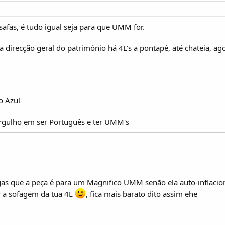
 safas, é tudo igual seja para que UMM for.
direcção geral do património há 4L's a pontapé, até chateia, ago
o Azul
orgulho em ser Português e ter UMM's
gas que a peça é para um Magnifico UMM senão ela auto-inflacio
r a sofagem da tua 4L
, fica mais barato dito assim ehe