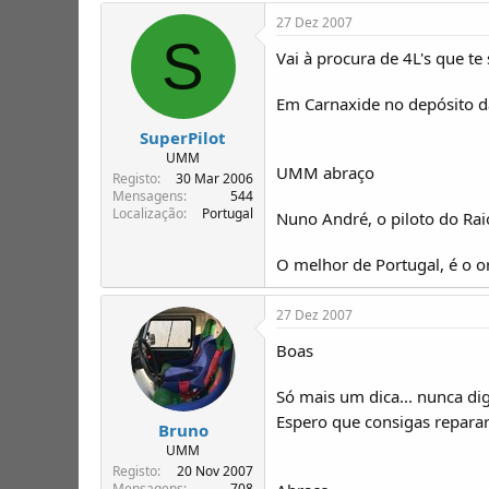
ç
27 Dez 2007
õ
S
e
Vai à procura de 4L's que te
s
:
Em Carnaxide no depósito da 
SuperPilot
UMM
UMM abraço
Registo
30 Mar 2006
Mensagens
544
Localização
Portugal
Nuno André, o piloto do Rai
O melhor de Portugal, é o 
27 Dez 2007
Boas
Só mais um dica... nunca di
Espero que consigas repara
Bruno
UMM
Registo
20 Nov 2007
Mensagens
708