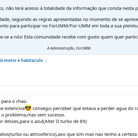
o, não terá acesso à totalidade da informação que consta nesta 
dade, seguindo as regras apresentadas no momento de se aprese
onto para participar no ForUMM/For-UMM em toda a sua plenitu
te-se a nós! Esta comunidade recebe com gosto quem quer partici
A Administração, ForUMM.
do motor e habitaculo
 para o chao.
se extenciva
consegui perceber que estava a perder agua do r
iar o problema,mas sem sucesso.
 desses,para o azul(Alter II turbo de 89)
elos(turbo ou atmosferico),axo que sim mas nao tenho a certeza