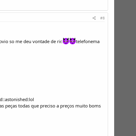
#8
bvio so me deu vontade de rir.
telefonema
d::astonished:lol
as peças todas que preciso a preços muito boms