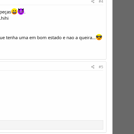
#4
 peças
.
.hihi
ue tenha uma em bom estado e nao a queira...
#5