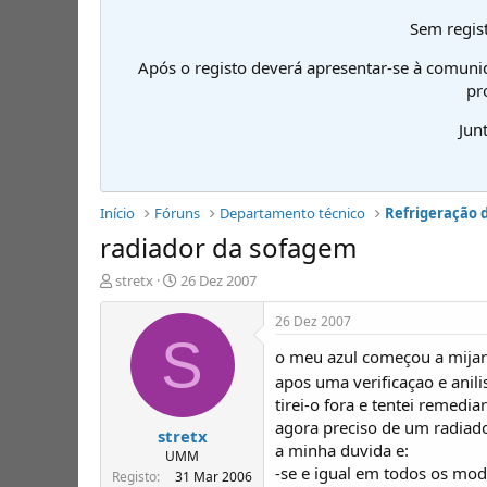
Sem regist
Após o registo deverá apresentar-se à comuni
pr
Jun
Início
Fóruns
Departamento técnico
Refrigeração 
radiador da sofagem
I
D
stretx
26 Dez 2007
n
a
i
t
26 Dez 2007
c
a
S
o meu azul começou a mijar
i
d
a
e
apos uma verificaçao e anili
d
i
tirei-o fora e tentei remed
o
n
agora preciso de um radiador
stretx
r
í
a minha duvida e:
d
c
UMM
-se e igual em todos os mod
e
i
Registo
31 Mar 2006