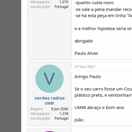
T
o
-quanto custa novo
Mensagens
1.076
Localização
Portugal
ó
-se vale a pena mandar recon
p
-se ha esta peça em linha "b
i
c
e a melhor hipotese seria s
o
s
abrigado
Paulo Alves
27 Dez 2007
V
Amigo Paulo
Se o seu carro fosse um Cou
plástico preto, e ventoinha
verdes radios
UMM
UMM abraço e bom ano
Registo
8 Jun 2006
Mensagens
1.238
Localização
Portugal
João