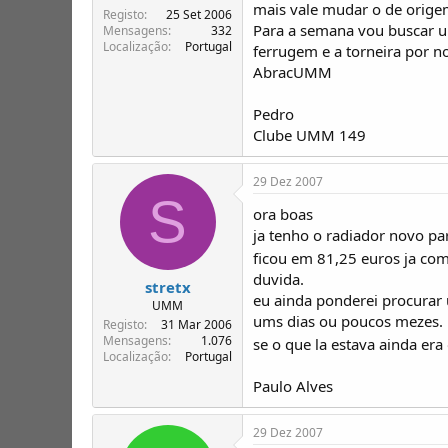
mais vale mudar o de orige
Registo
25 Set 2006
Para a semana vou buscar u
Mensagens
332
Localização
Portugal
ferrugem e a torneira por n
AbracUMM
Pedro
Clube UMM 149
29 Dez 2007
S
ora boas
ja tenho o radiador novo pa
ficou em 81,25 euros ja com
duvida.
stretx
eu ainda ponderei procurar 
UMM
ums dias ou poucos mezes.
Registo
31 Mar 2006
Mensagens
1.076
se o que la estava ainda era
Localização
Portugal
Paulo Alves
29 Dez 2007