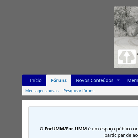
Início
Fóruns
Novos Conteúdos
Mem
Mensagens novas
Pesquisar fóruns
O
ForUMM/For-UMM
é um espaço público on
participar de a