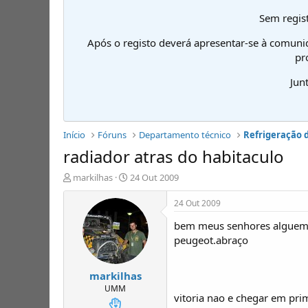
Sem regist
Após o registo deverá apresentar-se à comuni
pr
Jun
Início
Fóruns
Departamento técnico
Refrigeração 
radiador atras do habitaculo
I
D
markilhas
24 Out 2009
n
a
i
t
24 Out 2009
c
a
bem meus senhores alguem te
i
d
a
e
peugeot.abraço
d
i
o
n
markilhas
r
í
d
c
UMM
vitoria nao e chegar em pri
e
i