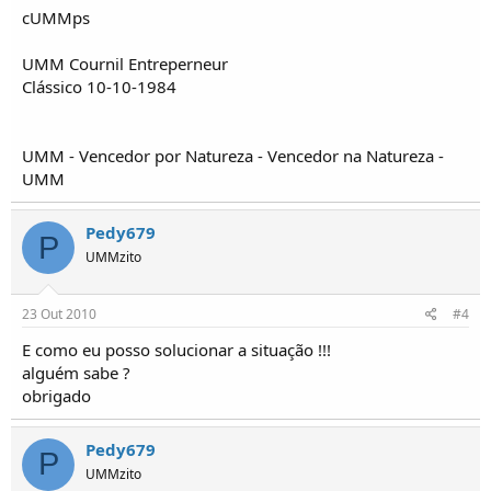
cUMMps
UMM Cournil Entreperneur
Clássico 10-10-1984
UMM - Vencedor por Natureza - Vencedor na Natureza -
UMM
Pedy679
P
UMMzito
23 Out 2010
#4
E como eu posso solucionar a situação !!!
alguém sabe ?
obrigado
Pedy679
P
UMMzito