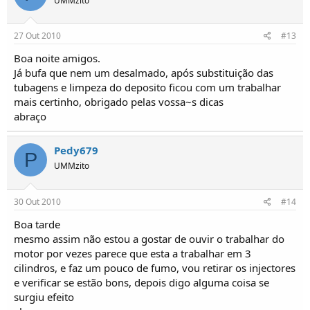
UMMzito
27 Out 2010
#13
Boa noite amigos.
Já bufa que nem um desalmado, após substituição das
tubagens e limpeza do deposito ficou com um trabalhar
mais certinho, obrigado pelas vossa~s dicas
abraço
Pedy679
P
UMMzito
30 Out 2010
#14
Boa tarde
mesmo assim não estou a gostar de ouvir o trabalhar do
motor por vezes parece que esta a trabalhar em 3
cilindros, e faz um pouco de fumo, vou retirar os injectores
e verificar se estão bons, depois digo alguma coisa se
surgiu efeito