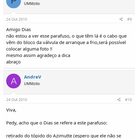
P
UMMzito
24 Out 2010
#9
Amigo Dias
não estou a ver esse parafuso, o que têm lá é o cabo que
vêm do bloco da válvula de arranque a frio,será possível
colocar alguma foto !!
mesmo assim agradeço a dica
abraço
AndreV
A
UMMzito
24 Out 2010
#10
Viva,
Pedy, acho que o Dias se refere a este parafuso:
retirado do tópido do Azimutte (espero que ele não se