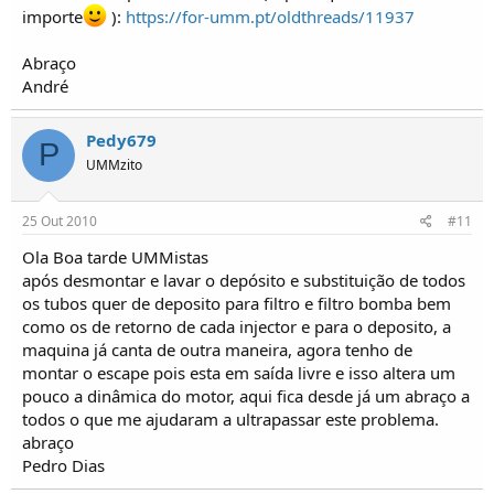
importe
):
https://for-umm.pt/oldthreads/11937
Abraço
André
Pedy679
P
UMMzito
25 Out 2010
#11
Ola Boa tarde UMMistas
após desmontar e lavar o depósito e substituição de todos
os tubos quer de deposito para filtro e filtro bomba bem
como os de retorno de cada injector e para o deposito, a
maquina já canta de outra maneira, agora tenho de
montar o escape pois esta em saída livre e isso altera um
pouco a dinâmica do motor, aqui fica desde já um abraço a
todos o que me ajudaram a ultrapassar este problema.
abraço
Pedro Dias