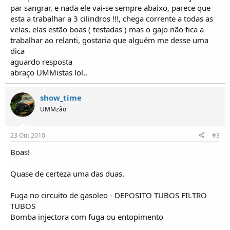
o
par sangrar, e nada ele vai-se sempre abaixo, parece que
s
esta a trabalhar a 3 cilindros !!!, chega corrente a todas as
velas, elas estão boas ( testadas ) mas o gajo não fica a
trabalhar ao relanti, gostaria que alguém me desse uma
dica
aguardo resposta
abraço UMMistas lol..
show_time
UMMzão
23 Out 2010
#3
Boas!
Quase de certeza uma das duas.
Fuga no circuito de gasoleo - DEPOSITO TUBOS FILTRO
TUBOS
Bomba injectora com fuga ou entopimento