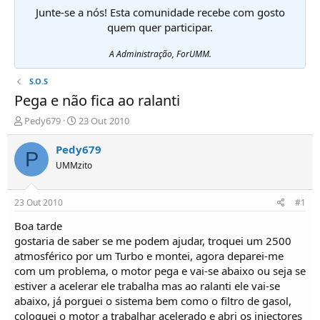
Junte-se a nós! Esta comunidade recebe com gosto
quem quer participar.
A Administração, ForUMM.
S.O.S
Pega e não fica ao ralanti
I
D
Pedy679
23 Out 2010
n
a
i
t
Pedy679
P
c
a
UMMzito
i
d
a
e
d
i
23 Out 2010
#1
o
n
r
í
Boa tarde
d
c
gostaria de saber se me podem ajudar, troquei um 2500
e
i
atmosférico por um Turbo e montei, agora deparei-me
T
o
com um problema, o motor pega e vai-se abaixo ou seja se
ó
estiver a acelerar ele trabalha mas ao ralanti ele vai-se
p
abaixo, já porguei o sistema bem como o filtro de gasol,
i
c
coloquei o motor a trabalhar acelerado e abri os injectores