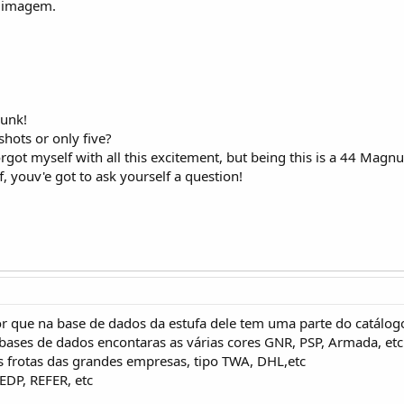
 imagem.
punk!
 shots or only five?
forgot myself with all this excitement, but being this is a 44 Ma
f, youv'e got to ask yourself a question!
r que na base de dados da estufa dele tem uma parte do catálogo 
ases de dados encontaras as várias cores GNR, PSP, Armada, etc
as frotas das grandes empresas, tipo TWA, DHL,etc
EDP, REFER, etc