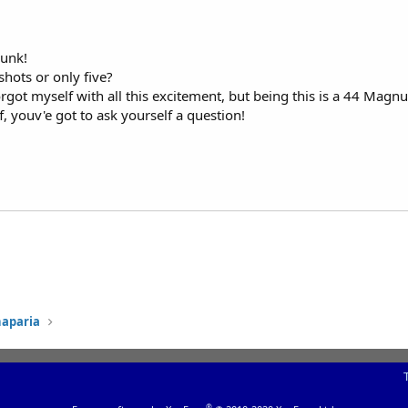
punk!
 shots or only five?
forgot myself with all this excitement, but being this is a 44 Ma
f, youv'e got to ask yourself a question!
haparia
®