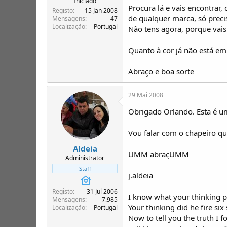
Iniciado
Procura lá e vais encontrar
Registo
15 Jan 2008
de qualquer marca, só precis
Mensagens
47
Localização
Portugal
Não tens agora, porque vais 
Quanto à cor já não está em
Abraço e boa sorte
29 Mai 2008
Obrigado Orlando. Esta é u
Vou falar com o chapeiro que
Aldeia
UMM abraçUMM
Administrator
Staff
j.aldeia
Registo
31 Jul 2006
I know what your thinking 
Mensagens
7.985
Your thinking did he fire six
Localização
Portugal
Now to tell you the truth I 