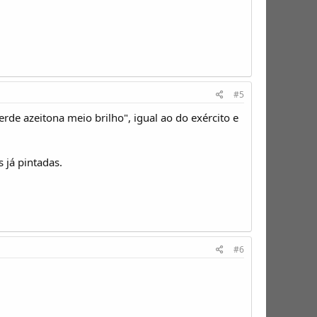
#5
erde azeitona meio brilho", igual ao do exército e
 já pintadas.
#6