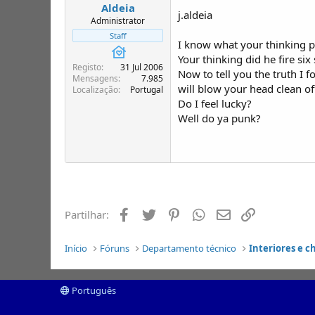
Aldeia
j.aldeia
Administrator
Staff
I know what your thinking 
Your thinking did he fire six
Registo
31 Jul 2006
Now to tell you the truth I 
Mensagens
7.985
will blow your head clean of
Localização
Portugal
Do I feel lucky?
Well do ya punk?
Facebook
Twitter
Pinterest
Whatsapp
Email
Ligação
Partilhar:
Início
Fóruns
Departamento técnico
Interiores e c
Português