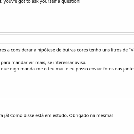
f, youv'e got to ask yourself a question!
eres a considerar a hipótese de óutras cores tenho uns litros de "V
ara mandar vir mais, se interessar avisa.
 que digo manda-me o teu mail e eu posso enviar fotos das jantes
ra já! Como disse está em estudo. Obrigado na mesma!