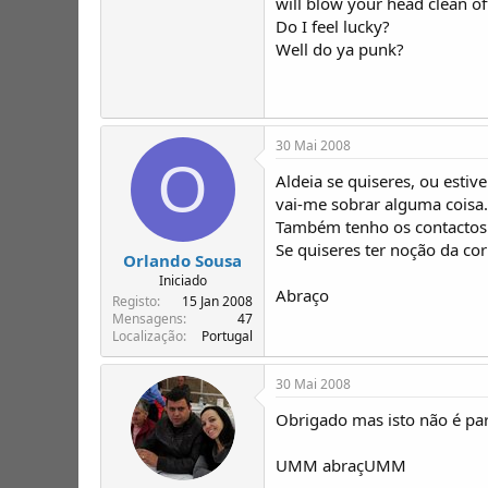
will blow your head clean of
Do I feel lucky?
Well do ya punk?
30 Mai 2008
O
Aldeia se quiseres, ou estiv
vai-me sobrar alguma coisa.
Também tenho os contactos p
Se quiseres ter noção da cor
Orlando Sousa
Iniciado
Abraço
Registo
15 Jan 2008
Mensagens
47
Localização
Portugal
30 Mai 2008
Obrigado mas isto não é pa
UMM abraçUMM