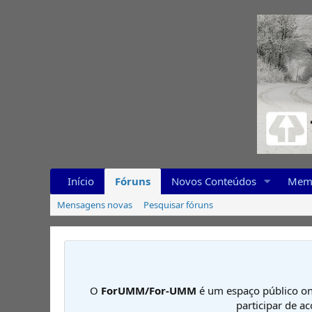
Início
Fóruns
Novos Conteúdos
Mem
Mensagens novas
Pesquisar fóruns
O
ForUMM/For-UMM
é um espaço público on
participar de a