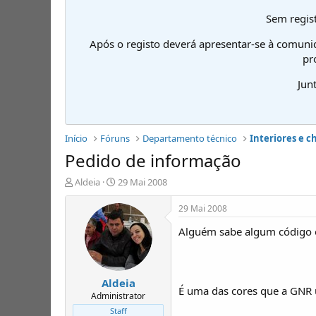
Sem regist
Após o registo deverá apresentar-se à comuni
pr
Jun
Início
Fóruns
Departamento técnico
Interiores e c
Pedido de informação
I
D
Aldeia
29 Mai 2008
n
a
i
t
29 Mai 2008
c
a
Alguém sabe algum código 
i
d
a
e
d
i
o
n
Aldeia
r
í
É uma das cores que a GNR u
d
c
Administrator
e
i
Staff