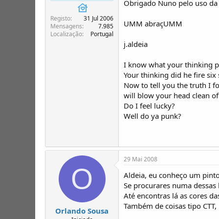
Obrigado Nuno pelo uso da
T
o
ó
Registo
31 Jul 2006
p
UMM abraçUMM
Mensagens
7.985
i
Localização
Portugal
c
j.aldeia
o
s
I know what your thinking 
Your thinking did he fire six
Now to tell you the truth I 
will blow your head clean of
Do I feel lucky?
Well do ya punk?
29 Mai 2008
O
Aldeia, eu conheço um pinto
Se procurares numa dessas b
Até encontras lá as cores d
Também de coisas tipo CTT, 
Orlando Sousa