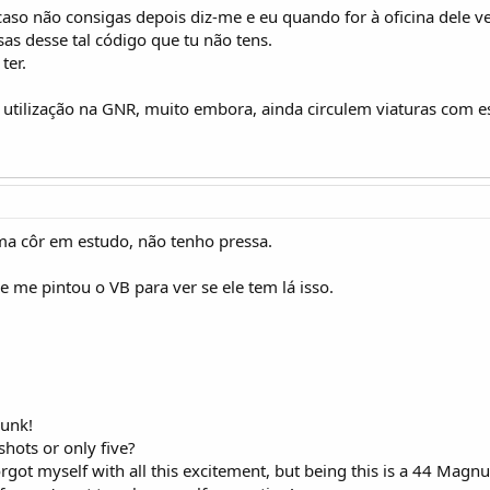
, caso não consigas depois diz-me e eu quando for à oficina dele 
as desse tal código que tu não tens.
ter.
 utilização na GNR, muito embora, ainda circulem viaturas com es
ma côr em estudo, não tenho pressa.
 me pintou o VB para ver se ele tem lá isso.
punk!
 shots or only five?
forgot myself with all this excitement, but being this is a 44 Ma