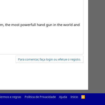
gnum, the most powerfull hand gun in the world and
Para comentar, faça login ou efetue o registo.
Termos e regras
Política de Privacidade
Ajuda
Início
R
S
S