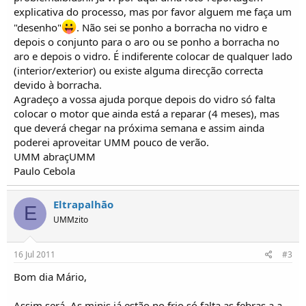
o
explicativa do processo, mas por favor alguem me faça um
s
"desenho"
. Não sei se ponho a borracha no vidro e
depois o conjunto para o aro ou se ponho a borracha no
aro e depois o vidro. É indiferente colocar de qualquer lado
(interior/exterior) ou existe alguma direcção correcta
devido à borracha.
Agradeço a vossa ajuda porque depois do vidro só falta
colocar o motor que ainda está a reparar (4 meses), mas
que deverá chegar na próxima semana e assim ainda
poderei aproveitar UMM pouco de verão.
UMM abraçUMM
Paulo Cebola
Eltrapalhão
E
UMMzito
16 Jul 2011
#3
Bom dia Mário,
Assim será. As minis já estão no frio só falta as febras a a