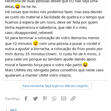
necessita de duas pessoas desde que EU não seja uma
delas,
he he he.
Há coisas que todos nós podemos fazer, mas esta devido
ao custo do material a facilidade de quebra e o tempo que
ficamos à espera de um novo, deve ser feita por quem
tenha experiencia e sabedoria, que não é o meu
caso.:disappointed_relieved:
Só para terminar a colocação do vidro demorou menos
que 10 minutos
com uma pessoa a puxar o cordel e
outra a ajustar a borracha, a colocação do frizo posto por
mim durou 35 minutos:clown:. O custo foi de 6 minis, 2
para cada um porque eu tambem ajudei dando apoio
moral e fazendo força para o vidro não partir.
Mais UMMa vez obrigado pelos conselhos que neste caso
ajudaram a manter UMM vidro intacto.
Para comentar, faça login ou efetue o registo.
Facebook
Twitter
Pinterest
Whatsapp
Email
Ligação
Partilhar:
S.O.S