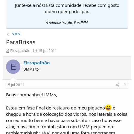
Junte-se a nós! Esta comunidade recebe com gosto
quem quer participar.
A Administração, ForUMM.
S.O.S
ParaBrisas
I
D
Eltrapalhão
15 Jul 2011
n
a
i
t
Eltrapalhão
E
c
a
UMMzito
i
d
a
e
d
i
15 Jul 2011
#1
o
n
r
í
Boas companheirUMMs,
d
c
e
i
Estou em fase final de restauro do meu piqueno
e
T
o
chegou a hora de colocação dos vidros, nos laterais a coisa
ó
correu muito bem e havia para substituir caso houvesse
p
i
azar, mas com o frontal estou com UMM pequenino
c
problema:blush:. Já vi por aqui uma foto-reportagem