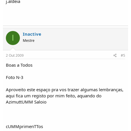
j.aldeia
Inactive
I
Mestre
2 Out 2009
#5
Boas a Todos
Foto N-3
Aproveito este espaço pra vos trazer algumas lembranças,
aqui fica um registo por mim feito, aquando do
AzimuttUMM Saloio
cUMMprimenTTos