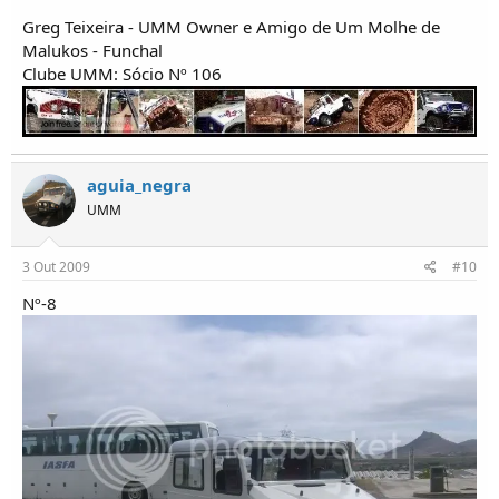
Greg Teixeira - UMM Owner e Amigo de Um Molhe de
Malukos - Funchal
Clube UMM: Sócio Nº 106
aguia_negra
UMM
3 Out 2009
#10
Nº-8