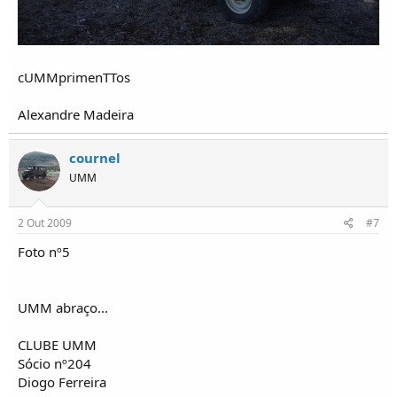
cUMMprimenTTos
Alexandre Madeira
cournel
UMM
2 Out 2009
#7
Foto nº5
UMM abraço...
CLUBE UMM
Sócio nº204
Diogo Ferreira