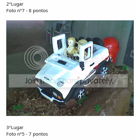
o
2ºLugar
s
Foto nº7 - 8 pontos
3ºLugar
Foto nº5 - 7 pontos