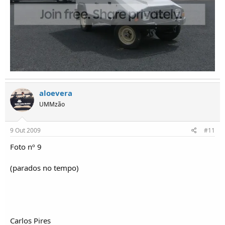
aloevera
UMMzão
9 Out 2009
#11
Foto nº 9
(parados no tempo)
Carlos Pires