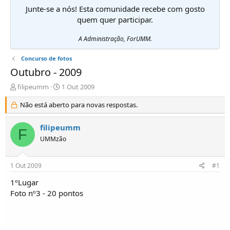
Junte-se a nós! Esta comunidade recebe com gosto
quem quer participar.
A Administração, ForUMM.
Concurso de fotos
Outubro - 2009
I
D
filipeumm
1 Out 2009
n
a
i
Não está aberto para novas respostas.
t
c
a
i
d
filipeumm
F
a
e
UMMzão
d
i
o
n
r
í
1 Out 2009
#1
d
c
e
i
1ºLugar
T
o
Foto nº3 - 20 pontos
ó
p
i
c