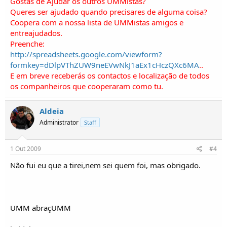
Gostas de Ajudar os outros UMMistas?
Queres ser ajudado quando precisares de alguma coisa?
Coopera com a nossa lista de UMMistas amigos e
entreajudados.
Preenche:
http://spreadsheets.google.com/viewform?
formkey=dDlpVThZUW9neEVwNkJ1aEx1cHczQXc6MA
..
E em breve receberás os contactos e localização de todos
os companheiros que cooperaram como tu.
Aldeia
Administrator
Staff
1 Out 2009
#4
Não fui eu que a tirei,nem sei quem foi, mas obrigado.
UMM abraçUMM