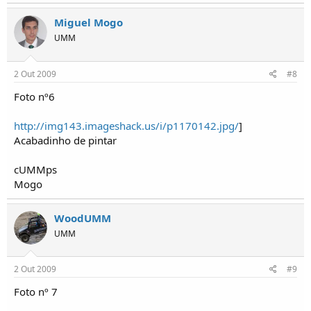
Miguel Mogo
UMM
2 Out 2009
#8
Foto nº6
http://img143.imageshack.us/i/p1170142.jpg/
]
Acabadinho de pintar
cUMMps
Mogo
WoodUMM
UMM
2 Out 2009
#9
Foto nº 7