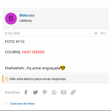
BMorais
B
UMMzito
9 Out 2009
#12
FOTO Nº10
COURNIL
HEAT SEEKER
Eheheeheh...Pq achei engraçada
Não está aberto para novas respostas.
Facebook
Twitter
Pinterest
Whatsapp
Email
Ligação
Partilhar:
Concurso de fotos