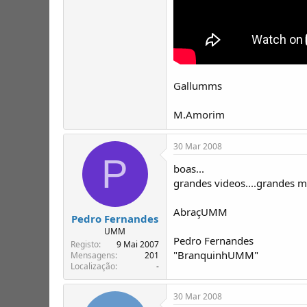
Gallumms
M.Amorim
30 Mar 2008
P
boas...
grandes videos....grandes 
AbraçUMM
Pedro Fernandes
UMM
Pedro Fernandes
Registo
9 Mai 2007
"BranquinhUMM"
Mensagens
201
Localização
-
30 Mar 2008