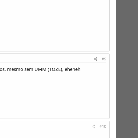
#9
nidos, mesmo sem UMM (TOZE), eheheh
#10