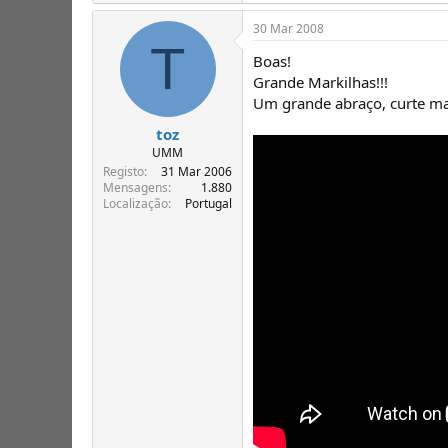
30 Mar 2008
T
Boas!
Grande Markilhas!!!
Um grande abraço, curte mai
toz
UMM
Registo
31 Mar 2006
Mensagens
1.880
Localização
Portugal