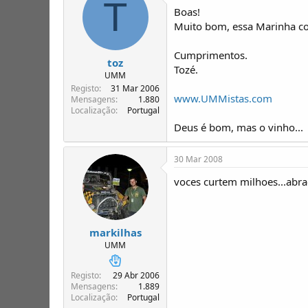
T
Boas!
Muito bom, essa Marinha co
Cumprimentos.
toz
Tozé.
UMM
Registo
31 Mar 2006
www.UMMistas.com
Mensagens
1.880
Localização
Portugal
Deus é bom, mas o vinho...
30 Mar 2008
voces curtem milhoes...abr
markilhas
UMM
Registo
29 Abr 2006
Mensagens
1.889
Localização
Portugal