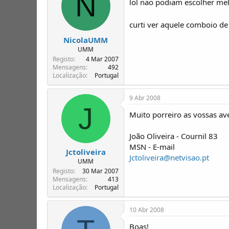
N
lol nao podiam escolher mel
curti ver aquele comboio 
NicolaUMM
UMM
Registo
4 Mar 2007
Mensagens
492
Localização
Portugal
9 Abr 2008
J
Muito porreiro as vossas 
João Oliveira - Cournil 83
MSN - E-mail
Jctoliveira
Jctoliveira@netvisao.pt
UMM
Registo
30 Mar 2007
Mensagens
413
Localização
Portugal
10 Abr 2008
Boas!