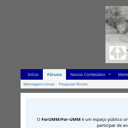
Início
Fóruns
Novos Conteúdos
Mem
Mensagens novas
Pesquisar fóruns
O
ForUMM/For-UMM
é um espaço público on
participar de a