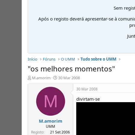
Sem regist
Após o registo deverá apresentar-se à comuni
pr
Jun
Início
Fóruns
O UMM
Tudo sobre o UMM
"os melhores momentos"
I
D
M.amorim
30 Mar 2008
n
a
i
t
30 Mar 2008
c
a
M
divirtam-se
i
d
a
e
d
i
o
n
M.amorim
r
í
d
c
UMM
e
i
Registo
21 Set 2006