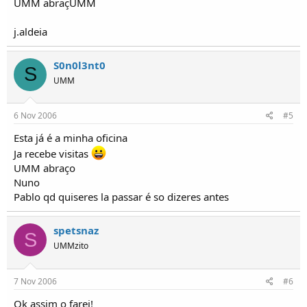
UMM abraçUMM
j.aldeia
S0n0l3nt0
S
UMM
6 Nov 2006
#5
Esta já é a minha oficina
Ja recebe visitas
UMM abraço
Nuno
Pablo qd quiseres la passar é so dizeres antes
spetsnaz
S
UMMzito
7 Nov 2006
#6
Ok assim o farei!