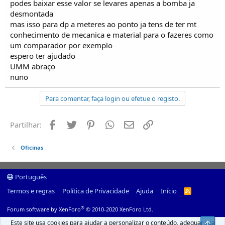
podes baixar esse valor se levares apenas a bomba ja
desmontada
mas isso para dp a meteres ao ponto ja tens de ter mt
conhecimento de mecanica e material para o fazeres como
um comparador por exemplo
espero ter ajudado
UMM abraço
nuno
Para comentar, faça login ou efetue o registo.
Facebook
Twitter
Pinterest
Whatsapp
Email
Ligação
Partilhar:
Oficinas
Português
Termos e regras
Política de Privacidade
Ajuda
Início
R
S
S
®
Forum software by XenForo
© 2010-2020 XenForo Ltd.
Este site usa cookies para ajudar a personalizar o conteúdo, adequar sua
Top