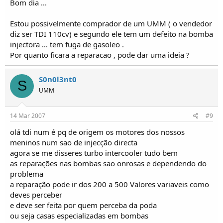
Bom dia ...
Estou possivelmente comprador de um UMM ( o vendedor
diz ser TDI 110cv) e segundo ele tem um defeito na bomba
injectora ... tem fuga de gasoleo .
Por quanto ficara a reparacao , pode dar uma ideia ?
S0n0l3nt0
S
UMM
14 Mar 2007
#9
olá tdi num é pq de origem os motores dos nossos
meninos num sao de injecção directa
agora se me disseres turbo intercooler tudo bem
as reparações nas bombas sao onrosas e dependendo do
problema
a reparação pode ir dos 200 a 500 Valores variaveis como
deves perceber
e deve ser feita por quem perceba da poda
ou seja casas especializadas em bombas