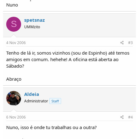
o
Nuno
s
spetsnaz
S
UMMzito
4 Nov 2006
#3
Tenho de lá ir, somos vizinhos (sou de Espinho) até temos
amigos em comum. hehehe! A oficina está aberta ao
Sábado?
Abraço
Aldeia
Administrator
Staff
6 Nov 2006
#4
Nuno, isso é onde tu trabalhas ou a outra?