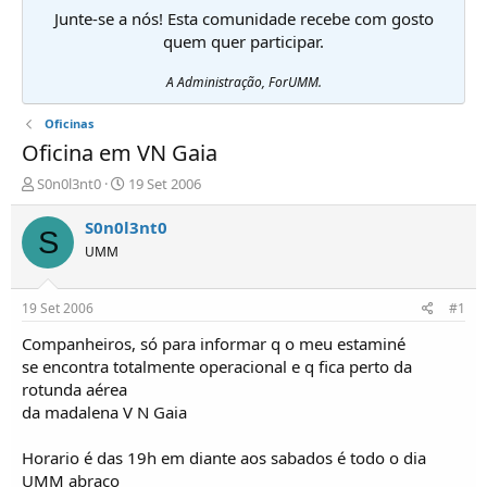
Junte-se a nós! Esta comunidade recebe com gosto
quem quer participar.
A Administração, ForUMM.
Oficinas
Oficina em VN Gaia
I
D
S0n0l3nt0
19 Set 2006
n
a
i
t
S0n0l3nt0
S
c
a
UMM
i
d
a
e
d
i
19 Set 2006
#1
o
n
r
í
Companheiros, só para informar q o meu estaminé
d
c
se encontra totalmente operacional e q fica perto da
e
i
rotunda aérea
T
o
da madalena V N Gaia
ó
p
Horario é das 19h em diante aos sabados é todo o dia
i
c
UMM abraço