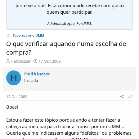
Junte-se a nós! Esta comunidade recebe com gosto
quem quer participar.
A Administração, ForUMM.
Tudo sobre o UMM
O que verificar aquando numa escolha de
compra?
I
D
Hellblazzer
17 Out 2009
n
a
i
t
Hellblazzer
H
c
a
Iniciado
i
d
a
e
d
i
17 Out 2009
#1
o
n
r
í
Boas!
d
c
e
i
Estou a fazer este tópico porque ando a tentar fazer a
T
o
cabeça ao meu pai para trocar a Transit por um UMM...
ó
Queria que me indicassem alguns "defeitos" ou problemas
p