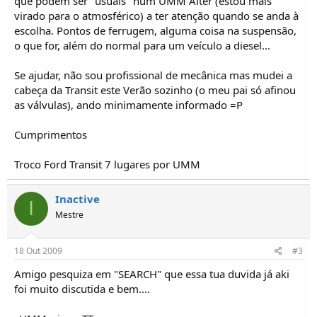
que podem ser "usuais" num UMM Alter (estou mais
i
c
virado para o atmosférico) a ter atenção quando se anda à
o
escolha. Pontos de ferrugem, alguma coisa na suspensão,
s
o que for, além do normal para um veículo a diesel...
Se ajudar, não sou profissional de mecânica mas mudei a
cabeça da Transit este Verão sozinho (o meu pai só afinou
as válvulas), ando minimamente informado =P
Cumprimentos
Troco Ford Transit 7 lugares por UMM
Inactive
I
Mestre
18 Out 2009
#3
Amigo pesquiza em "SEARCH" que essa tua duvida já aki
foi muito discutida e bem....