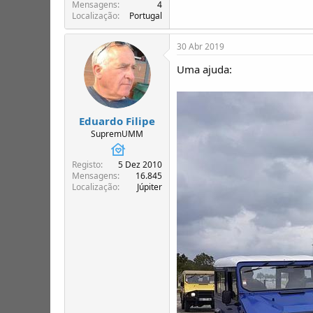
T
o
Mensagens
4
Localização
Portugal
ó
p
i
30 Abr 2019
c
o
Uma ajuda:
s
Eduardo Filipe
SupremUMM
Registo
5 Dez 2010
Mensagens
16.845
Localização
Júpiter