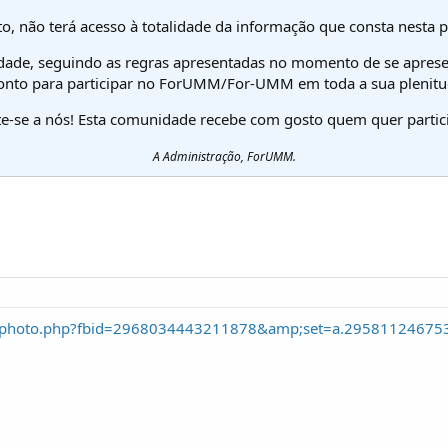
o, não terá acesso à totalidade da informação que consta nesta 
dade, seguindo as regras apresentadas no momento de se aprese
onto para participar no ForUMM/For-UMM em toda a sua plenitu
te-se a nós! Esta comunidade recebe com gosto quem quer partici
A Administração, ForUMM.
m/photo.php?fbid=2968034443211878&amp;set=a.29581124675