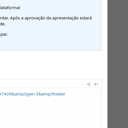
plataforma!
ntar. Após a aprovação da apresentação estará
de.
par.
#1
37409&amp;type=3&amp;theater