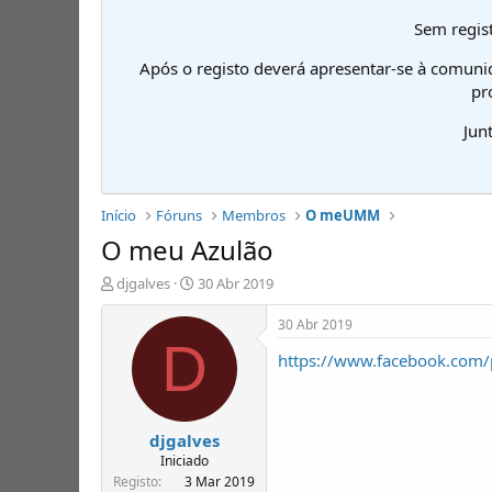
Sem regist
Após o registo deverá apresentar-se à comuni
pr
Jun
Início
Fóruns
Membros
O meUMM
O meu Azulão
I
D
djgalves
30 Abr 2019
n
a
i
t
30 Abr 2019
c
a
D
https://www.facebook.co
i
d
a
e
d
i
o
n
djgalves
r
í
d
c
Iniciado
e
i
Registo
3 Mar 2019