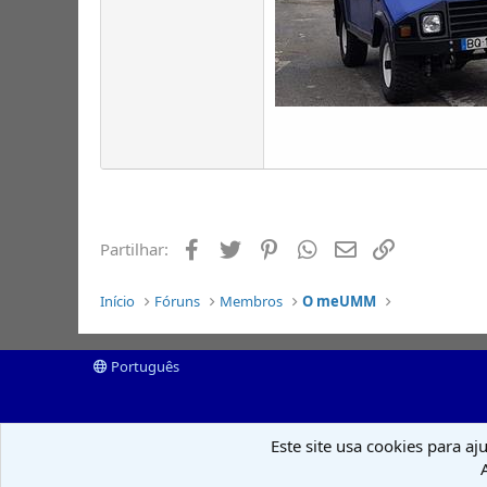
Facebook
Twitter
Pinterest
Whatsapp
Email
Ligação
Partilhar:
Início
Fóruns
Membros
O meUMM
Português
Este site usa cookies para aj