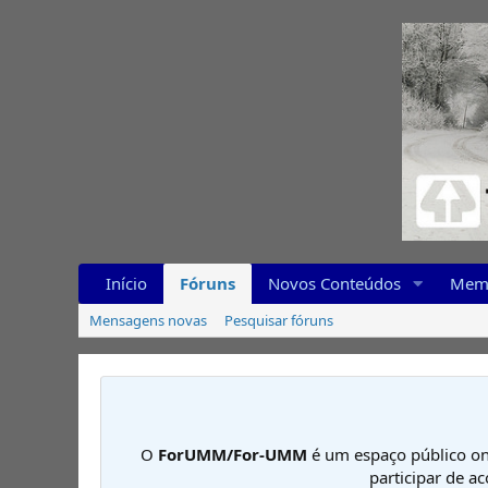
Início
Fóruns
Novos Conteúdos
Mem
Mensagens novas
Pesquisar fóruns
O
ForUMM/For-UMM
é um espaço público on
participar de a