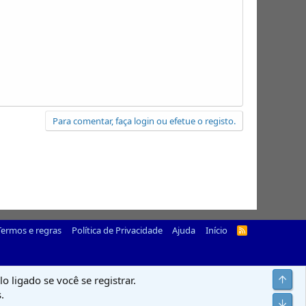
Para comentar, faça login ou efetue o registo.
Termos e regras
Política de Privacidade
Ajuda
Início
R
S
S
Top
o ligado se você se registrar.
.
Infer