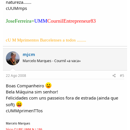
natureza.......
cUUMmps
JoseFerreira=
UMM
CournilEntrepreneur83
cU M Mprimentos Barcelenses a todos ........
mjcm
Marcelo Marques - Cournil «a vaca»
22 Ago 2008
#5
Boas Companheiro
Bela Máquina sim senhor!
Felicidades com uns passeios fora de estrada (ainda que
soft)
cUMMprimenTTos
Marcelo Marques
Sócio CLUBE UMM N.º 186