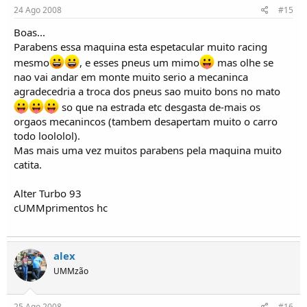
24 Ago 2008
#15
Boas...
Parabens essa maquina esta espetacular muito racing
mesmo
, e esses pneus um mimo
mas olhe se
nao vai andar em monte muito serio a mecaninca
agradecedria a troca dos pneus sao muito bons no mato
so que na estrada etc desgasta de-mais os
orgaos mecanincos (tambem desapertam muito o carro
todo loololol).
Mas mais uma vez muitos parabens pela maquina muito
catita.
Alter Turbo 93
cUMMprimentos hc
alex
UMMzão
25 Ago 2008
#16