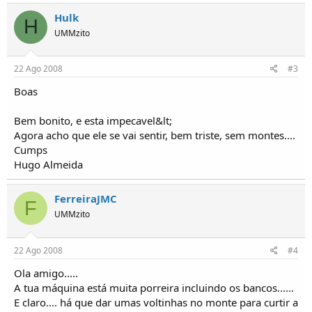
Hulk
H
UMMzito
22 Ago 2008
#3
Boas
Bem bonito, e esta impecavel&lt;
Agora acho que ele se vai sentir, bem triste, sem montes....
Cumps
Hugo Almeida
FerreiraJMC
F
UMMzito
22 Ago 2008
#4
Ola amigo.....
A tua máquina está muita porreira incluindo os bancos......
E claro.... há que dar umas voltinhas no monte para curtir a