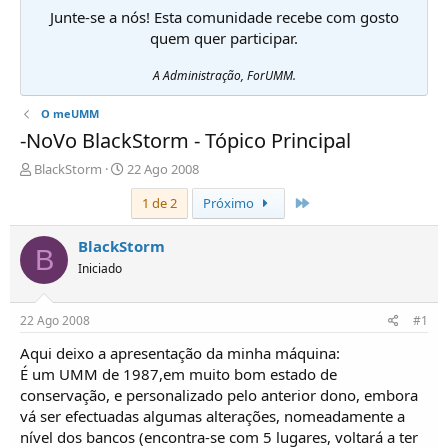
Junte-se a nós! Esta comunidade recebe com gosto
quem quer participar.
A Administração, ForUMM.
O meUMM
-NoVo BlackStorm - Tópico Principal
I
D
BlackStorm
22 Ago 2008
n
a
Último
1 de 2
Próximo
i
t
c
a
i
d
BlackStorm
B
a
e
Iniciado
d
i
o
n
r
í
22 Ago 2008
#1
d
c
e
i
Aqui deixo a apresentação da minha máquina:
T
o
É um UMM de 1987,em muito bom estado de
ó
conservação, e personalizado pelo anterior dono, embora
p
vá ser efectuadas algumas alterações, nomeadamente a
i
nível dos bancos (encontra-se com 5 lugares, voltará a ter
c