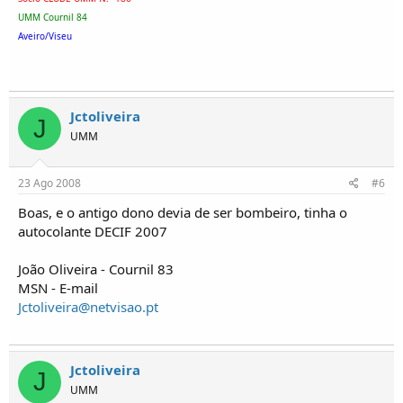
UMM Cournil 84
Aveiro/Viseu
Jctoliveira
J
UMM
23 Ago 2008
#6
Boas, e o antigo dono devia de ser bombeiro, tinha o
autocolante DECIF 2007
João Oliveira - Cournil 83
MSN - E-mail
Jctoliveira@netvisao.pt
Jctoliveira
J
UMM