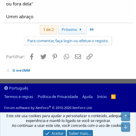
ou fora dela"
Umm abraço
Último
1 de 2
Próximo
Para comentar, faça login ou efetue o registo.
Facebook
Twitter
Pinterest
Whatsapp
Email
Ligação
Partilhar:
O meUMM
Português
Termos e regras
Política de Privacidade
Ajuda
Início
R
S
S
®
Forum software by XenForo
© 2010-2020 XenForo Ltd.
Este site usa cookies para ajudar a personalizar o conteúdo, adequar sua
Top
experiência e mantê-lo ligado se você se registrar.
Ao continuar a usar este site, você concorda com o uso de cookies.
Infer
Aceitar
Saber mais...