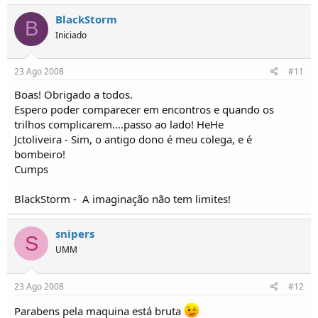
BlackStorm
B
Iniciado
23 Ago 2008
#11
Boas! Obrigado a todos.
Espero poder comparecer em encontros e quando os
trilhos complicarem....passo ao lado! HeHe
Jctoliveira - Sim, o antigo dono é meu colega, e é
bombeiro!
Cumps
BlackStorm -
A imaginação não tem limites!
snipers
S
UMM
23 Ago 2008
#12
Parabens pela maquina está bruta