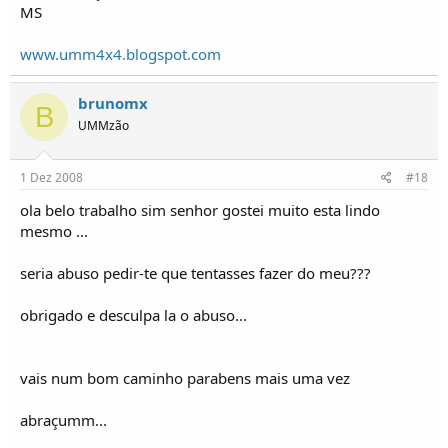
MS
www.umm4x4.blogspot.com
brunomx
B
UMMzão
1 Dez 2008
#18
ola belo trabalho sim senhor gostei muito esta lindo
mesmo ...
seria abuso pedir-te que tentasses fazer do meu???
obrigado e desculpa la o abuso...
vais num bom caminho parabens mais uma vez
abraçumm...