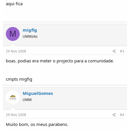
o
aqui fica
s
migfig
M
UMMzito
29 Nov 2008
#3
boas. podias era meter o projecto para a comunidade.
cmpts migfig
MiguelGomes
UMM
29 Nov 2008
#4
Muito bom, os meus parabens.