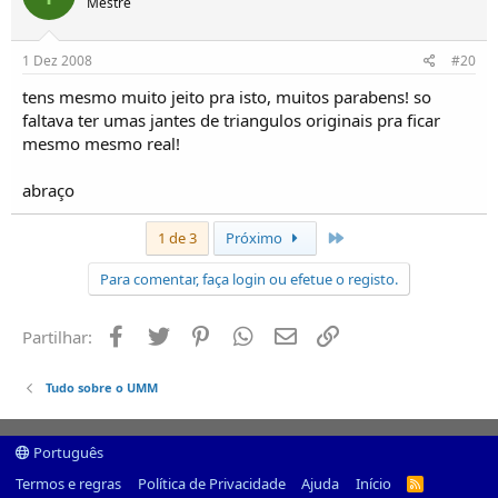
Mestre
1 Dez 2008
#20
tens mesmo muito jeito pra isto, muitos parabens! so
faltava ter umas jantes de triangulos originais pra ficar
mesmo mesmo real!
abraço
Último
1 de 3
Próximo
Para comentar, faça login ou efetue o registo.
Facebook
Twitter
Pinterest
Whatsapp
Email
Ligação
Partilhar:
Tudo sobre o UMM
Português
Termos e regras
Política de Privacidade
Ajuda
Início
R