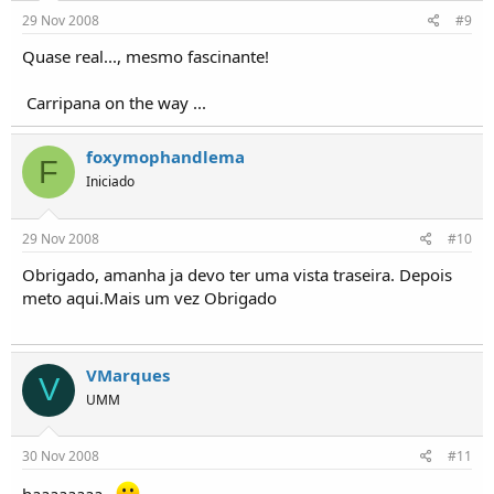
29 Nov 2008
#9
Quase real..., mesmo fascinante!
Carripana on the way ...
foxymophandlema
F
Iniciado
29 Nov 2008
#10
Obrigado, amanha ja devo ter uma vista traseira. Depois
meto aqui.Mais um vez Obrigado
VMarques
V
UMM
30 Nov 2008
#11