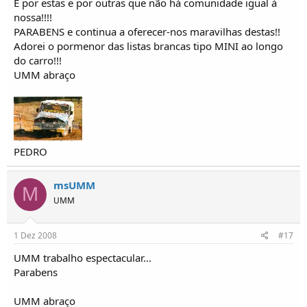
É por estas e por outras que não há comunidade igual à
nossa!!!!
PARABENS e continua a oferecer-nos maravilhas destas!!
Adorei o pormenor das listas brancas tipo MINI ao longo
do carro!!!
UMM abraço
PEDRO
msUMM
M
UMM
1 Dez 2008
#17
UMM trabalho espectacular...
Parabens
UMM abraço