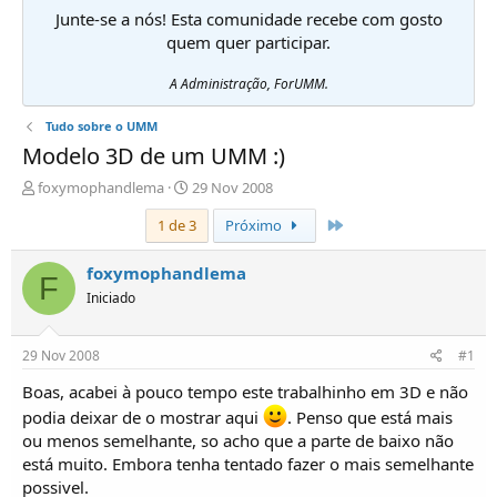
Junte-se a nós! Esta comunidade recebe com gosto
quem quer participar.
A Administração, ForUMM.
Tudo sobre o UMM
Modelo 3D de um UMM :)
I
D
foxymophandlema
29 Nov 2008
n
a
Último
1 de 3
Próximo
i
t
c
a
i
d
foxymophandlema
F
a
e
Iniciado
d
i
o
n
r
í
29 Nov 2008
#1
d
c
e
i
Boas, acabei à pouco tempo este trabalhinho em 3D e não
T
o
podia deixar de o mostrar aqui
. Penso que está mais
ó
ou menos semelhante, so acho que a parte de baixo não
p
está muito. Embora tenha tentado fazer o mais semelhante
i
possivel.
c