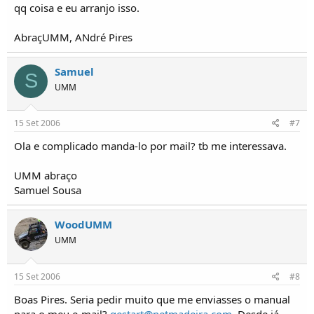
qq coisa e eu arranjo isso.
AbraçUMM, ANdré Pires
Samuel
S
UMM
15 Set 2006
#7
Ola e complicado manda-lo por mail? tb me interessava.
UMM abraço
Samuel Sousa
WoodUMM
UMM
15 Set 2006
#8
Boas Pires. Seria pedir muito que me enviasses o manual
para o meu e-mail?
gestart@netmadeira.com
.
Desde já