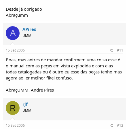
Desde já obrigado
Abraçumm
APires
A
UMM
15 Set 2006
#11
Boas, mas antres de mandar confirmem uma coisa esse é
o manual com as peças em vista explodida e com elas
todas catalogadas ou é outro eu esse das peças tenho mas
agora ao ler melhor fikei confuso.
AbraçUMM, André Pires
rjf
R
UMM
15 Set 2006
#12