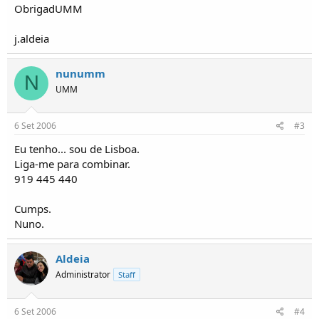
o
ObrigadUMM
s
j.aldeia
nunumm
N
UMM
6 Set 2006
#3
Eu tenho... sou de Lisboa.
Liga-me para combinar.
919 445 440
Cumps.
Nuno.
Aldeia
Administrator
Staff
6 Set 2006
#4