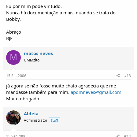
Eu por mim pode vir tudo.
Nunca há documentação a mais, quando se trata do
Bobby.
Abraço
RJF
matos neves
M
UMMzito
15 Set 2006
#13
já agora se não fosse muito chato agradecia que me
mandasse também para mim.
apdmneves@gmail.com
Muito obrigado
Aldeia
Administrator
Staff
15 Set 2006
#14