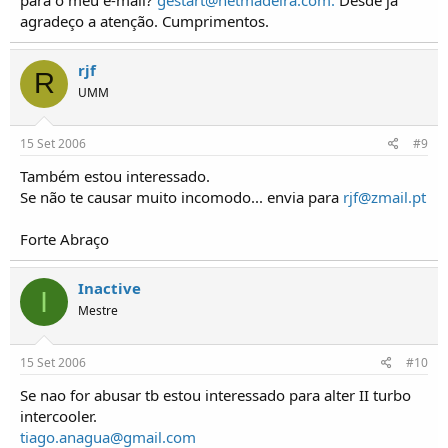
agradeço a atenção. Cumprimentos.
rjf
R
UMM
15 Set 2006
#9
Também estou interessado.
Se não te causar muito incomodo... envia para
rjf@zmail.pt
Forte Abraço
Inactive
I
Mestre
15 Set 2006
#10
Se nao for abusar tb estou interessado para alter II turbo
intercooler.
tiago.anagua@gmail.com