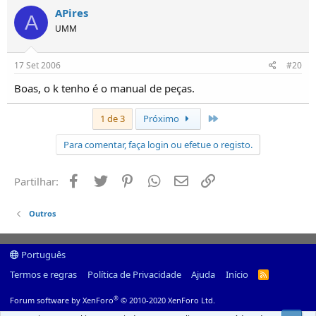
APires
A
UMM
17 Set 2006
#20
Boas, o k tenho é o manual de peças.
Último
1 de 3
Próximo
Para comentar, faça login ou efetue o registo.
Facebook
Twitter
Pinterest
Whatsapp
Email
Ligação
Partilhar:
Outros
Português
Termos e regras
Política de Privacidade
Ajuda
Início
R
S
S
®
Forum software by XenForo
© 2010-2020 XenForo Ltd.