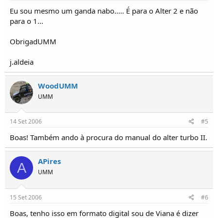
Eu sou mesmo um ganda nabo..... É para o Alter 2 e não
para o 1...
ObrigadUMM
j.aldeia
WoodUMM
UMM
14 Set 2006
#5
Boas! Também ando à procura do manual do alter turbo II.
APires
A
UMM
15 Set 2006
#6
Boas, tenho isso em formato digital sou de Viana é dizer