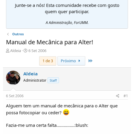
Junte-se a nós! Esta comunidade recebe com gosto
quem quer participar.
A Administração, ForUMM.
Outros
Manual de Mecânica para Alter!
I
D
Aldeia
6 Set 2006
n
a
Último
1 de 3
Próximo
i
t
c
a
i
d
Aldeia
a
e
Administrator
Staff
d
i
o
n
r
í
6 Set 2006
#1
d
c
e
i
Alguem tem um manual de mecânica para o Alter que
T
o
possa fotocopiar ou ceder?
ó
p
Fazia-me uma certa falta...............:blush:
i
c