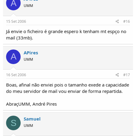
A
UMM
15 Set 2006
#16
Já envie o ficheiro é grande espero k tenham mt espço no
mail (33mb).
APires
A
UMM
16 Set 2006
#17
Boas, afinal não enviei pois o tamanho exede a capacidade
do meu servidor de mail vou enviar de forma repartida.
AbraçUMM, André Pires
Samuel
S
UMM