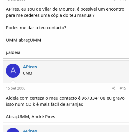
APires, eu sou de Vilar de Mouros, é possivel um encontro
para me cederes uma cópia do teu manual?
Podes-me dar o teu contacto?
UMM abraçUMM
j.aldeia
APires
A
UMM
15 Set 2006
#15
Aldeia com certeza o meu contacto é 967334108 eu gravo
isso num CD k é mais facil de arranjar.
AbraçUMM, André Pires
APires