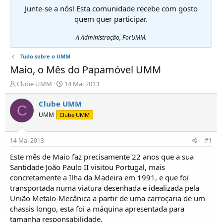
Junte-se a nós! Esta comunidade recebe com gosto
quem quer participar.
A Administração, ForUMM.
Tudo sobre o UMM
Maio, o Mês do Papamóvel UMM
I
D
Clube UMM
14 Mai 2013
n
a
i
t
Clube UMM
C
c
a
UMM
Clube UMM
i
d
a
e
d
i
14 Mai 2013
#1
o
n
r
í
Este mês de Maio faz precisamente 22 anos que a sua
d
c
Santidade João Paulo II visitou Portugal, mais
e
i
concretamente a Ilha da Madeira em 1991, e que foi
T
o
transportada numa viatura desenhada e idealizada pela
ó
União Metalo-Mecânica a partir de uma carroçaria de um
p
chassis longo, esta foi a máquina apresentada para
i
c
tamanha responsabilidade.