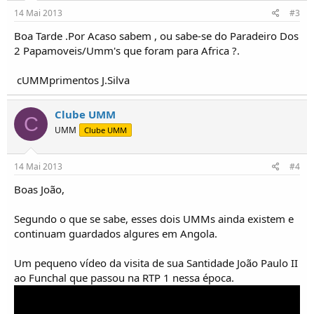
14 Mai 2013
#3
Boa Tarde .Por Acaso sabem , ou sabe-se do Paradeiro Dos
2 Papamoveis/Umm's que foram para Africa ?.
cUMMprimentos J.Silva
Clube UMM
C
UMM
Clube UMM
14 Mai 2013
#4
Boas João,
Segundo o que se sabe, esses dois UMMs ainda existem e
continuam guardados algures em Angola.
Um pequeno vídeo da visita de sua Santidade João Paulo II
ao Funchal que passou na RTP 1 nessa época.