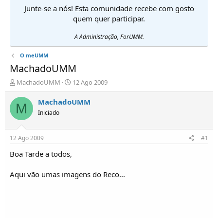
Junte-se a nós! Esta comunidade recebe com gosto
quem quer participar.
A Administração, ForUMM.
O meUMM
MachadoUMM
I
D
MachadoUMM
12 Ago 2009
n
a
i
t
MachadoUMM
M
c
a
Iniciado
i
d
a
e
d
i
12 Ago 2009
#1
o
n
r
í
Boa Tarde a todos,
d
c
e
i
Aqui vão umas imagens do Reco...
T
o
ó
p
i
c