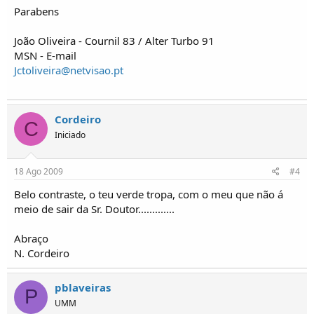
Parabens
João Oliveira - Cournil 83 / Alter Turbo 91
MSN - E-mail
Jctoliveira@netvisao.pt
Cordeiro
C
Iniciado
18 Ago 2009
#4
Belo contraste, o teu verde tropa, com o meu que não á
meio de sair da Sr. Doutor.............
Abraço
N. Cordeiro
pblaveiras
P
UMM