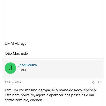
o
s
UMM Abraço
João Machado
Jctoliveira
J
UMM
12 Ago 2009
#3
Tem um cor mesmo a tropa, ai o nome de Reco, eheheh
Este bem porreiro, agora é aparecer nos passeios e dar
cartas com ele, eheheh