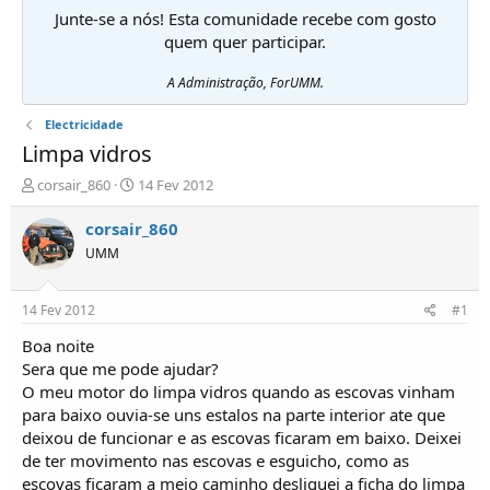
Junte-se a nós! Esta comunidade recebe com gosto
quem quer participar.
A Administração, ForUMM.
Electricidade
Limpa vidros
I
D
corsair_860
14 Fev 2012
n
a
i
t
corsair_860
c
a
UMM
i
d
a
e
d
i
14 Fev 2012
#1
o
n
r
í
Boa noite
d
c
Sera que me pode ajudar?
e
i
O meu motor do limpa vidros quando as escovas vinham
T
o
para baixo ouvia-se uns estalos na parte interior ate que
ó
deixou de funcionar e as escovas ficaram em baixo. Deixei
p
de ter movimento nas escovas e esguicho, como as
i
c
escovas ficaram a meio caminho desliguei a ficha do limpa