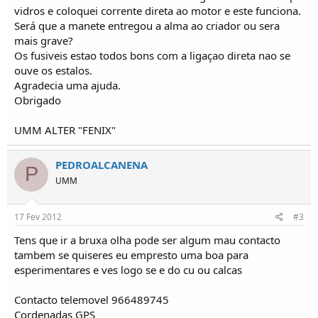
o
vidros e coloquei corrente direta ao motor e este funciona.
s
Será que a manete entregou a alma ao criador ou sera
mais grave?
Os fusiveis estao todos bons com a ligaçao direta nao se
ouve os estalos.
Agradecia uma ajuda.
Obrigado
UMM ALTER "FENIX"
PEDROALCANENA
P
UMM
17 Fev 2012
#3
Tens que ir a bruxa olha pode ser algum mau contacto
tambem se quiseres eu empresto uma boa para
esperimentares e ves logo se e do cu ou calcas
Contacto telemovel 966489745
Cordenadas GPS