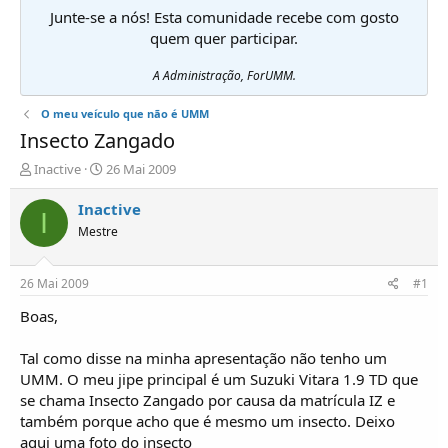
Junte-se a nós! Esta comunidade recebe com gosto
quem quer participar.
A Administração, ForUMM.
O meu veículo que não é UMM
Insecto Zangado
I
D
Inactive
26 Mai 2009
n
a
i
t
Inactive
I
c
a
Mestre
i
d
a
e
d
i
26 Mai 2009
#1
o
n
r
í
Boas,
d
c
e
i
Tal como disse na minha apresentação não tenho um
T
o
UMM. O meu jipe principal é um Suzuki Vitara 1.9 TD que
ó
se chama Insecto Zangado por causa da matrícula IZ e
p
também porque acho que é mesmo um insecto. Deixo
i
c
aqui uma foto do insecto