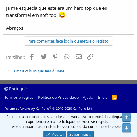
Já me esquecia que este era um hard top que eu
transformei em soft top.
Abraços
Para comentar, faça login ou efetue o registo.
Facebook
Twitter
Pinterest
Whatsapp
Email
Ligação
Partilhar:
O meu veículo que não é UMM
Português
Termos e regras
Política de Privacidade
Ajuda
Início
R
S
S
®
Forum software by XenForo
© 2010-2020 XenForo Ltd.
Este site usa cookies para ajudar a personalizar o conteúdo, adequar sua
Top
experiência e mantê-lo ligado se você se registrar.
Ao continuar a usar este site, você concorda com o uso de cookies.
Infer
Aceitar
Saber mais...