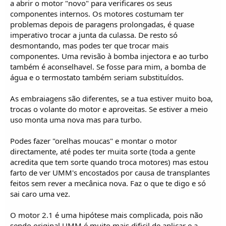
a abrir o motor "novo" para verificares os seus
componentes internos. Os motores costumam ter
problemas depois de paragens prolongadas, é quase
imperativo trocar a junta da culassa. De resto só
desmontando, mas podes ter que trocar mais
componentes. Uma revisão à bomba injectora e ao turbo
também é aconselhavel. Se fosse para mim, a bomba de
água e o termostato também seriam substituídos.
As embraiagens são diferentes, se a tua estiver muito boa,
trocas o volante do motor e aproveitas. Se estiver a meio
uso monta uma nova mas para turbo.
Podes fazer "orelhas moucas" e montar o motor
directamente, até podes ter muita sorte (toda a gente
acredita que tem sorte quando troca motores) mas estou
farto de ver UMM's encostados por causa de transplantes
feitos sem rever a mecânica nova. Faz o que te digo e só
sai caro uma vez.
O motor 2.1 é uma hipótese mais complicada, pois não
sendo original UMM é muito mais dificil de aplicar e a