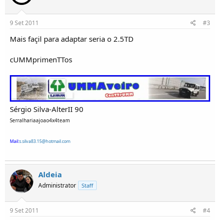
9 Set 2011
#3
Mais façil para adaptar seria o 2.5TD
cUMMprimenTTos
Sérgio Silva-AlterII 90
Serralhariaajoao4x4team
Mail:
s.silva83.15@hotmail.com
Aldeia
Administrator
Staff
9 Set 2011
#4