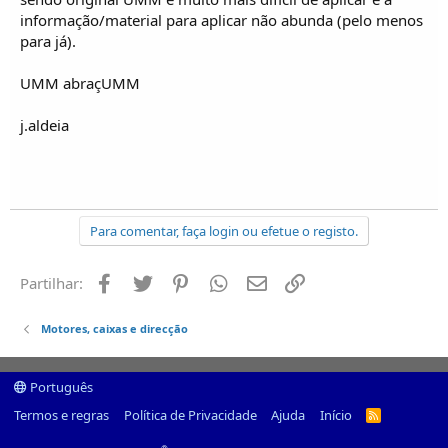
informação/material para aplicar não abunda (pelo menos
para já).
UMM abraçUMM
j.aldeia
Para comentar, faça login ou efetue o registo.
Facebook
Twitter
Pinterest
Whatsapp
Email
Ligação
Partilhar:
Motores, caixas e direcção
Português
Termos e regras
Política de Privacidade
Ajuda
Início
R
S
S