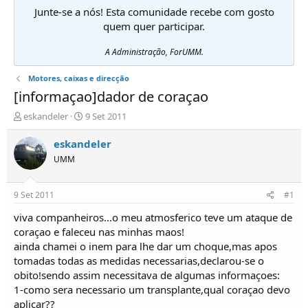
Junte-se a nós! Esta comunidade recebe com gosto
quem quer participar.
A Administração, ForUMM.
Motores, caixas e direcção
[informaçao]dador de coraçao
I
D
eskandeler
9 Set 2011
n
a
i
t
eskandeler
c
a
UMM
i
d
a
e
d
i
9 Set 2011
#1
o
n
r
í
viva companheiros...o meu atmosferico teve um ataque de
d
c
coraçao e faleceu nas minhas maos!
e
i
ainda chamei o inem para lhe dar um choque,mas apos
T
o
tomadas todas as medidas necessarias,declarou-se o
ó
obito!sendo assim necessitava de algumas informaçoes:
p
1-como sera necessario um transplante,qual coraçao devo
i
c
aplicar??