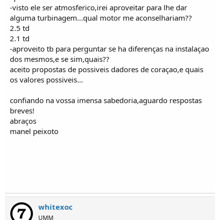
o
-visto ele ser atmosferico,irei aproveitar para lhe dar
s
alguma turbinagem...qual motor me aconselhariam??
2.5 td
2.1 td
-aproveito tb para perguntar se ha diferenças na instalaçao
dos mesmos,e se sim,quais??
aceito propostas de possiveis dadores de coraçao,e quais
os valores possiveis...
confiando na vossa imensa sabedoria,aguardo respostas
breves!
abraços
manel peixoto
whitexoc
UMM