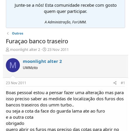
Junte-se a nós! Esta comunidade recebe com gosto
quem quer participar.
A Administração, ForUMM.
Outros
Furaçao banco traseiro
I
D
moonlight alter 2
23 Nov 2011
n
a
i
t
moonlight alter 2
M
c
a
UMMzito
i
d
a
e
d
i
23 Nov 2011
#1
o
n
r
í
Boas pessoal estou a pensar fazer uma alteração mas para
d
c
isso preciso saber as medidas de localização dos furos dos
e
i
bancos traseiros dos umm turbo..
T
o
ou seja a cota da face do guarda lama ate ao furo
ó
e a outra cota
p
obrigado
i
c
quero abrir os furos mas preciso das cotas para abrir no