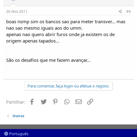
26 Nov 2011
#6
boas nsmp sim os bancos sao para meter transver... mas
nao sao mesmo iguais aos do umm.
apenas nao quero abrir furos onde ja existem os de
origem apenas tapados...
São os desafios que me fazem avançar...
Para comentar, faça login ou efetue o registo.
Facebook
Twitter
Pinterest
Whatsapp
Email
Ligação
Partilhar:
Outros
Português