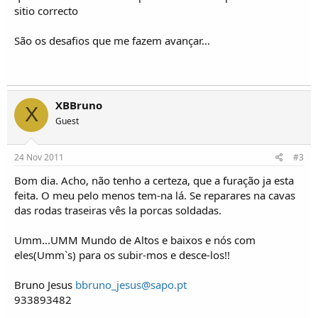
o
sitio correcto
s
São os desafios que me fazem avançar...
XBBruno
X
Guest
24 Nov 2011
#3
Bom dia. Acho, não tenho a certeza, que a furação ja esta
feita. O meu pelo menos tem-na lá. Se reparares na cavas
das rodas traseiras vês la porcas soldadas.
Umm...UMM Mundo de Altos e baixos e nós com
eles(Umm`s) para os subir-mos e desce-los!!
Bruno Jesus
bbruno_jesus@sapo.pt
933893482