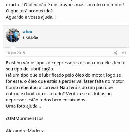
o
exacto..! O oleo não é dos travoes mas sim oleo do motor!
s
O que terá acontecido?
Aguardo a vossa ajuda..!
alex
UMMzão
18 Jan 2015
#3
Existem vários tipos de depressores e cada um deles tem o
seu tipo de lubrificação.
Há um tipo que é lubrificado pelo óleo do motor, logo se
for esse, o óleo que estás a perder vai fazer falta no motor.
Como rebentou a correia? Não terá sido um pau que
entrou e danificou isso tudo? Verifica se os tubos no
depressor estão todos bem encaixados.
Uma foto ajuda...
cUMMprimenTTos
Alexandre Madeira