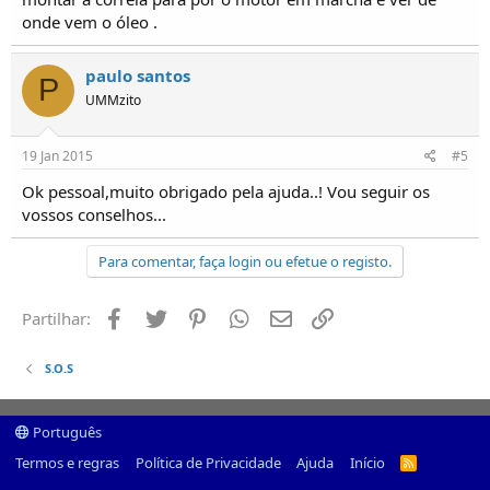
onde vem o óleo .
paulo santos
P
UMMzito
19 Jan 2015
#5
Ok pessoal,muito obrigado pela ajuda..! Vou seguir os
vossos conselhos...
Para comentar, faça login ou efetue o registo.
Facebook
Twitter
Pinterest
Whatsapp
Email
Ligação
Partilhar:
S.O.S
Português
Termos e regras
Política de Privacidade
Ajuda
Início
R
S