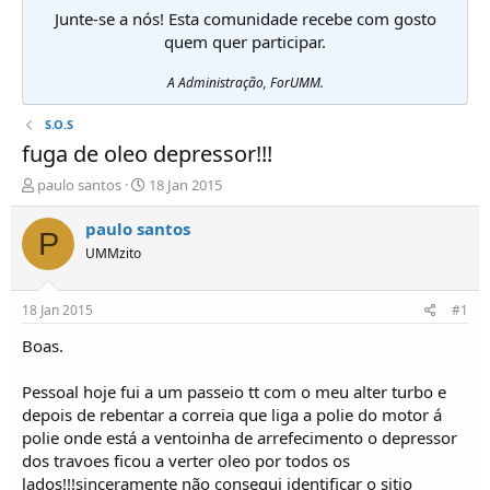
Junte-se a nós! Esta comunidade recebe com gosto
quem quer participar.
A Administração, ForUMM.
S.O.S
fuga de oleo depressor!!!
I
D
paulo santos
18 Jan 2015
n
a
i
t
paulo santos
P
c
a
UMMzito
i
d
a
e
d
i
18 Jan 2015
#1
o
n
r
í
Boas.
d
c
e
i
Pessoal hoje fui a um passeio tt com o meu alter turbo e
T
o
depois de rebentar a correia que liga a polie do motor á
ó
polie onde está a ventoinha de arrefecimento o depressor
p
dos travoes ficou a verter oleo por todos os
i
c
lados!!!sinceramente não consegui identificar o sitio