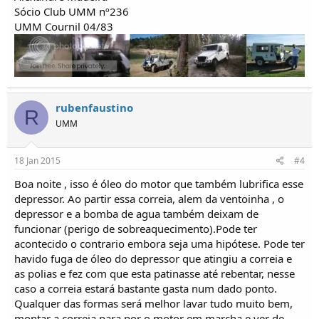
Sócio Club UMM nº236
UMM Cournil 04/83
rubenfaustino
R
UMM
18 Jan 2015
#4
Boa noite , isso é óleo do motor que também lubrifica esse
depressor. Ao partir essa correia, alem da ventoinha , o
depressor e a bomba de agua também deixam de
funcionar (perigo de sobreaquecimento).Pode ter
acontecido o contrario embora seja uma hipótese. Pode ter
havido fuga de óleo do depressor que atingiu a correia e
as polias e fez com que esta patinasse até rebentar, nesse
caso a correia estará bastante gasta num dado ponto.
Qualquer das formas será melhor lavar tudo muito bem,
montar a correia para por o motor em marcha e ver de