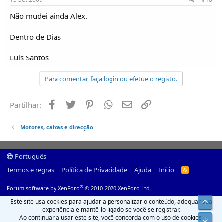
Não mudei ainda Alex.
Dentro de Dias
Luis Santos
Para comentar, faça login ou efetue o registo.
Facebook
Twitter
Pinterest
Whatsapp
Email
Ligação
Partilhar:
Motores, caixas e direcção
Português
Termos e regras
Política de Privacidade
Ajuda
Início
R
S
S
®
Forum software by XenForo
© 2010-2020 XenForo Ltd.
Este site usa cookies para ajudar a personalizar o conteúdo, adequar sua
Top
experiência e mantê-lo ligado se você se registrar.
Ao continuar a usar este site, você concorda com o uso de cookies.
Infer