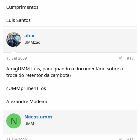
Cumprimentos
Luis Santos
alex
UMMzão
15 Set 2009
#17
AmigUMM Luis, para quando o documentário sobre a
troca do retentor da cambota?
cUMMprimenTTos
Alexandre Madeira
Necas.umm
N
UMM
15 Set 2009
#18