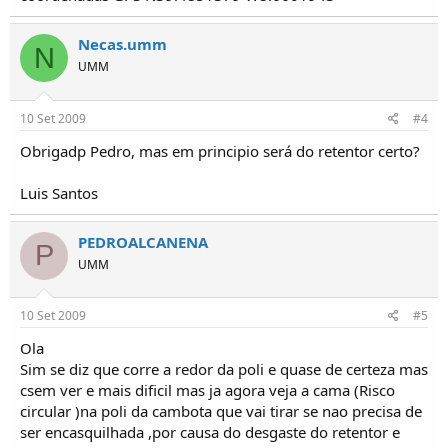
Necas.umm
N
UMM
10 Set 2009
#4
Obrigadp Pedro, mas em principio será do retentor certo?
Luis Santos
PEDROALCANENA
P
UMM
10 Set 2009
#5
Ola
Sim se diz que corre a redor da poli e quase de certeza mas
csem ver e mais dificil mas ja agora veja a cama (Risco
circular )na poli da cambota que vai tirar se nao precisa de
ser encasquilhada ,por causa do desgaste do retentor e