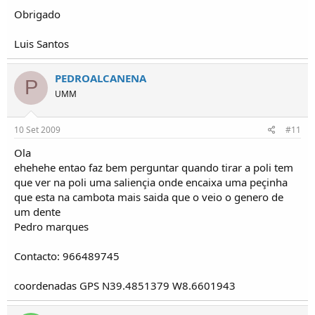
Obrigado
Luis Santos
PEDROALCANENA
P
UMM
10 Set 2009
#11
Ola
ehehehe entao faz bem perguntar quando tirar a poli tem
que ver na poli uma saliençia onde encaixa uma peçinha
que esta na cambota mais saida que o veio o genero de
um dente
Pedro marques
Contacto: 966489745
coordenadas GPS N39.4851379 W8.6601943