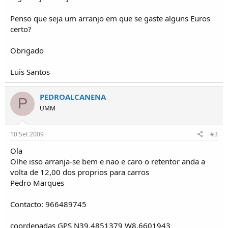
o
s
Penso que seja um arranjo em que se gaste alguns Euros
certo?
Obrigado
Luis Santos
PEDROALCANENA
P
UMM
10 Set 2009
#3
Ola
Olhe isso arranja-se bem e nao e caro o retentor anda a
volta de 12,00 dos proprios para carros
Pedro Marques
Contacto: 966489745
coordenadas GPS N39.4851379 W8.6601943