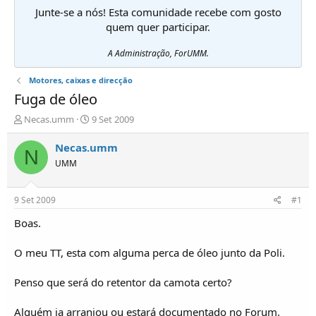
Junte-se a nós! Esta comunidade recebe com gosto
quem quer participar.
A Administração, ForUMM.
Motores, caixas e direcção
Fuga de óleo
I
D
Necas.umm
9 Set 2009
n
a
i
t
Necas.umm
N
c
a
UMM
i
d
a
e
d
i
9 Set 2009
#1
o
n
r
í
Boas.
d
c
e
i
O meu TT, esta com alguma perca de óleo junto da Poli.
T
o
ó
Penso que será do retentor da camota certo?
p
i
c
Alguém ja arranjou ou estará documentado no Forum.