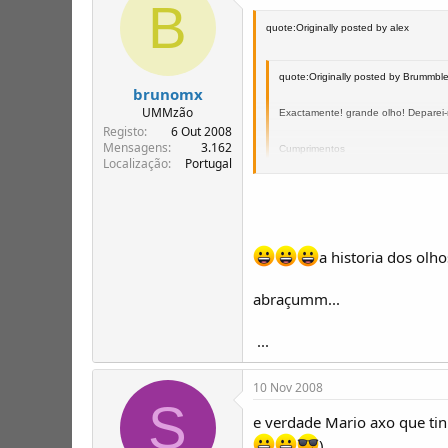
B
quote:Originally posted by alex
quote:Originally posted by Brummbl
brunomx
UMMzão
Exactamente! grande olho! Deparei
Registo
6 Out 2008
Mensagens
3.162
Cumprimentos
Localização
Portugal
P farmer
Brummble
a historia dos olho
Cuidado... Grande olho... nada de con
Quais são especificações dessa máqu
abraçumm...
cUMMprimenTTos
...
Alexandre Madeira
10 Nov 2008
S
e verdade Mario axo que tin
)