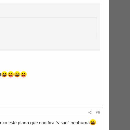
l
#9
nco este plano que nao fira "visao" nenhuma