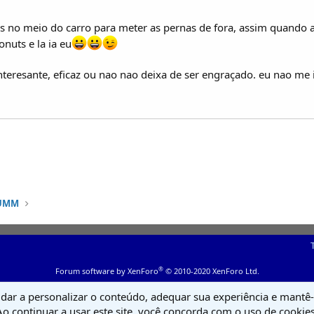
s no meio do carro para meter as pernas de fora, assim quando a
onuts e la ia eu
teresante, eficaz ou nao nao deixa de ser engraçado. eu nao me
 UMM
®
Forum software by XenForo
© 2010-2020 XenForo Ltd.
udar a personalizar o conteúdo, adequar sua experiência e mantê-l
Ao continuar a usar este site, você concorda com o uso de cookies