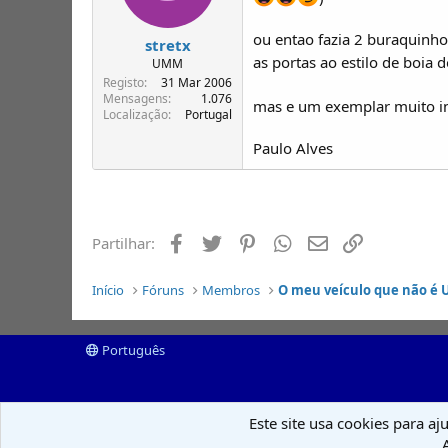
ou entao fazia 2 buraquinho
stretx
as portas ao estilo de boia d
UMM
Registo
31 Mar 2006
Mensagens
1.076
mas e um exemplar muito in
Localização
Portugal
Paulo Alves
Facebook
Twitter
Pinterest
Whatsapp
Email
Ligação
Partilhar:
Início
Fóruns
Membros
O meu veículo que não é
Português
Este site usa cookies para aj