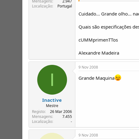
Mensagens
2.947
Localização
Portugal
Cuidado... Grande olho... n
Quais são especificações d
cUMMprimenTTos
Alexandre Madeira
9 Nov 2008
I
Grande Maquina
Inactive
Mestre
Registo
26 Mar 2006
Mensagens
7.455
Localização
-
9 Nov 2008