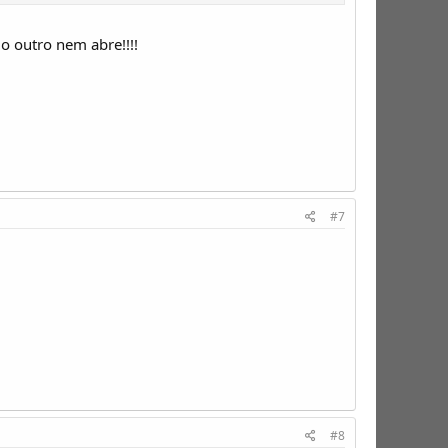
o outro nem abre!!!!
#7
#8