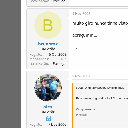
Localização
Portugal
9 Nov 2008
B
muito giro nunca tinha vist
abraçumm...
brunomx
...
UMMzão
Registo
6 Out 2008
Mensagens
3.162
Localização
Portugal
9 Nov 2008
quote:Originally posted by Brummble
Exactamente! grande olho! Deparei-me
alex
Cumprimentos
UMMzão
P farmer
Registo
7 Dez 2006
Brummble