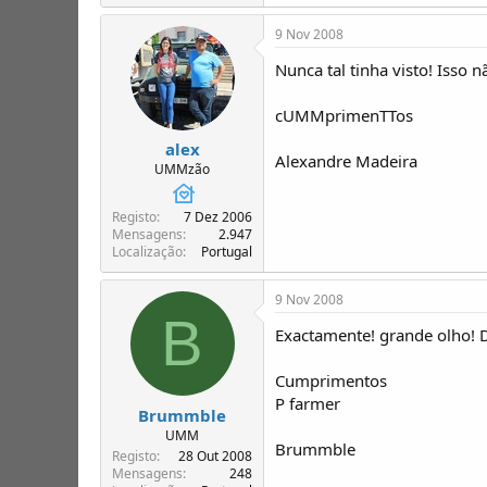
9 Nov 2008
Nunca tal tinha visto! Isso 
cUMMprimenTTos
alex
Alexandre Madeira
UMMzão
Registo
7 Dez 2006
Mensagens
2.947
Localização
Portugal
9 Nov 2008
B
Exactamente! grande olho! 
Cumprimentos
P farmer
Brummble
UMM
Brummble
Registo
28 Out 2008
Mensagens
248