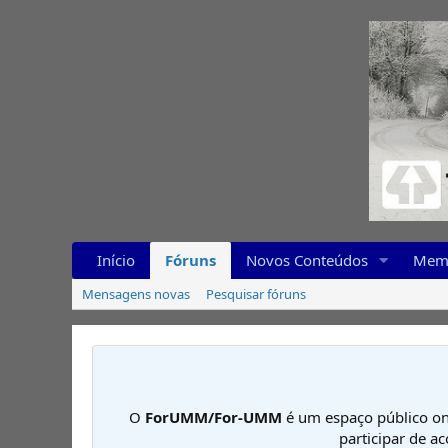
Início
Fóruns
Novos Conteúdos
Mem
Mensagens novas
Pesquisar fóruns
O
ForUMM/For-UMM
é um espaço público on
participar de a