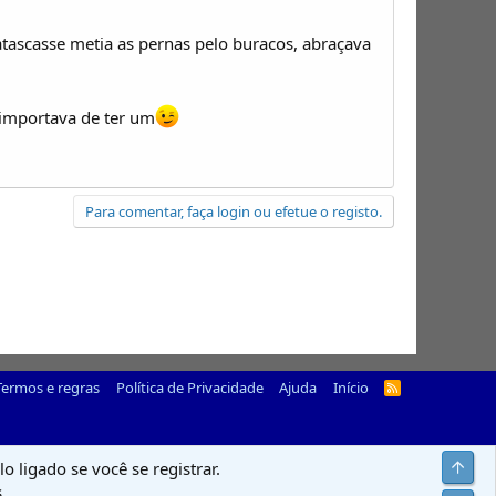
tascasse metia as pernas pelo buracos, abraçava
 importava de ter um
Para comentar, faça login ou efetue o registo.
Termos e regras
Política de Privacidade
Ajuda
Início
R
S
S
Top
o ligado se você se registrar.
.