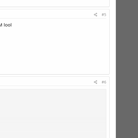
#5
M lool
#6