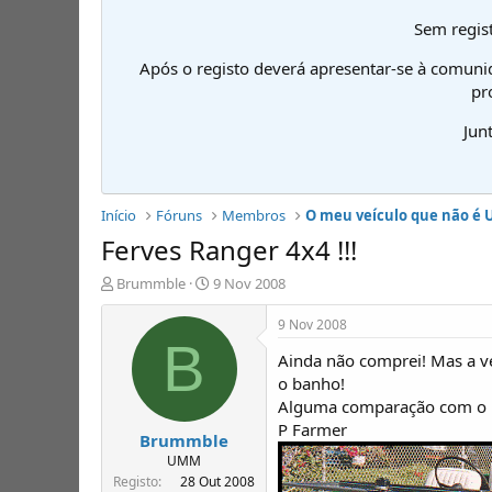
Sem regist
Após o registo deverá apresentar-se à comuni
pr
Jun
Início
Fóruns
Membros
O meu veículo que não é
Ferves Ranger 4x4 !!!
I
D
Brummble
9 Nov 2008
n
a
i
t
9 Nov 2008
c
a
B
Ainda não comprei! Mas a ve
i
d
a
e
o banho!
d
i
Alguma comparação com o p
o
n
P Farmer
Brummble
r
í
d
c
UMM
e
i
Registo
28 Out 2008