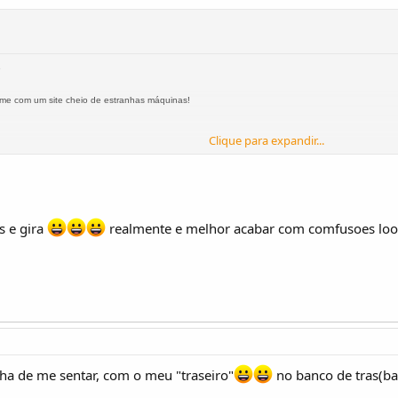
e
-me com um site cheio de estranhas máquinas!
Clique para expandir...
Clique para expandir...
s e gira
realmente e melhor acabar com comfusoes loo
fusões.... Tenho tenho um mais pequeno que o outro, e o outro nem abre!!!!
ina?
ha de me sentar, com o meu "traseiro"
no banco de tras(ba