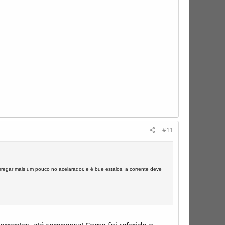
#11
regar mais um pouco no acelarador, e é bue estalos, a corrente deve
 correntes, até compensa! Como foi referido o