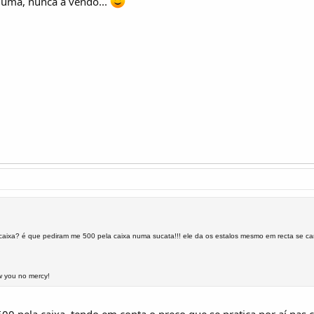
 uma, nunca a vendo...
caixa? é que pediram me 500 pela caixa numa sucata!!! ele da os estalos mesmo em recta se car
w you no mercy!
500 pela caixa, tendo em conta o preço que se pratica por aí nas