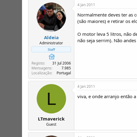
T
o
4 Jan 2011
ó
p
Normalmente deves ter as co
i
(são maiores) e retirar os el
c
o
O motor leva 5 litros, não 
s
Aldeia
não seja serrim). Não andes
Administrator
Staff
Registo
31 Jul 2006
Mensagens
7.985
Localização
Portugal
4 Jan 2011
L
viva, e onde arranjo então a
LTmaverick
Guest