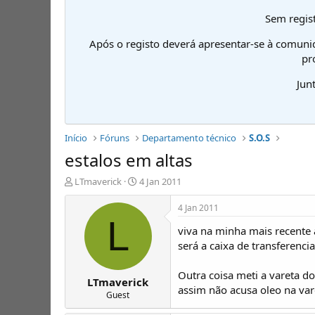
Sem regist
Após o registo deverá apresentar-se à comuni
pr
Jun
Início
Fóruns
Departamento técnico
S.O.S
estalos em altas
I
D
LTmaverick
4 Jan 2011
n
a
i
t
4 Jan 2011
c
a
L
viva na minha mais recente
i
d
a
e
será a caixa de transferenci
d
i
o
n
Outra coisa meti a vareta do
LTmaverick
r
í
assim não acusa oleo na var
d
c
Guest
e
i