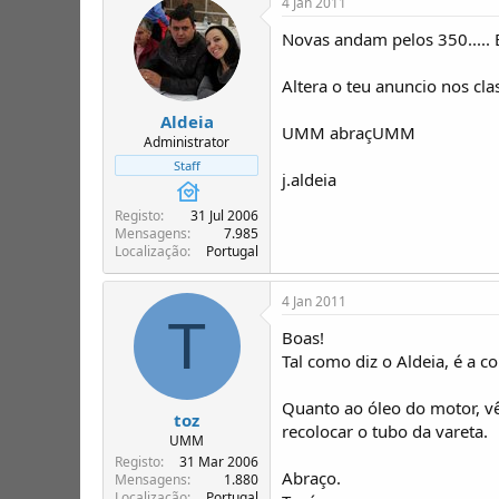
4 Jan 2011
Novas andam pelos 350..... 
Altera o teu anuncio nos cla
Aldeia
UMM abraçUMM
Administrator
Staff
j.aldeia
Registo
31 Jul 2006
Mensagens
7.985
Localização
Portugal
4 Jan 2011
T
Boas!
Tal como diz o Aldeia, é a c
Quanto ao óleo do motor, vê 
toz
recolocar o tubo da vareta.
UMM
Registo
31 Mar 2006
Abraço.
Mensagens
1.880
Localização
Portugal