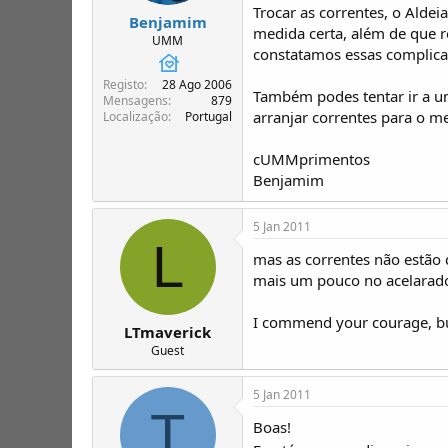
Trocar as correntes, o Aldei
Benjamim
medida certa, além de que re
UMM
constatamos essas complica
Registo
28 Ago 2006
Também podes tentar ir a um
Mensagens
879
arranjar correntes para o m
Localização
Portugal
cUMMprimentos
Benjamim
5 Jan 2011
L
mas as correntes não estão 
mais um pouco no acelarador
I commend your courage, bu
LTmaverick
Guest
5 Jan 2011
T
Boas!