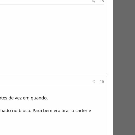
#5
#6
entes de vez em quando.
iado no bloco. Para bem era tirar o carter e