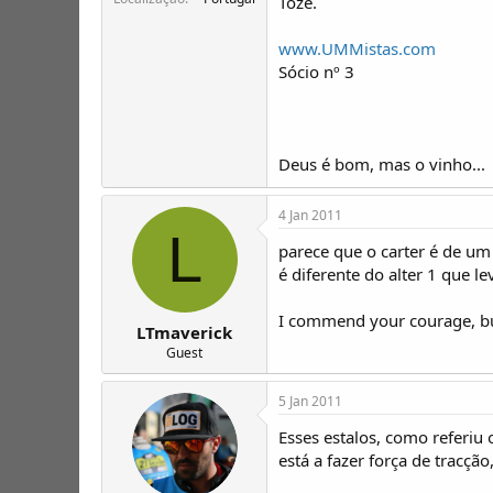
Tozé.
www.UMMistas.com
Sócio nº 3
Deus é bom, mas o vinho...
4 Jan 2011
L
parece que o carter é de um 
é diferente do alter 1 que leva
I commend your courage, bu
LTmaverick
Guest
5 Jan 2011
Esses estalos, como referiu
está a fazer força de tracção