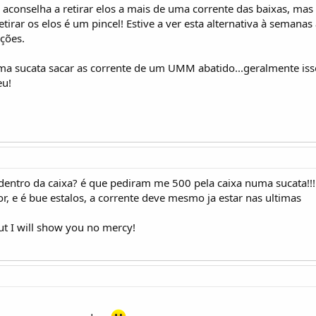
a aconselha a retirar elos a mais de uma corrente das baixas, mas
tirar os elos é um pincel! Estive a ver esta alternativa à semanas
ções.
a sucata sacar as corrente de um UMM abatido...geralmente isso é
eu!
dentro da caixa? é que pediram me 500 pela caixa numa sucata!!!
, e é bue estalos, a corrente deve mesmo ja estar nas ultimas
t I will show you no mercy!