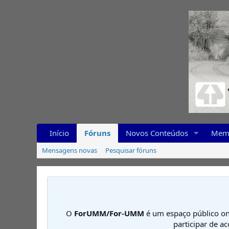
Início
Fóruns
Novos Conteúdos
Mem
Mensagens novas
Pesquisar fóruns
O
ForUMM/For-UMM
é um espaço público on
participar de a