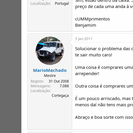
Localização
Portugal
preço de cada uma anda à vo
cUMMprimentos
Benjamim
5 Jan 2011
Solucionar o problema das c
te sair muito caro!
Uma coisa é comprares uma 
MarioMachado
arrepender!
Mestre
Registo
31 Out 2008
Outra coisa é comprares uma
Mensagens
7.088
Localização
Cortegaça
É um pouco arriscado, mas t
menos daí não tens mais pr
Abraço e boa sorte com isso