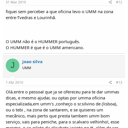
31 Mar 2010
#12
fiquei sem perceber a que oficina levo o UMM na zona
entre-Tvedras e Lourinhã.
O UMM não é o HUMMER português.
O HUMMER é que é o UMM americano.
joao silva
J
UMM
1 Abr 2010
#13
Olá.entre o pessoal que ja se ofereceu para te dar ummas
dicas, e mesmo ajudar, ou optas por umma oficina
especializada,em umm's ,conheço o sr.silvino de (lisboa),
ou o tebi , na zona de santarem, e se quiseres um
mecãnico, mais perto que presta tambem umm bom
serviço, vais para peniche, para o sr.alvaro velhinho!, esse
mesmo, o co-piloto da elisabete jacinto no tt, além de ser