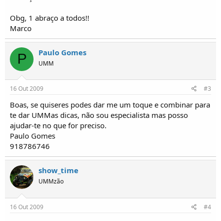
o
s
Obg, 1 abraço a todos!!
Marco
Paulo Gomes
P
UMM
16 Out 2009
#3
Boas, se quiseres podes dar me um toque e combinar para
te dar UMMas dicas, não sou especialista mas posso
ajudar-te no que for preciso.
Paulo Gomes
918786746
show_time
UMMzão
16 Out 2009
#4