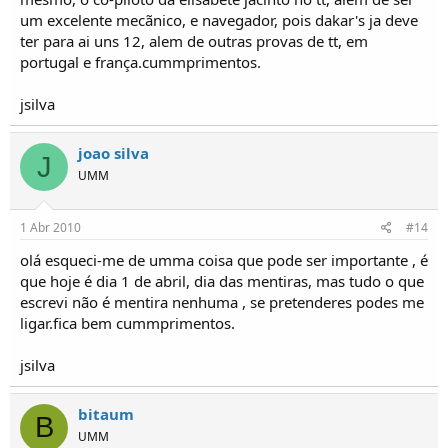
um excelente mecãnico, e navegador, pois dakar's ja deve
ter para ai uns 12, alem de outras provas de tt, em
portugal e frança.cummprimentos.
jsilva
joao silva
J
UMM
1 Abr 2010
#14
olá esqueci-me de umma coisa que pode ser importante , é
que hoje é dia 1 de abril, dia das mentiras, mas tudo o que
escrevi não é mentira nenhuma , se pretenderes podes me
ligar.fica bem cummprimentos.
jsilva
bitaum
B
UMM