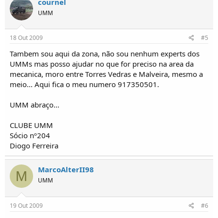
cournel
UMM
18 Out 2009
#5
Tambem sou aqui da zona, não sou nenhum experts dos
UMMs mas posso ajudar no que for preciso na area da
mecanica, moro entre Torres Vedras e Malveira, mesmo a
meio... Aqui fica o meu numero 917350501.
UMM abraço...
CLUBE UMM
Sócio nº204
Diogo Ferreira
MarcoAlterII98
M
UMM
19 Out 2009
#6