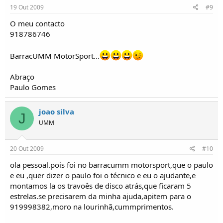
19 Out 2009
#9
O meu contacto
918786746
BarracUMM MotorSport...
Abraço
Paulo Gomes
joao silva
J
UMM
20 Out 2009
#10
ola pessoal.pois foi no barracumm motorsport,que o paulo
e eu ,quer dizer o paulo foi o técnico e eu o ajudante,e
montamos la os travoês de disco atrás,que ficaram 5
estrelas.se precisarem da minha ajuda,apitem para o
919998382,moro na lourinhã,cummprimentos.