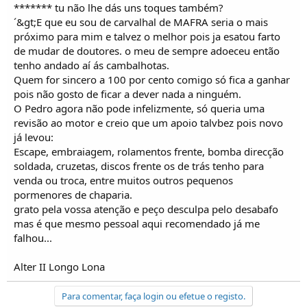
******* tu não lhe dás uns toques também?
´&gt;E que eu sou de carvalhal de MAFRA seria o mais
próximo para mim e talvez o melhor pois ja esatou farto
de mudar de doutores. o meu de sempre adoeceu então
tenho andado aí ás cambalhotas.
Quem for sincero a 100 por cento comigo só fica a ganhar
pois não gosto de ficar a dever nada a ninguém.
O Pedro agora não pode infelizmente, só queria uma
revisão ao motor e creio que um apoio talvbez pois novo
já levou:
Escape, embraiagem, rolamentos frente, bomba direcção
soldada, cruzetas, discos frente os de trás tenho para
venda ou troca, entre muitos outros pequenos
pormenores de chaparia.
grato pela vossa atenção e peço desculpa pelo desabafo
mas é que mesmo pessoal aqui recomendado já me
falhou...
Alter II Longo Lona
Para comentar, faça login ou efetue o registo.