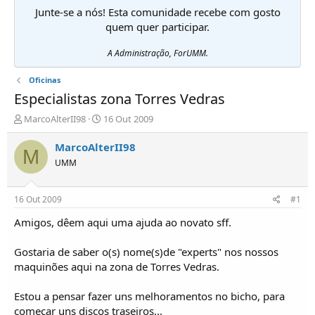
Junte-se a nós! Esta comunidade recebe com gosto
quem quer participar.
A Administração, ForUMM.
Oficinas
Especialistas zona Torres Vedras
I
D
MarcoAlterII98
16 Out 2009
n
a
i
t
MarcoAlterII98
M
c
a
UMM
i
d
a
e
d
i
16 Out 2009
#1
o
n
r
í
Amigos, dêem aqui uma ajuda ao novato sff.
d
c
e
i
Gostaria de saber o(s) nome(s)de "experts" nos nossos
T
o
maquinões aqui na zona de Torres Vedras.
ó
p
Estou a pensar fazer uns melhoramentos no bicho, para
i
c
começar uns discos traseiros...