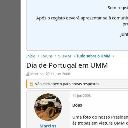
Sem regist
Após o registo deverá apresentar-se à comuni
pr
Jun
Início
Fóruns
O UMM
Tudo sobre o UMM
Dia de Portugal em UMM
I
D
Martins
11 Jun 2008
n
a
i
Não está aberto para novas respostas.
t
c
a
i
d
11 Jun 2008
a
e
d
i
Boas
o
n
r
í
Uma foto do nosso Presidend
d
c
ás tropas em viatura UMM d
e
i
Martins