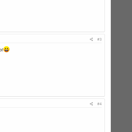
#3
o!
#4