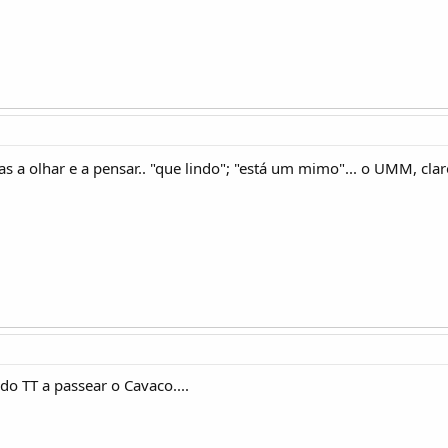
 a olhar e a pensar.. "que lindo"; "está um mimo"... o UMM, clar
o TT a passear o Cavaco....