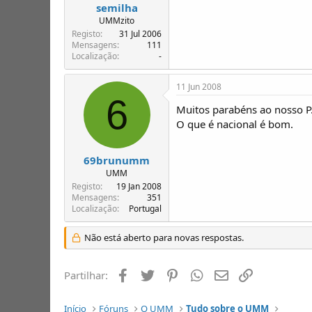
semilha
UMMzito
Registo
31 Jul 2006
Mensagens
111
Localização
-
11 Jun 2008
6
Muitos parabéns ao nosso P
O que é nacional é bom.
69brunumm
UMM
Registo
19 Jan 2008
Mensagens
351
Localização
Portugal
Não está aberto para novas respostas.
Facebook
Twitter
Pinterest
Whatsapp
Email
Ligação
Partilhar:
Início
Fóruns
O UMM
Tudo sobre o UMM