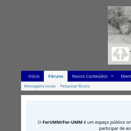
Início
Fóruns
Novos Conteúdos
Mem
Mensagens novas
Pesquisar fóruns
O
ForUMM/For-UMM
é um espaço público on
participar de a