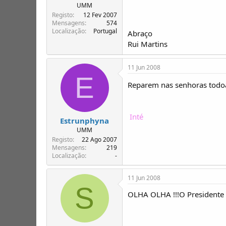
T
o
UMM
ó
Registo
12 Fev 2007
p
Mensagens
574
i
Localização
Portugal
Abraço
c
Rui Martins
o
s
11 Jun 2008
E
Reparem nas senhoras todoas
Inté
Estrunphyna
UMM
Registo
22 Ago 2007
Mensagens
219
Localização
-
11 Jun 2008
S
OLHA OLHA !!!O Presidente d