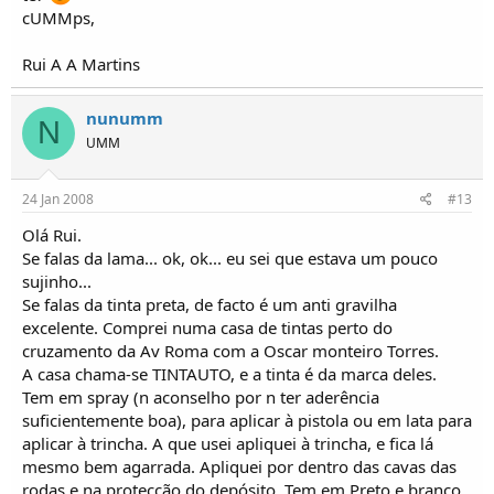
cUMMps,
Rui A A Martins
nunumm
N
UMM
24 Jan 2008
#13
Olá Rui.
Se falas da lama... ok, ok... eu sei que estava um pouco
sujinho...
Se falas da tinta preta, de facto é um anti gravilha
excelente. Comprei numa casa de tintas perto do
cruzamento da Av Roma com a Oscar monteiro Torres.
A casa chama-se TINTAUTO, e a tinta é da marca deles.
Tem em spray (n aconselho por n ter aderência
suficientemente boa), para aplicar à pistola ou em lata para
aplicar à trincha. A que usei apliquei à trincha, e fica lá
mesmo bem agarrada. Apliquei por dentro das cavas das
rodas e na protecção do depósito. Tem em Preto e branco