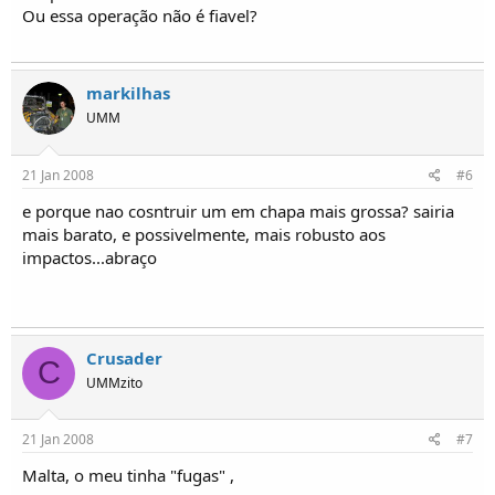
Ou essa operação não é fiavel?
markilhas
UMM
21 Jan 2008
#6
e porque nao cosntruir um em chapa mais grossa? sairia
mais barato, e possivelmente, mais robusto aos
impactos...abraço
Crusader
C
UMMzito
21 Jan 2008
#7
Malta, o meu tinha "fugas" ,