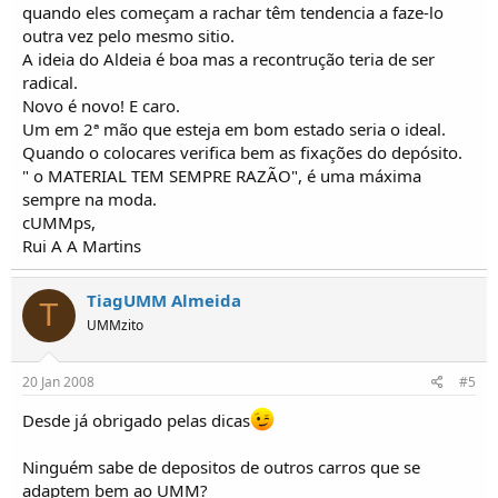
quando eles começam a rachar têm tendencia a faze-lo
outra vez pelo mesmo sitio.
A ideia do Aldeia é boa mas a recontrução teria de ser
radical.
Novo é novo! E caro.
Um em 2ª mão que esteja em bom estado seria o ideal.
Quando o colocares verifica bem as fixações do depósito.
" o MATERIAL TEM SEMPRE RAZÃO", é uma máxima
sempre na moda.
cUMMps,
Rui A A Martins
TiagUMM Almeida
T
UMMzito
20 Jan 2008
#5
Desde já obrigado pelas dicas
Ninguém sabe de depositos de outros carros que se
adaptem bem ao UMM?