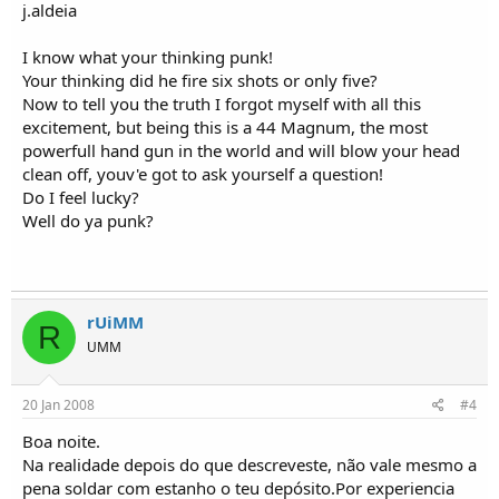
j.aldeia
I know what your thinking punk!
Your thinking did he fire six shots or only five?
Now to tell you the truth I forgot myself with all this
excitement, but being this is a 44 Magnum, the most
powerfull hand gun in the world and will blow your head
clean off, youv'e got to ask yourself a question!
Do I feel lucky?
Well do ya punk?
rUiMM
R
UMM
20 Jan 2008
#4
Boa noite.
Na realidade depois do que descreveste, não vale mesmo a
pena soldar com estanho o teu depósito.Por experiencia