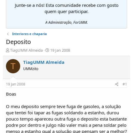
Junte-se a nós! Esta comunidade recebe com gosto
quem quer participar.
A Administração, ForUMM.
Interiores e chaparia
Deposito
I
D
TiagUMM Almeida
19 Jan 2008
n
a
i
t
TiagUMM Almeida
T
c
a
UMMzito
i
d
a
e
d
i
19 Jan 2008
#1
o
n
r
í
Boas
d
c
e
i
O meu deposito sempre teve fuga de gasoleo, a solução
T
o
que tentei foi tapar as fugas soldando a estanho, durou
ó
pouco tempo apareceu outra fuga o deposito esta bastante
p
podre por dentro e julgo não valer mais a pena soldar pelo
i
c
menso a estanho qual a solução que pensam ser a melhor?