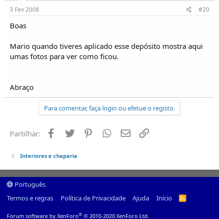
3 Fev 2008
#20
Boas
Mario quando tiveres aplicado esse depósito mostra aqui
umas fotos para ver como ficou.
Abraço
Para comentar, faça login ou efetue o registo.
Facebook
Twitter
Pinterest
Whatsapp
Email
Ligação
Partilhar:
Interiores e chaparia
Português
Termos e regras
Política de Privacidade
Ajuda
Início
R
S
S
®
Forum software by XenForo
© 2010-2020 XenForo Ltd.