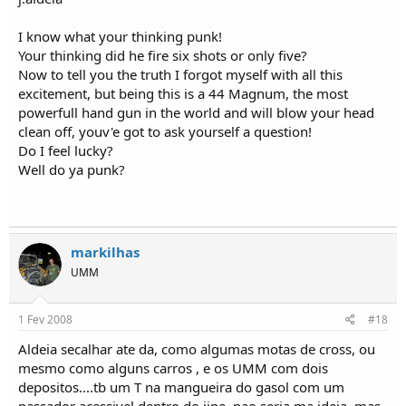
I know what your thinking punk!
Your thinking did he fire six shots or only five?
Now to tell you the truth I forgot myself with all this
excitement, but being this is a 44 Magnum, the most
powerfull hand gun in the world and will blow your head
clean off, youv'e got to ask yourself a question!
Do I feel lucky?
Well do ya punk?
markilhas
UMM
1 Fev 2008
#18
Aldeia secalhar ate da, como algumas motas de cross, ou
mesmo como alguns carros , e os UMM com dois
depositos....tb um T na mangueira do gasol com um
passador acessivel dentro do jipe, nao seria ma ideia..mas