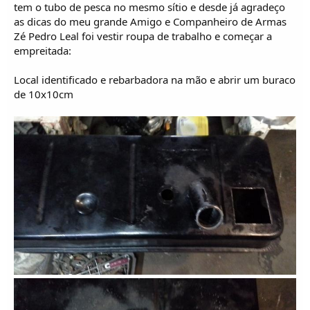
o
tem o tubo de pesca no mesmo sítio e desde já agradeço
s
as dicas do meu grande Amigo e Companheiro de Armas
Zé Pedro Leal foi vestir roupa de trabalho e começar a
empreitada:
Local identificado e rebarbadora na mão e abrir um buraco
de 10x10cm