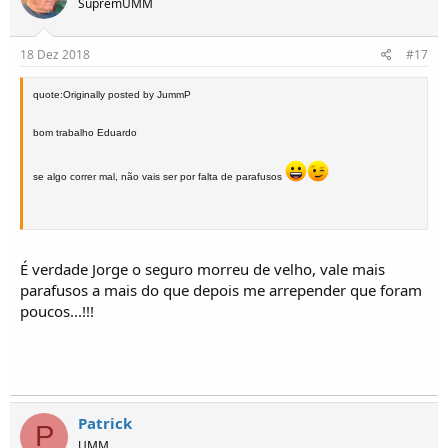
SupremUMM
18 Dez 2018
#17
quote:Originally posted by JummP
bom trabalho Eduardo
se algo correr mal, não vais ser por falta de parafusos
É verdade Jorge o seguro morreu de velho, vale mais
parafusos a mais do que depois me arrepender que foram
poucos...!!!
Patrick
P
UMM