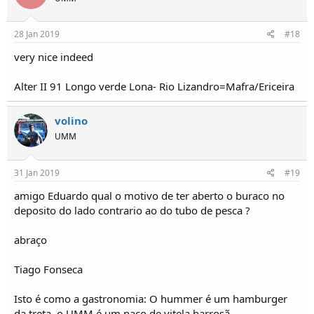
28 Jan 2019
#18
very nice indeed
Alter II 91 Longo verde Lona- Rio Lizandro=Mafra/Ericeira
volino
UMM
31 Jan 2019
#19
amigo Eduardo qual o motivo de ter aberto o buraco no
deposito do lado contrario ao do tubo de pesca ?
abraço
Tiago Fonseca
Isto é como a gastronomia: O hummer é um hamburger
da treta, o UMM é um naco de vitela barrosã...