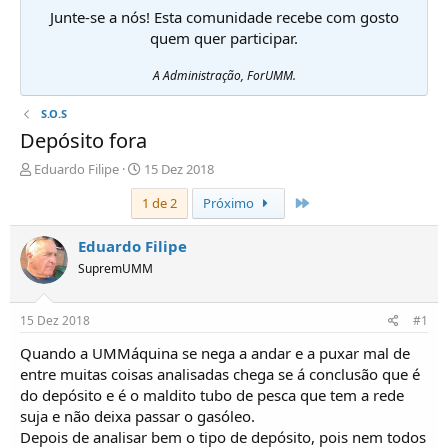
Junte-se a nós! Esta comunidade recebe com gosto
quem quer participar.
A Administração, ForUMM.
S.O.S
Depósito fora
I
D
Eduardo Filipe
15 Dez 2018
n
a
Último
1 de 2
Próximo
i
t
c
a
i
d
Eduardo Filipe
a
e
SupremUMM
d
i
o
n
r
í
15 Dez 2018
#1
d
c
e
i
Quando a UMMáquina se nega a andar e a puxar mal de
T
o
entre muitas coisas analisadas chega se á conclusão que é
ó
do depósito e é o maldito tubo de pesca que tem a rede
p
suja e não deixa passar o gasóleo.
i
Depois de analisar bem o tipo de depósito, pois nem todos
c