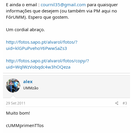
o
E ainda o email :
cournil35@gmail.com
para quaisquer
s
informações que desejem (ou também via PM aqui no
FórUMM). Espero que gostem.
Um cordial abraço.
http://fotos.sapo.pt/alvarol/fotos/?
uid=klGPuPvehoY6PwwSaZs3
http://fotos.sapo.pt/alvarol/fotos/copy/?
uid=WqlWzVobqdc4w3hOQeza
alex
UMMzão
29 Set 2011
#3
Muito bom!
cUMMprimenTTos