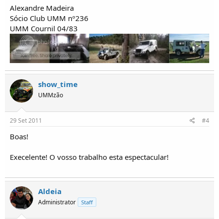
Alexandre Madeira
Sócio Club UMM nº236
UMM Cournil 04/83
show_time
UMMzão
29 Set 2011
#4
Boas!
Execelente! O vosso trabalho esta espectacular!
Aldeia
Administrator
Staff