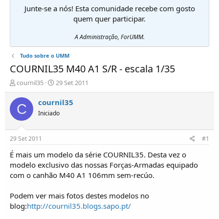
Junte-se a nós! Esta comunidade recebe com gosto
quem quer participar.
A Administração, ForUMM.
Tudo sobre o UMM
COURNIL35 M40 A1 S/R - escala 1/35
I
D
cournil35
29 Set 2011
n
a
i
t
cournil35
C
c
a
Iniciado
i
d
a
e
d
i
29 Set 2011
#1
o
n
r
í
É mais um modelo da série COURNIL35. Desta vez o
d
c
modelo exclusivo das nossas Forças-Armadas equipado
e
i
com o canhão M40 A1 106mm sem-recúo.
T
o
ó
Podem ver mais fotos destes modelos no
p
blog:
http://cournil35.blogs.sapo.pt/
i
c