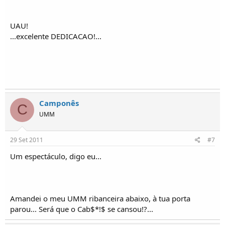
UAU!
...excelente DEDICACAO!...
Camponês
C
UMM
29 Set 2011
#7
Um espectáculo, digo eu...
Amandei o meu UMM ribanceira abaixo, à tua porta
parou... Será que o Cab$*!$ se cansou!?...