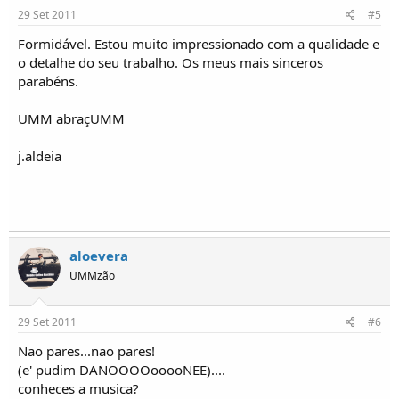
29 Set 2011
#5
Formidável. Estou muito impressionado com a qualidade e
o detalhe do seu trabalho. Os meus mais sinceros
parabéns.
UMM abraçUMM
j.aldeia
aloevera
UMMzão
29 Set 2011
#6
Nao pares...nao pares!
(e' pudim DANOOOOooooNEE)....
conheces a musica?