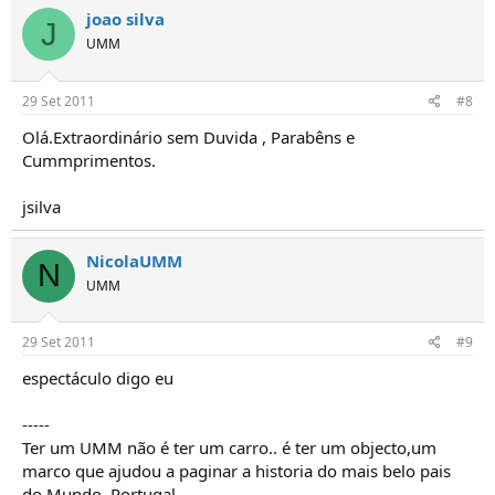
joao silva
J
UMM
29 Set 2011
#8
Olá.Extraordinário sem Duvida , Parabêns e
Cummprimentos.
jsilva
NicolaUMM
N
UMM
29 Set 2011
#9
espectáculo digo eu
-----
Ter um UMM não é ter um carro.. é ter um objecto,um
marco que ajudou a paginar a historia do mais belo pais
do Mundo. Portugal