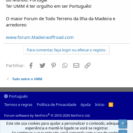
Ter UMM é ter orgulho em ser Português!
O maior Forum de Todo Terreno da Ilha da Madeira e
arredores:
www.forum.Madeiraoffroad.com
Para comentar, faça login ou efetue o registo.
Facebook
Twitter
Pinterest
Whatsapp
Email
Ligação
Partilhar:
Tudo sobre o UMM
Português
Termos e regras
Política de Privacidade
Ajuda
Início
R
S
S
®
Forum software by XenForo
© 2010-2020 XenForo Ltd.
Este site usa cookies para ajudar a personalizar o conteúdo, adequar sua
Top
experiência e mantê-lo ligado se você se registrar.
Ao continuar a usar este site, você concorda com o uso de cookies.