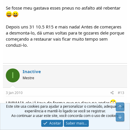
Se fosse meu gastava esses pneus no asfalto até rebentar
Depois uns 31 10.5 R15 e mais nada! Antes de começares
a desmonta-lo, dá umas voltas para te gozares dele porque
começando a restaurar vais ficar muito tempo sem
conduzi-lo.
Inactive
I
Mestre
3 Jan 2010
#13
UMMAIA ele já tava de forma que na dava pa andar,
Este site usa cookies para ajudar a personalizar o conteúdo, adequar sua
folhas de molas partidas,
experiência e mantê-lo ligado se você se registrar.
barra de direcção torcida,
Ao continuar a usar este site, você concorda com o uso de cookies.
alternador marado,
Aceitar
Saber mais...
jantes e pneus, só pa na dizer que não tinha!...:anger: