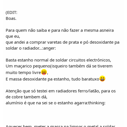
(EDIT:
Boas.
Para quem não saiba e para não fazer a mesma asneira
que eu,
que andei a comprar varetas de prata e pó desoxidante pa
soldar o radiador...:anger:
Basta estanho normal de soldar circuitos electrónicos,
Um maçarico pequeno(isqueiro também dá se tiverem
muito tempo livre
,
E massa desoxidante pa estanho, tudo baratuxo
Atenção que só testei em radiadores ferro/latão, para os
de cobre tambem dá,
alumínio é que na sei se o estanho agarra:thinking:
Aquecer bem, meter a massa pa limpar o metal a soldar,