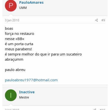
PauloAmares
P
UMM
3 Jan 2010
#9
boas
força no restauro
nesse «BB«
é um porta curta
meus parabens!
é sempre melhor do que ir para um sucateiro
abraçumm
paulo abreu
pauloabreu1977@hotmail.com
Inactive
I
Mestre