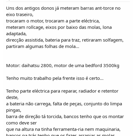
Uns dos antigos donos já meteram barras ant-torce no
eixo traseiro,
trocaram o motor, trocaram a parte eléctrica,
meteram rollcage, eixos por baixo das molas, lona
adaptada,
direcção assistida, bateria para traz, retiraram solfagem,
partiram algumas folhas de mola...
Motor: daihatsu 2800, motor de uma bedford 3500kg
Tenho muito trabalho pela frente isso é certo...
Tenho parte eléctrica para reparar, radiador e retentor
deste,
a bateria não carrega, falta de peças, conjunto do limpa
pingas,
barra de direção tá torcida, bancos tenho que os montar
como deve ser
que na altura na tinha ferramenta-ria nem maquinaria,
bancos pa trás tenho que os fazer, arranjar as molas,