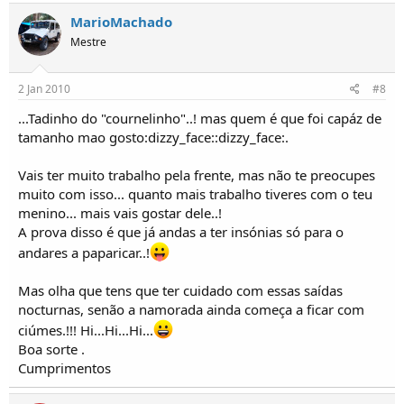
MarioMachado
Mestre
2 Jan 2010
#8
...Tadinho do "cournelinho"..! mas quem é que foi capáz de
tamanho mao gosto:dizzy_face::dizzy_face:.
Vais ter muito trabalho pela frente, mas não te preocupes
muito com isso... quanto mais trabalho tiveres com o teu
menino... mais vais gostar dele..!
A prova disso é que já andas a ter insónias só para o
andares a paparicar..!
Mas olha que tens que ter cuidado com essas saídas
nocturnas, senão a namorada ainda começa a ficar com
ciúmes.!!! Hi...Hi...Hi...
Boa sorte .
Cumprimentos