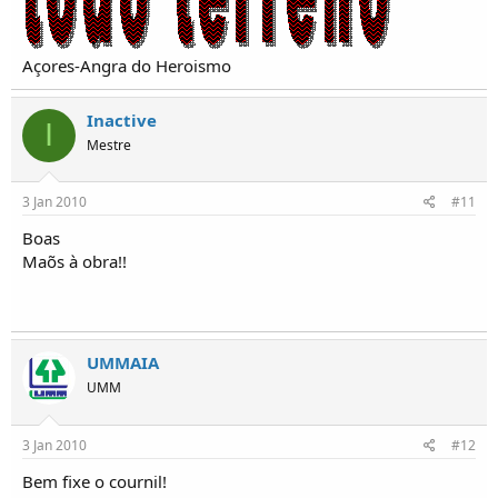
Açores-Angra do Heroismo
Inactive
I
Mestre
3 Jan 2010
#11
Boas
Maõs à obra!!
UMMAIA
UMM
3 Jan 2010
#12
Bem fixe o cournil!