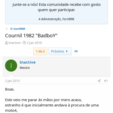
Junte-se a nós! Esta comunidade recebe com gosto
quem quer participar.
A Administração, ForUMM.
O meUMM
Cournil 1982 "BadboY"
I
D
Inactive
2 Jan 2010
n
a
Último
1 de 2
Próximo
i
t
c
a
i
d
Inactive
I
a
e
Mestre
d
i
o
n
r
í
2 Jan 2010
#1
d
c
e
i
Boas.
T
o
ó
Este veio me parar ás mãos por mero acaso,
p
estranho é que inicialmente andava à procura de uma
i
moto4,
c