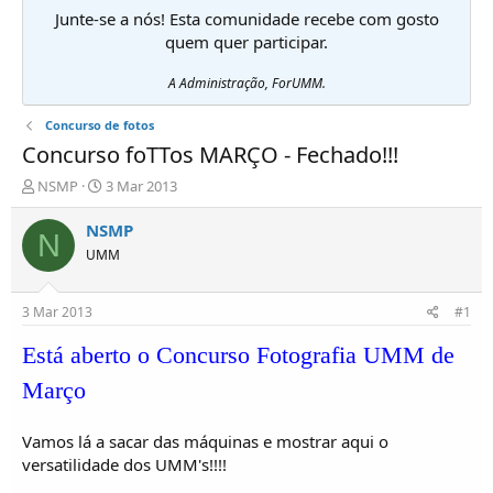
Junte-se a nós! Esta comunidade recebe com gosto
quem quer participar.
A Administração, ForUMM.
Concurso de fotos
Concurso foTTos MARÇO - Fechado!!!
I
D
NSMP
3 Mar 2013
n
a
i
t
NSMP
N
c
a
UMM
i
d
a
e
d
i
3 Mar 2013
#1
o
n
r
í
Está aberto o Concurso Fotografia UMM de
d
c
e
i
Março
T
o
ó
Vamos lá a sacar das máquinas e mostrar aqui o
p
i
versatilidade dos UMM's!!!!
c