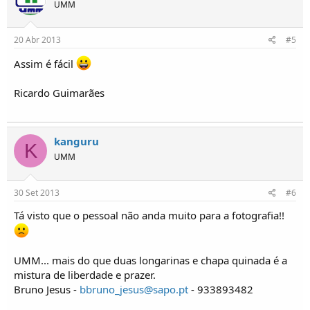
UMM
20 Abr 2013
#5
Assim é fácil
Ricardo Guimarães
kanguru
K
UMM
30 Set 2013
#6
Tá visto que o pessoal não anda muito para a fotografia!!
UMM... mais do que duas longarinas e chapa quinada é a
mistura de liberdade e prazer.
Bruno Jesus -
bbruno_jesus@sapo.pt
- 933893482