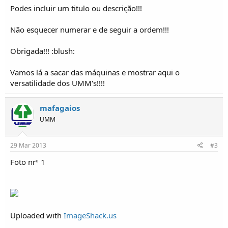
o
Podes incluir um titulo ou descrição!!!
s
Não esquecer numerar e de seguir a ordem!!!
Obrigada!!! :blush:
Vamos lá a sacar das máquinas e mostrar aqui o
versatilidade dos UMM's!!!!
mafagaios
UMM
29 Mar 2013
#3
Foto nrº 1
Uploaded with
ImageShack.us