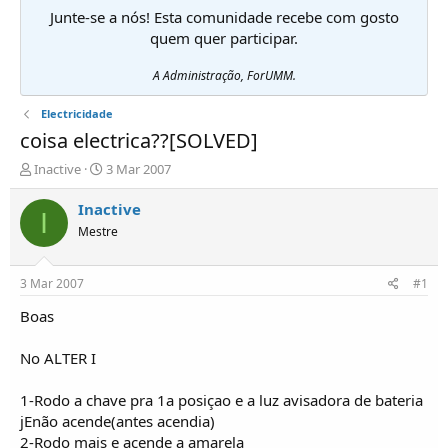
Junte-se a nós! Esta comunidade recebe com gosto
quem quer participar.
A Administração, ForUMM.
Electricidade
coisa electrica??[SOLVED]
I
D
Inactive
3 Mar 2007
n
a
i
t
Inactive
I
c
a
Mestre
i
d
a
e
d
i
3 Mar 2007
#1
o
n
r
í
Boas
d
c
e
i
No ALTER I
T
o
ó
1-Rodo a chave pra 1a posiçao e a luz avisadora de bateria
p
jEnão acende(antes acendia)
i
c
2-Rodo mais e acende a amarela