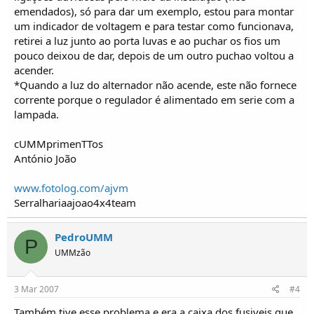
emendados), só para dar um exemplo, estou para montar
um indicador de voltagem e para testar como funcionava,
retirei a luz junto ao porta luvas e ao puchar os fios um
pouco deixou de dar, depois de um outro puchao voltou a
acender.
*Quando a luz do alternador não acende, este não fornece
corrente porque o regulador é alimentado em serie com a
lampada.
cUMMprimenTTos
António João
www.fotolog.com/ajvm
Serralhariaajoao4x4team
PedroUMM
P
UMMzão
3 Mar 2007
#4
Também tive esse problema e era a caixa dos fusiveis que