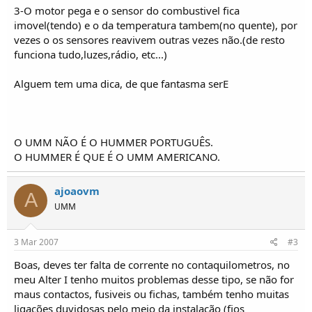
o
3-O motor pega e o sensor do combustivel fica
s
imovel(tendo) e o da temperatura tambem(no quente), por
vezes o os sensores reavivem outras vezes não.(de resto
funciona tudo,luzes,rádio, etc...)
Alguem tem uma dica, de que fantasma serE
O UMM NÃO É O HUMMER PORTUGUÊS.
O HUMMER É QUE É O UMM AMERICANO.
ajoaovm
A
UMM
3 Mar 2007
#3
Boas, deves ter falta de corrente no contaquilometros, no
meu Alter I tenho muitos problemas desse tipo, se não for
maus contactos, fusiveis ou fichas, também tenho muitas
ligações duvidosas pelo meio da instalação (fios