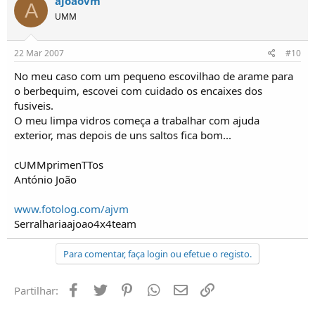
ajoaovm
A
UMM
22 Mar 2007
#10
No meu caso com um pequeno escovilhao de arame para
o berbequim, escovei com cuidado os encaixes dos
fusiveis.
O meu limpa vidros começa a trabalhar com ajuda
exterior, mas depois de uns saltos fica bom...
cUMMprimenTTos
António João
www.fotolog.com/ajvm
Serralhariaajoao4x4team
Para comentar, faça login ou efetue o registo.
Facebook
Twitter
Pinterest
Whatsapp
Email
Ligação
Partilhar: