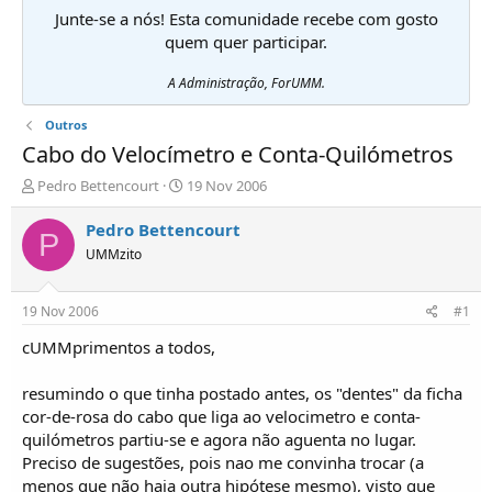
Junte-se a nós! Esta comunidade recebe com gosto
quem quer participar.
A Administração, ForUMM.
Outros
Cabo do Velocímetro e Conta-Quilómetros
I
D
Pedro Bettencourt
19 Nov 2006
n
a
i
t
Pedro Bettencourt
P
c
a
UMMzito
i
d
a
e
d
i
19 Nov 2006
#1
o
n
r
í
cUMMprimentos a todos,
d
c
e
i
resumindo o que tinha postado antes, os "dentes" da ficha
T
o
cor-de-rosa do cabo que liga ao velocimetro e conta-
ó
quilómetros partiu-se e agora não aguenta no lugar.
p
Preciso de sugestões, pois nao me convinha trocar (a
i
c
menos que não haja outra hipótese mesmo), visto que