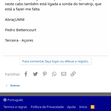
o
neste cabo também está ligada a sonda do terratrip, que
s
está a fazer-me falta.
AbraçUMM
Pedro Bettencourt
Terceira - Açores
Para comentar, faça login ou efetue o registo.
Facebook
Twitter
Pinterest
Whatsapp
Email
Ligação
Partilhar:
Outros
Português
Termos e regras
Política de Privacidade
Ajuda
Início
R
S