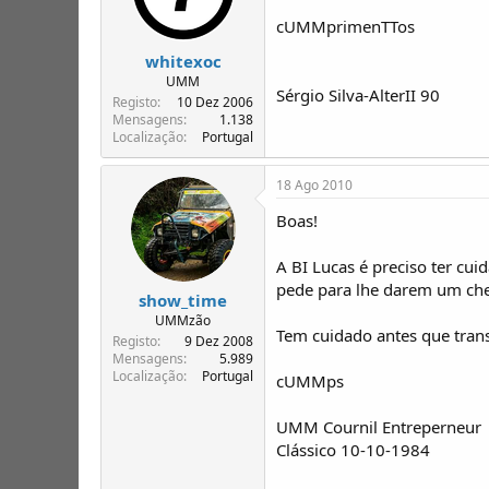
cUMMprimenTTos
whitexoc
UMM
Sérgio Silva-AlterII 90
Registo
10 Dez 2006
Mensagens
1.138
Localização
Portugal
18 Ago 2010
Boas!
A BI Lucas é preciso ter cu
pede para lhe darem um chei
show_time
UMMzão
Tem cuidado antes que tra
Registo
9 Dez 2008
Mensagens
5.989
Localização
Portugal
cUMMps
UMM Cournil Entreperneur
Clássico 10-10-1984