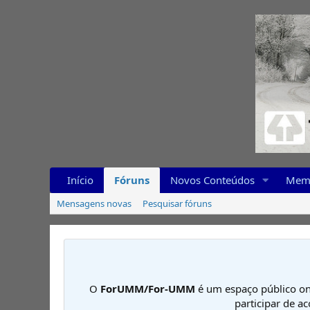
Início
Fóruns
Novos Conteúdos
Mem
Mensagens novas
Pesquisar fóruns
O
ForUMM/For-UMM
é um espaço público on
participar de a