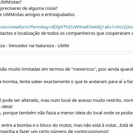
 UMMistas?
precisares de alguma coisa?
de UMMistas amigos e entreajudados.
gle.com/viewform?formkey=dDlpVThZUW9neEVwNkJ1aEx1cHczQX
ntactos e localização de todos os companheiros que cooperaram 
za - Vencedor na Natureza - UMM
 são muito limitadas em termos de "mexericos", pior ainda quan
a bomba, tenta saber exactamente o que te andaram para aí a fa
 pode ser alterado, mas num local de acesso muito restrito, n
ideia!
m, porque também não fazia a menor ideia do local onde se podi
ca entre a bomba e o bloco do motor, mas não está à vista!...Está 
ampinha e fazer um certo número de contorcionismo!!