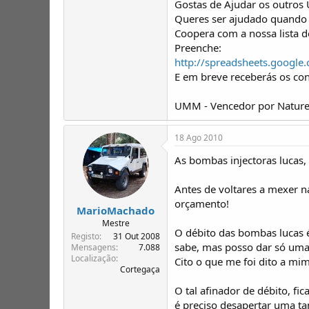
Gostas de Ajudar os outros
Queres ser ajudado quando 
Coopera com a nossa lista 
Preenche:
http://spreadsheets.goo
E em breve receberás os co
UMM - Vencedor por Nature
18 Ago 2010
As bombas injectoras lucas,
Antes de voltares a mexer n
orçamento!
MarioMachado
Mestre
O débito das bombas lucas é
Registo
31 Out 2008
sabe, mas posso dar só uma 
Mensagens
7.088
Localização
Cito o que me foi dito a mi
Cortegaça
O tal afinador de débito, fi
é preciso desapertar uma t