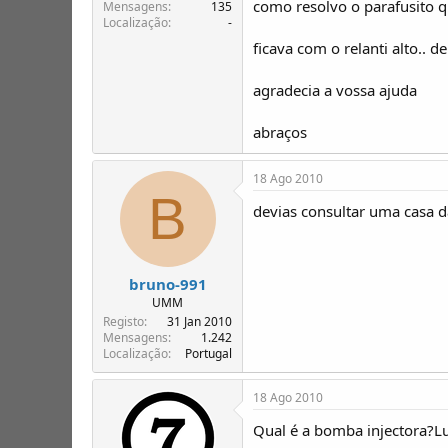
como resolvo o parafusito q
T
o
Mensagens
135
Localização
-
ó
p
ficava com o relanti alto.. 
i
c
agradecia a vossa ajuda
o
s
abraços
18 Ago 2010
B
devias consultar uma casa da
bruno-991
UMM
Registo
31 Jan 2010
Mensagens
1.242
Localização
Portugal
18 Ago 2010
Qual é a bomba injectora?L