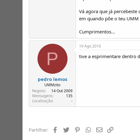
Vá agora que já percebeste 
em quando põe o teu UMM a 
Cumprimentos...
19 Ago 2010
P
tive a esprimentare dentro 
pedro lemos
UMMzito
Registo
14 Out 2009
Mensagens
135
Localização
-
Facebook
Twitter
Pinterest
Whatsapp
Email
Ligação
Partilhar: