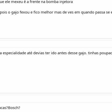
ue ele mexeu é a frente na bomba injetora
depois o gajo fexou e fico melhor mas de ves em quando passa se e
 especialidade até devias ter ido antes desse gajo. tinhas poupa
ucas?Bosch?