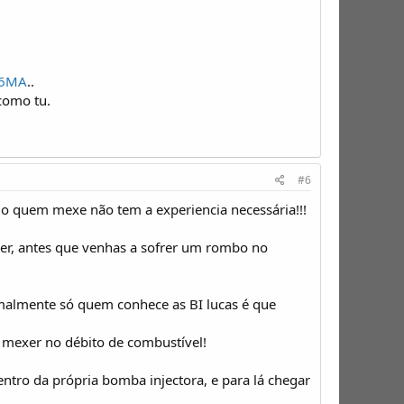
c6MA
..
como tu.
#6
do quem mexe não tem a experiencia necessária!!!
zer, antes que venhas a sofrer um rombo no
ormalmente só quem conhece as BI lucas é que
a mexer no débito de combustível!
dentro da própria bomba injectora, e para lá chegar