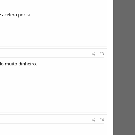
 acelera por si
#3
do muito dinheiro.
#4