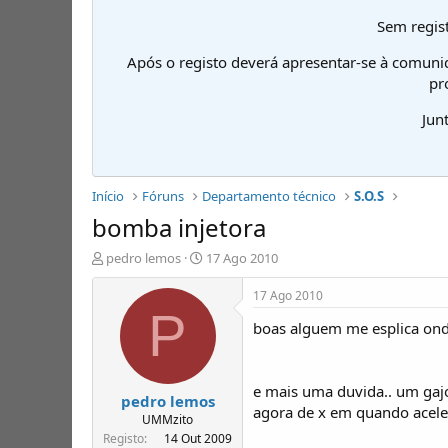
Sem regist
Após o registo deverá apresentar-se à comuni
pr
Jun
Início
Fóruns
Departamento técnico
S.O.S
bomba injetora
I
D
pedro lemos
17 Ago 2010
n
a
i
t
17 Ago 2010
c
a
P
boas alguem me esplica ond
i
d
a
e
d
i
o
n
e mais uma duvida.. um gajo
pedro lemos
r
í
agora de x em quando aceler
d
c
UMMzito
e
i
Registo
14 Out 2009